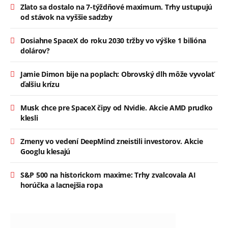
Zlato sa dostalo na 7-týždňové maximum. Trhy ustupujú
od stávok na vyššie sadzby
Dosiahne SpaceX do roku 2030 tržby vo výške 1 bilióna
dolárov?
Jamie Dimon bije na poplach: Obrovský dlh môže vyvolať
ďalšiu krízu
Musk chce pre SpaceX čipy od Nvidie. Akcie AMD prudko
klesli
Zmeny vo vedení DeepMind zneistili investorov. Akcie
Googlu klesajú
S&P 500 na historickom maxime: Trhy zvalcovala AI
horúčka a lacnejšia ropa