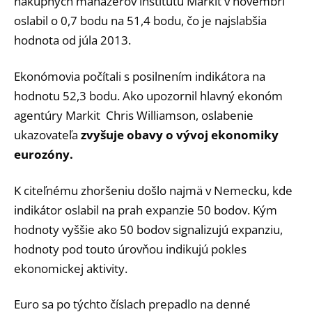
nákupných manažérov inštitútu Markit v novembri
oslabil o 0,7 bodu na 51,4 bodu, čo je najslabšia
hodnota od júla 2013.
Ekonómovia počítali s posilnením indikátora na
hodnotu 52,3 bodu. Ako upozornil hlavný ekonóm
agentúry Markit Chris Williamson, oslabenie
ukazovateľa
zvyšuje obavy o vývoj ekonomiky
eurozóny.
K citeľnému zhoršeniu došlo najmä v Nemecku, kde
indikátor oslabil na prah expanzie 50 bodov. Kým
hodnoty vyššie ako 50 bodov signalizujú expanziu,
hodnoty pod touto úrovňou indikujú pokles
ekonomickej aktivity.
Euro sa po týchto číslach prepadlo na denné