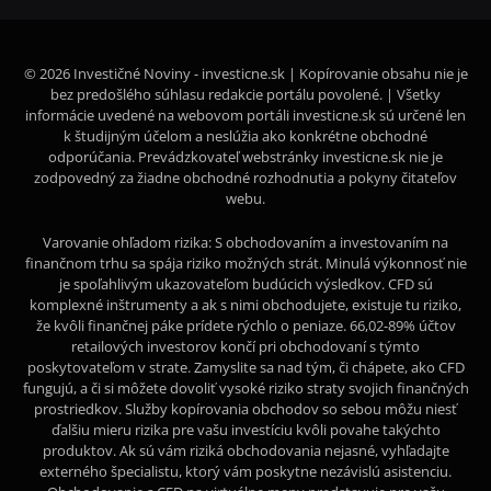
© 2026 Investičné Noviny - investicne.sk | Kopírovanie obsahu nie je
bez predošlého súhlasu redakcie portálu povolené. | Všetky
informácie uvedené na webovom portáli investicne.sk sú určené len
k študijným účelom a neslúžia ako konkrétne obchodné
odporúčania. Prevádzkovateľ webstránky investicne.sk nie je
zodpovedný za žiadne obchodné rozhodnutia a pokyny čitateľov
webu.
Varovanie ohľadom rizika: S obchodovaním a investovaním na
finančnom trhu sa spája riziko možných strát. Minulá výkonnosť nie
je spoľahlivým ukazovateľom budúcich výsledkov. CFD sú
komplexné inštrumenty a ak s nimi obchodujete, existuje tu riziko,
že kvôli finančnej páke prídete rýchlo o peniaze. 66,02-89% účtov
retailových investorov končí pri obchodovaní s týmto
poskytovateľom v strate. Zamyslite sa nad tým, či chápete, ako CFD
fungujú, a či si môžete dovoliť vysoké riziko straty svojich finančných
prostriedkov. Služby kopírovania obchodov so sebou môžu niesť
ďalšiu mieru rizika pre vašu investíciu kvôli povahe takýchto
produktov. Ak sú vám riziká obchodovania nejasné, vyhľadajte
externého špecialistu, ktorý vám poskytne nezávislú asistenciu.