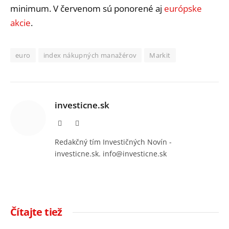
minimum. V červenom sú ponorené aj
európske
akcie
.
euro
index nákupných manažérov
Markit
investicne.sk
Facebook
Instagram
Redakčný tím Investičných Novín -
investicne.sk. info@investicne.sk
Čítajte tiež