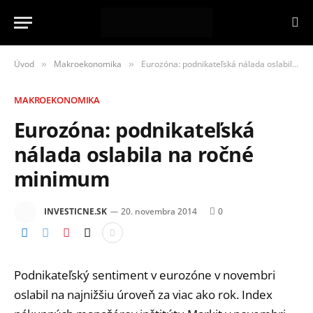
Úvod
Makroekonomika
Eurozóna: podnikateľská nálada oslabila na ročné minimum
»
»
MAKROEKONOMIKA
Eurozóna: podnikateľská
nálada oslabila na ročné
minimum
INVESTICNE.SK
20. novembra 2014
0
Podnikateľský sentiment v eurozóne v novembri
oslabil na najnižšiu úroveň za viac ako rok. Index