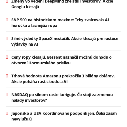
Zmeny vo vedení DeepMind zneistili investorov. Akcie
Googlu klesajú
S&P 500 na historickom maxime: Trhy zvalcovala AI
horúčka a lacnejšia ropa
Silné výsledky SpaceX nestačili. Akcie klesajú pre rastúce
výdavky na AI
Ceny ropy klesajú. Bessent naznačil možnú dohodu o
otvorení Hormuzského prielivu
Trhová hodnota Amazonu prekročila 3 bilióny dolárov.
Akcie poháňa rast cloudu a AI
NASDAQ po silnom raste koriguje. Čo stojí za zmenou
nálady investorov?
Japonsko a USA koordinovane podporili jen. Ďalší zásah
nevylučujú