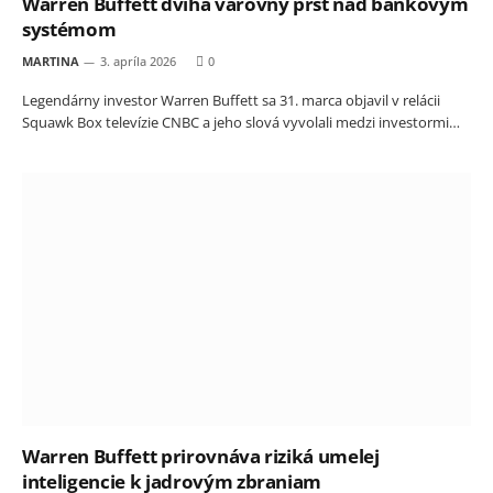
Warren Buffett dvíha varovný prst nad bankovým
systémom
MARTINA
3. apríla 2026
0
Legendárny investor Warren Buffett sa 31. marca objavil v relácii
Squawk Box televízie CNBC a jeho slová vyvolali medzi investormi…
Warren Buffett prirovnáva riziká umelej
inteligencie k jadrovým zbraniam