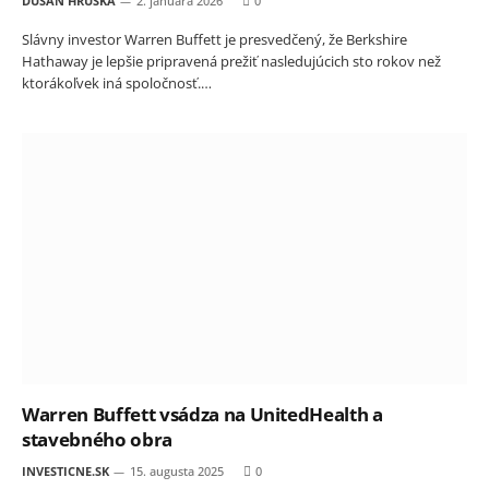
DUŠAN HRUŠKA
2. januára 2026
0
Slávny investor Warren Buffett je presvedčený, že Berkshire
Hathaway je lepšie pripravená prežiť nasledujúcich sto rokov než
ktorákoľvek iná spoločnosť.…
Warren Buffett vsádza na UnitedHealth a
stavebného obra
INVESTICNE.SK
15. augusta 2025
0