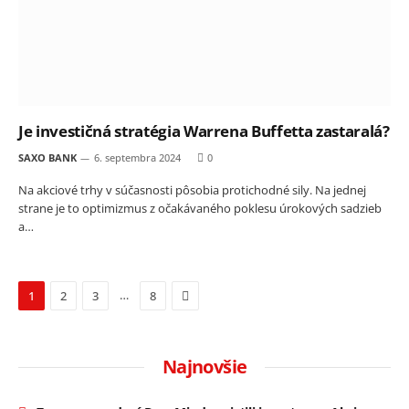
Je investičná stratégia Warrena Buffetta zastaralá?
SAXO BANK
6. septembra 2024
0
Na akciové trhy v súčasnosti pôsobia protichodné sily. Na jednej
strane je to optimizmus z očakávaného poklesu úrokových sadzieb
a…
Next
…
1
2
3
8
Najnovšie