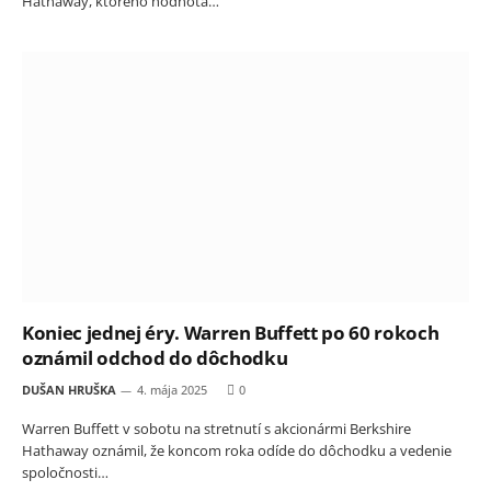
Hathaway, ktorého hodnota…
Koniec jednej éry. Warren Buffett po 60 rokoch
oznámil odchod do dôchodku
DUŠAN HRUŠKA
4. mája 2025
0
Warren Buffett v sobotu na stretnutí s akcionármi Berkshire
Hathaway oznámil, že koncom roka odíde do dôchodku a vedenie
spoločnosti…