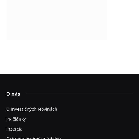
O nás
O Investičných Novinách
PR články
Inzercia
Ochrana osobných údajov