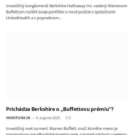
Investičný konglomerát Berkshire Hathaway Inc. vedený Warrenom
Buffettom rozšíril svoje portfólio o nové pozície v spoločnosti
UnitedHealth a v poprednom…
Prichádza Berkshire o „Buffettovu prémiu“?
INVESTICNE.SK
8. augusta 2025
0
Investičný svet sa mení. Warren Buffett, muž, ktorého meno je
synonymom pre dlhodobé investovanie, oznámil odchod z vedenia