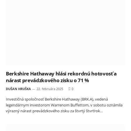
Berkshire Hathaway hlási rekordnú hotovosť a
nárast prevádzkového zisku o 71 %
DUŠAN HRUŠKA
22. februára 2025
0
Investičná spoločnosť Berkshire Hathaway (BRK.A), vedená
legendárnym investorom Warrenom Buffettom, v sobotu oznámila
výrazný nárast prevádzkového zisku za štvrtý štvrťrok…