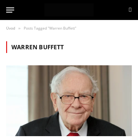
Úvod
Posts Tagged "Warren Buffett"
»
WARREN BUFFETT