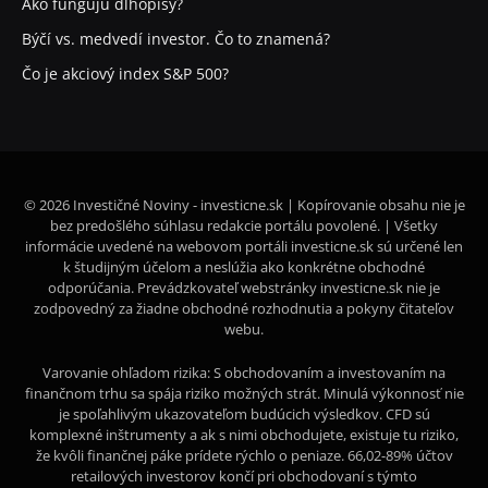
Ako fungujú dlhopisy?
Býčí vs. medvedí investor. Čo to znamená?
Čo je akciový index S&P 500?
© 2026 Investičné Noviny - investicne.sk | Kopírovanie obsahu nie je
bez predošlého súhlasu redakcie portálu povolené. | Všetky
informácie uvedené na webovom portáli investicne.sk sú určené len
k študijným účelom a neslúžia ako konkrétne obchodné
odporúčania. Prevádzkovateľ webstránky investicne.sk nie je
zodpovedný za žiadne obchodné rozhodnutia a pokyny čitateľov
webu.
Varovanie ohľadom rizika: S obchodovaním a investovaním na
finančnom trhu sa spája riziko možných strát. Minulá výkonnosť nie
je spoľahlivým ukazovateľom budúcich výsledkov. CFD sú
komplexné inštrumenty a ak s nimi obchodujete, existuje tu riziko,
že kvôli finančnej páke prídete rýchlo o peniaze. 66,02-89% účtov
retailových investorov končí pri obchodovaní s týmto