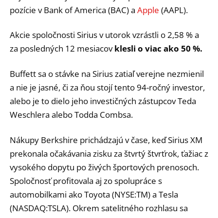
pozície v Bank of America (BAC) a
Apple
(AAPL).
Akcie spoločnosti Sirius v utorok vzrástli o 2,58 % a
za posledných 12 mesiacov
klesli o viac ako 50 %.
Buffett sa o stávke na Sirius zatiaľ verejne nezmienil
a nie je jasné, či za ňou stojí tento 94-ročný investor,
alebo je to dielo jeho investičných zástupcov Teda
Weschlera alebo Todda Combsa.
Nákupy Berkshire prichádzajú v čase, keď Sirius XM
prekonala očakávania zisku za štvrtý štvrťrok, ťažiac z
vysokého dopytu po živých športových prenosoch.
Spoločnosť profitovala aj zo spolupráce s
automobilkami ako Toyota (NYSE:TM) a Tesla
(NASDAQ:TSLA). Okrem satelitného rozhlasu sa