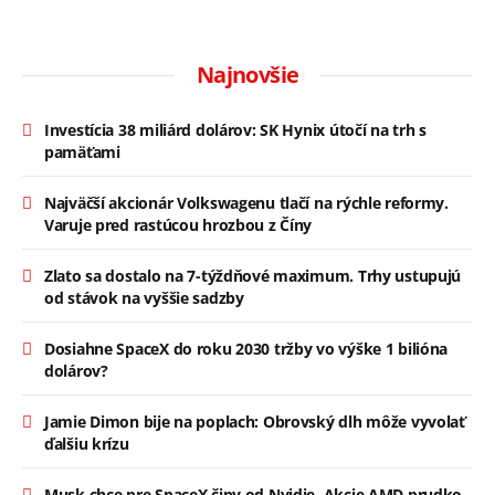
Najnovšie
Investícia 38 miliárd dolárov: SK Hynix útočí na trh s
pamäťami
Najväčší akcionár Volkswagenu tlačí na rýchle reformy.
Varuje pred rastúcou hrozbou z Číny
Zlato sa dostalo na 7-týždňové maximum. Trhy ustupujú
od stávok na vyššie sadzby
Dosiahne SpaceX do roku 2030 tržby vo výške 1 bilióna
dolárov?
Jamie Dimon bije na poplach: Obrovský dlh môže vyvolať
ďalšiu krízu
Musk chce pre SpaceX čipy od Nvidie. Akcie AMD prudko