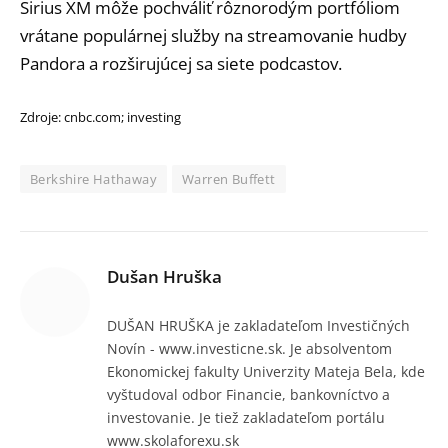
Sirius XM môže pochváliť rôznorodým portfóliom
vrátane populárnej služby na streamovanie hudby
Pandora a rozširujúcej sa siete podcastov.
Zdroje: cnbc.com; investing
Berkshire Hathaway
Warren Buffett
Dušan Hruška
DUŠAN HRUŠKA je zakladateľom Investičných
Novín - www.investicne.sk. Je absolventom
Ekonomickej fakulty Univerzity Mateja Bela, kde
vyštudoval odbor Financie, bankovníctvo a
investovanie. Je tiež zakladateľom portálu
www.skolaforexu.sk