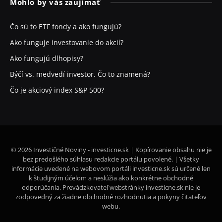
Mohlo by vás zaujímať
Čo sú to ETF fondy a ako fungujú?
Ako funguje investovanie do akcií?
Ako fungujú dlhopisy?
Býčí vs. medvedí investor. Čo to znamená?
Čo je akciový index S&P 500?
© 2026 Investičné Noviny - investicne.sk | Kopírovanie obsahu nie je
bez predošlého súhlasu redakcie portálu povolené. | Všetky
informácie uvedené na webovom portáli investicne.sk sú určené len
k študijným účelom a neslúžia ako konkrétne obchodné
odporúčania. Prevádzkovateľ webstránky investicne.sk nie je
zodpovedný za žiadne obchodné rozhodnutia a pokyny čitateľov
webu.