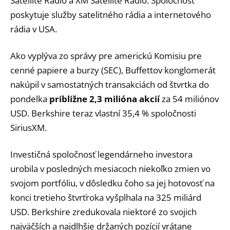
Satellite Radio a XM Satellite Radio. Spoločnosť
poskytuje služby satelitného rádia a internetového
rádia v USA.
Ako vyplýva zo správy pre americkú Komisiu pre
cenné papiere a burzy (SEC), Buffettov konglomerát
nakúpil v samostatných transakciách od štvrtka do
pondelka
približne 2,3 milióna akcií
za 54 miliónov
USD. Berkshire teraz vlastní 35,4 % spoločnosti
SiriusXM.
Investičná spoločnosť legendárneho investora
urobila v posledných mesiacoch niekoľko zmien vo
svojom portfóliu, v dôsledku čoho sa jej hotovosť na
konci tretieho štvrťroka vyšplhala na 325 miliárd
USD. Berkshire zredukovala niektoré zo svojich
najväčších a najdlhšie držaných pozícií vrátane