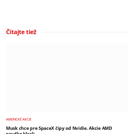
Čítajte tiež
AMERICKÉ AKCIE
Musk chce pre SpaceX čipy od Nvidie. Akcie AMD
prudko klesli