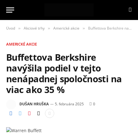
Úvod
Akciové trhy
Americké akcie
Buffettova Berkshire navýšila podiel v tejto nenápadnej spoločnosti na viac ako 35 %
»
»
»
AMERICKÉ AKCIE
Buffettova Berkshire
navýšila podiel v tejto
nenápadnej spoločnosti na
viac ako 35 %
DUŠAN HRUŠKA
5. februára 2025
0