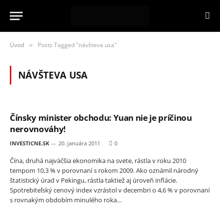
Úvod
Posts Tagged "návšteva usa"
»
NÁVŠTEVA USA
Čínsky minister obchodu: Yuan nie je príčinou
nerovnováhy!
INVESTICNE.SK
20. januára 2011
0
Čína, druhá najväčšia ekonomika na svete, rástla v roku 2010
tempom 10,3 % v porovnaní s rokom 2009. Ako oznámil národný
štatistický úrad v Pekingu, rástla taktiež aj úroveň inflácie.
Spotrebiteľský cenový index vzrástol v decembri o 4,6 % v porovnaní
s rovnakým obdobím minulého roka…