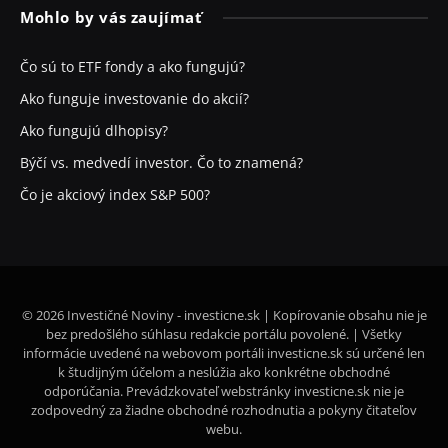
Mohlo by vás zaujímať
Čo sú to ETF fondy a ako fungujú?
Ako funguje investovanie do akcií?
Ako fungujú dlhopisy?
Býčí vs. medvedí investor. Čo to znamená?
Čo je akciový index S&P 500?
© 2026 Investičné Noviny - investicne.sk | Kopírovanie obsahu nie je
bez predošlého súhlasu redakcie portálu povolené. | Všetky
informácie uvedené na webovom portáli investicne.sk sú určené len
k študijným účelom a neslúžia ako konkrétne obchodné
odporúčania. Prevádzkovateľ webstránky investicne.sk nie je
zodpovedný za žiadne obchodné rozhodnutia a pokyny čitateľov
webu.