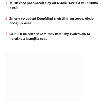
Musk chce pre SpaceX čipy od Nvidie. Akcie AMD prudko
klesli
Zmeny vo vedení DeepMind zneistili investorov. Akcie
Googlu klesajú
S&P 500 na historickom maxime: Trhy zvalcovala AI
horúčka a lacnejšia ropa