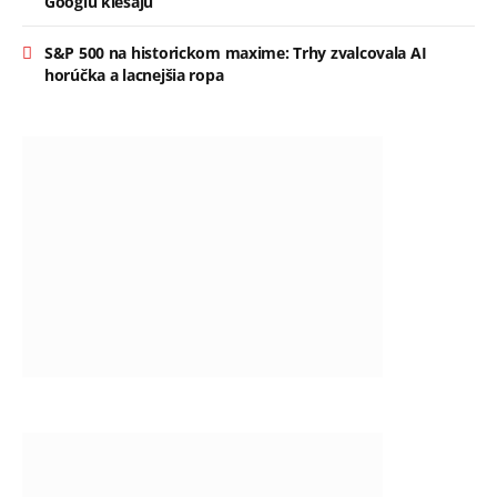
Googlu klesajú
S&P 500 na historickom maxime: Trhy zvalcovala AI
horúčka a lacnejšia ropa