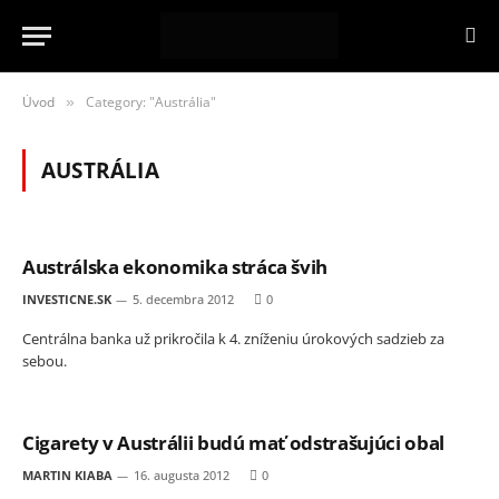
Úvod
Category: "Austrália"
»
AUSTRÁLIA
Austrálska ekonomika stráca švih
INVESTICNE.SK
5. decembra 2012
0
Centrálna banka už prikročila k 4. zníženiu úrokových sadzieb za
sebou.
Cigarety v Austrálii budú mať odstrašujúci obal
MARTIN KIABA
16. augusta 2012
0