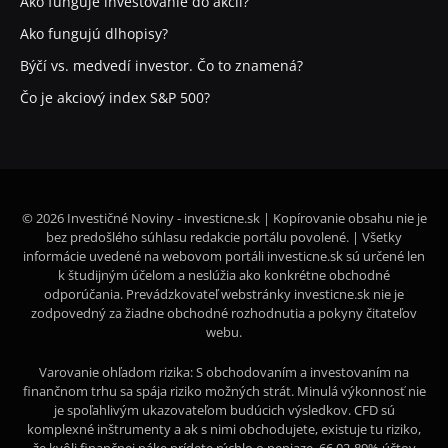
Ako funguje investovanie do akcií?
Ako fungujú dlhopisy?
Býčí vs. medvedí investor. Čo to znamená?
Čo je akciový index S&P 500?
© 2026 Investičné Noviny - investicne.sk | Kopírovanie obsahu nie je
bez predošlého súhlasu redakcie portálu povolené. | Všetky
informácie uvedené na webovom portáli investicne.sk sú určené len
k študijným účelom a neslúžia ako konkrétne obchodné
odporúčania. Prevádzkovateľ webstránky investicne.sk nie je
zodpovedný za žiadne obchodné rozhodnutia a pokyny čitateľov
webu.
Varovanie ohľadom rizika: S obchodovaním a investovaním na
finančnom trhu sa spája riziko možných strát. Minulá výkonnosť nie
je spoľahlivým ukazovateľom budúcich výsledkov. CFD sú
komplexné inštrumenty a ak s nimi obchodujete, existuje tu riziko,