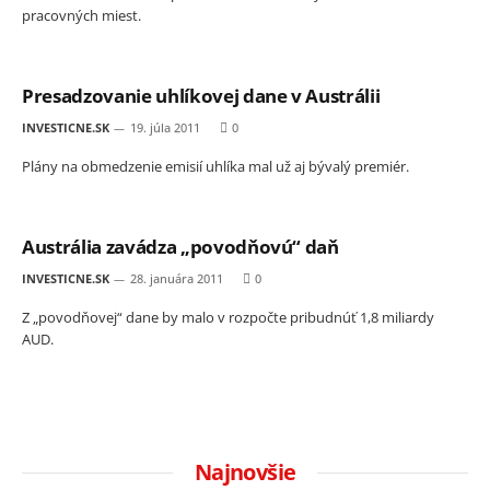
pracovných miest.
Presadzovanie uhlíkovej dane v Austrálii
INVESTICNE.SK
19. júla 2011
0
Plány na obmedzenie emisií uhlíka mal už aj bývalý premiér.
Austrália zavádza „povodňovú“ daň
INVESTICNE.SK
28. januára 2011
0
Z „povodňovej“ dane by malo v rozpočte pribudnúť 1,8 miliardy
AUD.
Najnovšie