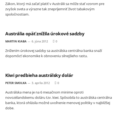
Zákon, ktorý má začať platiť v Austrálii sa môže stať vzorom pre
zvyšok sveta a výrazne tak znepríjemniť život tabakovým
spoločnostiam.
Austrália opäť znížila úrokové sadzby
MARTIN KIABA
6. júna 2012
0
Znížením úrokovej sadzby sa austrálska centrálna banka snaží
dopomôcť ekonomike k obnoveniu silnejšieho rastu.
Kiwi predbieha austrálsky dolár
PETER SMOLKA
3. apríla 2012
0
Austrálska mena je na 6 mesačnom minime oproti
novozélandskemu doláru tzv. kiwi. Spôsobila to austrálska centrálna
banka, ktorá ohlásila možné uvoľnenie menovej politiky v najbližšej
dobe.