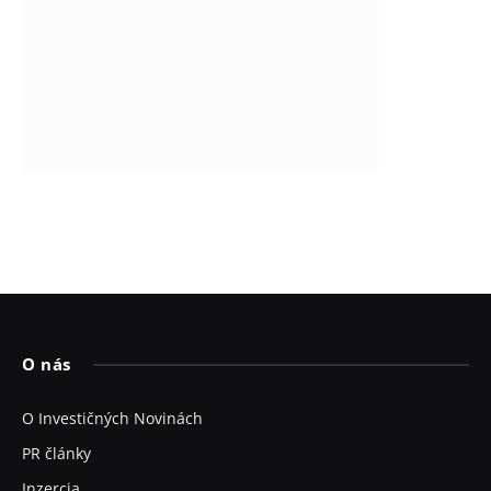
O nás
O Investičných Novinách
PR články
Inzercia