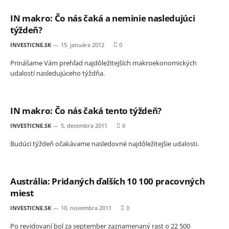
IN makro: Čo nás čaká a neminie nasledujúci
týždeň?
INVESTICNE.SK
15. januára 2012
0
Prinášame Vám prehľad najdôležitejších makroekonomických
udalostí nasledujúceho týždňa.
IN makro: Čo nás čaká tento týždeň?
INVESTICNE.SK
5. decembra 2011
0
Budúci týždeň očakávame nasledovné najdôležitejšie udalosti.
Austrália: Pridaných ďalších 10 100 pracovných
miest
INVESTICNE.SK
10. novembra 2011
0
Po revidovaní bol za september zaznamenaný rast o 22 500