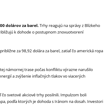
00 dolárov za barel.
Trhy reagujú na správy z Blízkeho
približujú k dohode o postupnom znovuotvorení
ribližne za 98,92 dolára za barel, zatiaľ čo americká ropa
tej námornej trase počas konfliktu výrazne narušilo
nergií a zvýšenie inflačných tlakov vo viacerých
ľ čo svetové akciové trhy posilnili. Impulzom boli
a, podľa ktorých je dohoda s Iránom na dosah. Investori