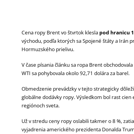
Cena ropy Brent vo štvrtok klesla
pod hranicu 1
východu, podľa ktorých sa Spojené štáty a Irán 
Hormuzského prielivu.
V čase písania článku sa ropa Brent obchodovala p
WTI sa pohybovala okolo 92,71 dolára za barel.
Obmedzenie prevádzky v tejto strategicky dôleži
globálne dodávky ropy. Výsledkom bol rast cien e
regiónoch sveta.
Už v stredu ceny ropy oslabili takmer o 8 %, zatia
vyjadrenia amerického prezidenta Donalda Trump