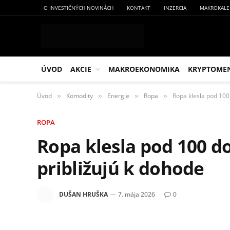
O INVESTIČNÝCH NOVINÁCH
KONTAKT
INZERCIA
MAKROKALE
ÚVOD
AKCIE
MAKROEKONOMIKA
KRYPTOME
Úvod
Komodity
Energie
Ropa
Ropa klesla pod 100 
»
»
»
»
ROPA
Ropa klesla pod 100 do
približujú k dohode
DUŠAN HRUŠKA
7. mája 2026
0