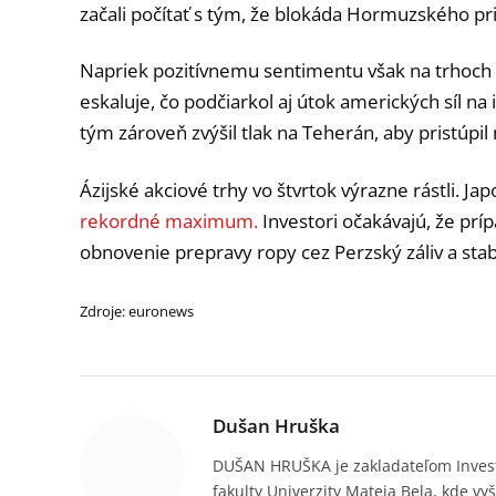
začali počítať s tým, že blokáda Hormuzského pri
Napriek pozitívnemu sentimentu však na trhoch
eskaluje, čo podčiarkol aj útok amerických síl 
tým zároveň zvýšil tlak na Teherán, aby pristúpil
Ázijské akciové trhy vo štvrtok výrazne rástli. Ja
rekordné maximum.
Investori očakávajú, že pr
obnovenie prepravy ropy cez Perzský záliv a stabi
Zdroje: euronews
Dušan Hruška
DUŠAN HRUŠKA je zakladateľom Invest
fakulty Univerzity Mateja Bela, kde vy