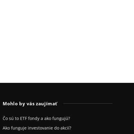
Mohlo by vás zaujímať
Čo sú to ETF fondy a ako fungujú?
Ako funguje investovanie do akcií?