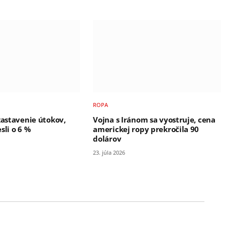
ROPA
zastavenie útokov,
Vojna s Iránom sa vyostruje, cena
sli o 6 %
americkej ropy prekročila 90
dolárov
23. júla 2026