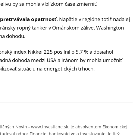
elivu by sa mohla v blízkom čase zmierniť.
pretrvávala opatrnosť.
Napätie v regióne totiž naďalej
na iránsky ropný tanker v Ománskom zálive. Washington
 na dohodu.
ponský index Nikkei 225 posilnil o 5,7 % a dosiahol
ípadná dohoda medzi USA a Iránom by mohla umožniť
lizovať situáciu na energetických trhoch.
ičných Novín - www.investicne.sk. Je absolventom Ekonomickej
študoval odbor Financie, bankovníctvo a investovanie. Je tiež