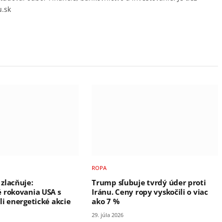
u.sk
ROPA
zlacňuje:
Trump sľubuje tvrdý úder proti
 rokovania USA s
Iránu. Ceny ropy vyskočili o viac
li energetické akcie
ako 7 %
29. júla 2026