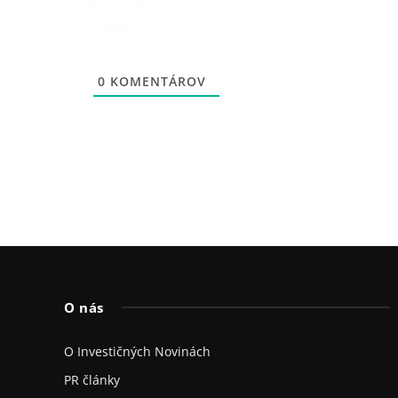
0
KOMENTÁROV
O nás
O Investičných Novinách
PR články