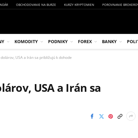
NDÁR
OBCHODOVANIE NA BURZE
KURZY KRYPTOMIEN
POROVNANIE BROKERO
NY
KOMODITY
PODNIKY
FOREX
BANKY
POLI
dolárov, USA a Irán sa približujú k dohode
lárov, USA a Irán sa