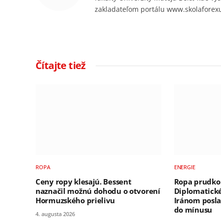
zakladateľom portálu www.skolaforex
Čítajte tiež
ROPA
ENERGIE
Ceny ropy klesajú. Bessent
Ropa prudko 
naznačil možnú dohodu o otvorení
Diplomatické
Hormuzského prielivu
Iránom posla
do mínusu
4. augusta 2026