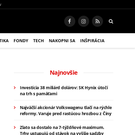
V
Facebook
Instagram
RSS
TIKA
FONDY
TECH
NAKOPNI SA
INŠPIRÁCIA
Najnovšie
Investícia 38 miliárd dolárov: SK Hynix útočí
na trh s pamäťami
Najväčší akcionár Volkswagenu tlačí na rýchle
reformy. Varuje pred rastúcou hrozbou z Číny
Zlato sa dostalo na 7-týždňové maximum.
Trhy ustupujú od stávok na vyššie sadzby