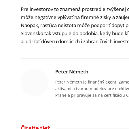
Pre investorov to znamená prostredie zvýšenej o
môže negatívne vplývať na firemné zisky a záujem 
Naopak, rastúca neistota môže podporiť dopyt po
Slovensko tak vstupuje do obdobia, kedy bude kľú
aj udržať dôveru domácich i zahraničných invest
Peter Németh
Peter Németh je finančný agent. Zame
aktívami a tvorbu modelov pre efektív
Prahe a pripravuje sa na certifikáciu C
Čítajte tiež