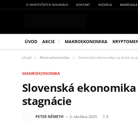
O INVESTIČNÝCH NOVINÁCH
KONTAKT
INZERCIA
MAKROKALE
ÚVOD
AKCIE
MAKROEKONOMIKA
KRYPTOME
Úvod
Makroekonomika
Slovenská ekonomika sa ocitá na p
»
»
MAKROEKONOMIKA
Slovenská ekonomika 
stagnácie
PETER NÉMETH
2. októbra 2025
0