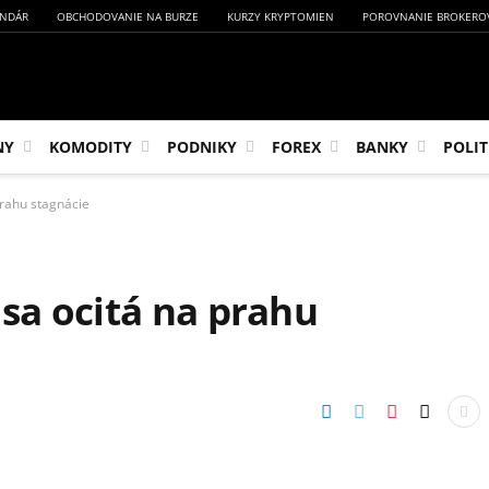
NDÁR
OBCHODOVANIE NA BURZE
KURZY KRYPTOMIEN
POROVNANIE BROKERO
NY
KOMODITY
PODNIKY
FOREX
BANKY
POLIT
rahu stagnácie
sa ocitá na prahu