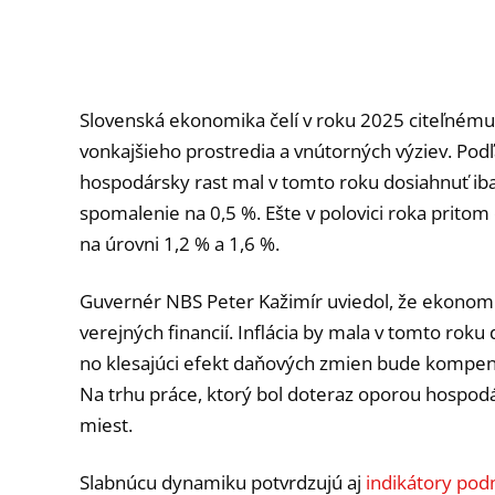
Slovenská ekonomika čelí v roku 2025 citeľném
vonkajšieho prostredia a vnútorných výziev. Pod
hospodársky rast mal v tomto roku dosiahnuť ib
spomalenie na 0,5 %. Ešte v polovici roka pritom
na úrovni 1,2 % a 1,6 %.
Guvernér NBS Peter Kažimír uviedol, že ekonomi
verejných financií. Inflácia by mala v tomto roku
no klesajúci efekt daňových zmien bude kompen
Na trhu práce, ktorý bol doteraz oporou hospodár
miest.
Slabnúcu dynamiku potvrdzujú aj
indikátory pod