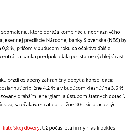
u spomaleniu, ktoré odráža kombináciu nepriaznivého
ľa jesennej predikcie Národnej banky Slovenska (NBS) by
a 0,8 %, pričom v budúcom roku sa očakáva ďalšie
 centrálna banka predpokladala podstatne rýchlejší rast
ku brzdí oslabený zahraničný dopyt a konsolidácia
 dosiahnuť približne 4,2 % a v budúcom klesnúť na 3,6 %,
zovaný drahšími energiami a ústupom štátnych dotácií.
stva, sa očakáva strata približne 30-tisíc pracovných
nikateľskej dôvery
. Už počas leta firmy hlásili pokles