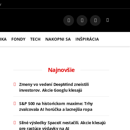
V
Facebook
Instagram
RSS
IKA
FONDY
TECH
NAKOPNI SA
INŠPIRÁCIA
Najnovšie
Zmeny vo vedení DeepMind zneistili
investorov. Akcie Googlu klesajú
S&P 500 na historickom maxime: Trhy
zvalcovala AI horúčka a lacnejšia ropa
Silné výsledky SpaceX nestačili. Akcie klesajú
pre rastúce výdavky na AI