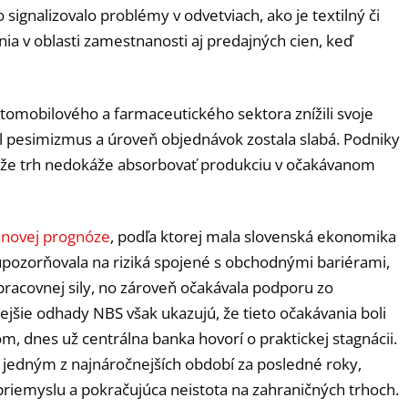
signalizovalo problémy v odvetviach, ako je textilný či
ia v oblasti zamestnanosti aj predajných cien, keď
utomobilového a farmaceutického sektora znížili svoje
 pesimizmus a úroveň objednávok zostala slabá. Podniky
e, že trh nedokáže absorbovať produkciu v očakávanom
únovej prognóze
, podľa ktorej mala slovenská ekonomika
upozorňovala na riziká spojené s obchodnými bariérami,
racovnej sily, no zároveň očakávala podporu zo
jšie odhady NBS však ukazujú, že tieto očakávania boli
om, dnes už centrálna banka hovorí o praktickej stagnácii.
 jedným z najnáročnejších období za posledné roky,
riemyslu a pokračujúca neistota na zahraničných trhoch.