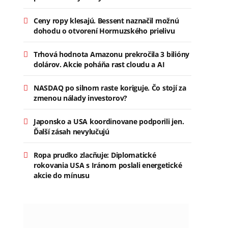
Ceny ropy klesajú. Bessent naznačil možnú
dohodu o otvorení Hormuzského prielivu
Trhová hodnota Amazonu prekročila 3 bilióny
dolárov. Akcie poháňa rast cloudu a AI
NASDAQ po silnom raste koriguje. Čo stojí za
zmenou nálady investorov?
Japonsko a USA koordinovane podporili jen.
Ďalší zásah nevylučujú
Ropa prudko zlacňuje: Diplomatické
rokovania USA s Iránom poslali energetické
akcie do mínusu