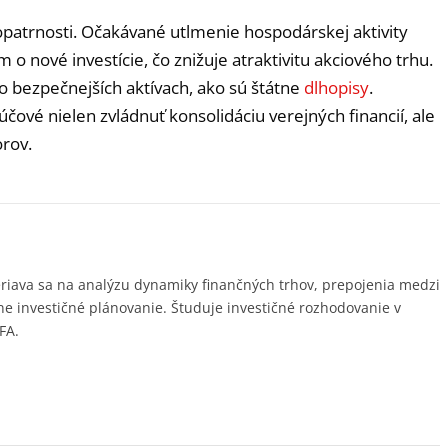
patrnosti. Očakávané utlmenie hospodárskej aktivity
o nové investície, čo znižuje atraktivitu akciového trhu.
 bezpečnejších aktívach, ako sú štátne
dlhopisy
.
čové nielen zvládnuť konsolidáciu verejných financií, ale
orov.
riava sa na analýzu dynamiky finančných trhov, prepojenia medzi
ne investičné plánovanie. Študuje investičné rozhodovanie v
FA.