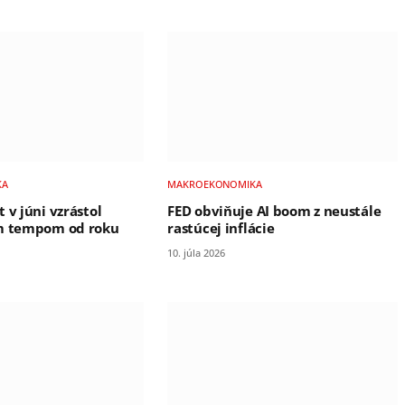
KA
MAKROEKONOMIKA
 v júni vzrástol
FED obviňuje AI boom z neustále
ím tempom od roku
rastúcej inflácie
10. júla 2026