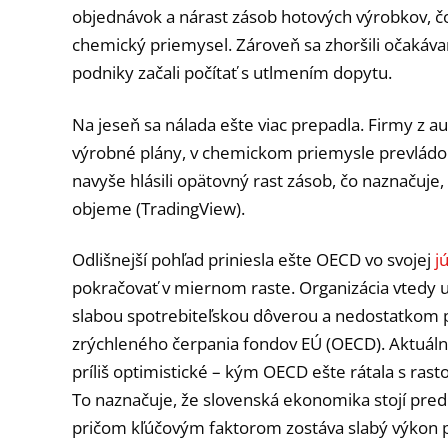
objednávok a nárast zásob hotových výrobkov, čo 
chemický priemysel. Zároveň sa zhoršili očakávan
podniky začali počítať s utlmením dopytu.
Na jeseň sa nálada ešte viac prepadla. Firmy z a
výrobné plány, v chemickom priemysle prevládol
navyše hlásili opätovný rast zásob, čo naznačuj
objeme (TradingView).
Odlišnejší pohľad priniesla ešte OECD vo svojej
j
pokračovať v miernom raste. Organizácia vtedy 
slabou spotrebiteľskou dôverou a nedostatkom p
zrýchleného čerpania fondov EÚ (OECD). Aktuálne
príliš optimistické – kým OECD ešte rátala s rast
To naznačuje, že slovenská ekonomika stojí pred
pričom kľúčovým faktorom zostáva slabý výkon p