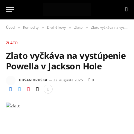
Úvod
Komodity
Drahé kovy
Zlato
Zlato vyčkáva na vystúpenie Powella v Jackson Hole
»
»
»
»
ZLATO
Zlato vyčkáva na vystúpenie
Powella v Jackson Hole
DUŠAN HRUŠKA
22. augusta 2025
0