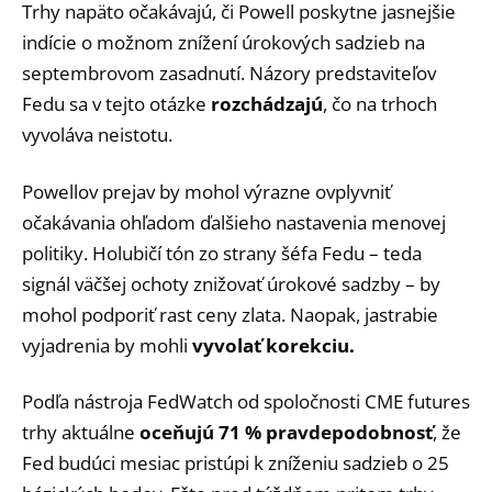
Trhy napäto očakávajú, či Powell poskytne jasnejšie
indície o možnom znížení úrokových sadzieb na
septembrovom zasadnutí. Názory predstaviteľov
Fedu sa v tejto otázke
rozchádzajú
, čo na trhoch
vyvoláva neistotu.
Powellov prejav by mohol výrazne ovplyvniť
očakávania ohľadom ďalšieho nastavenia menovej
politiky. Holubičí tón zo strany šéfa Fedu – teda
signál väčšej ochoty znižovať úrokové sadzby – by
mohol podporiť rast ceny zlata. Naopak, jastrabie
vyjadrenia by mohli
vyvolať korekciu.
Podľa nástroja FedWatch od spoločnosti CME futures
trhy aktuálne
oceňujú 71 % pravdepodobnosť
, že
Fed budúci mesiac pristúpi k zníženiu sadzieb o 25