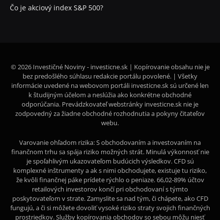
Čo je akciový index S&P 500?
© 2026 Investičné Noviny - investicne.sk | Kopírovanie obsahu nie je
bez predošlého súhlasu redakcie portálu povolené. | Všetky
informácie uvedené na webovom portáli investicne.sk sú určené len
k študijným účelom a neslúžia ako konkrétne obchodné
odporúčania. Prevádzkovateľ webstránky investicne.sk nie je
zodpovedný za žiadne obchodné rozhodnutia a pokyny čitateľov
webu.
Varovanie ohľadom rizika: S obchodovaním a investovaním na
finančnom trhu sa spája riziko možných strát. Minulá výkonnosť nie
je spoľahlivým ukazovateľom budúcich výsledkov. CFD sú
komplexné inštrumenty a ak s nimi obchodujete, existuje tu riziko,
že kvôli finančnej páke prídete rýchlo o peniaze. 66,02-89% účtov
retailových investorov končí pri obchodovaní s týmto
poskytovateľom v strate. Zamyslite sa nad tým, či chápete, ako CFD
fungujú, a či si môžete dovoliť vysoké riziko straty svojich finančných
prostriedkov. Služby kopírovania obchodov so sebou môžu niesť