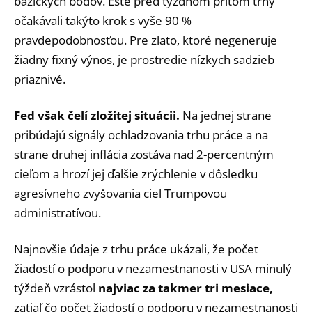
bázických bodov. Ešte pred týždňom pritom trhy
očakávali takýto krok s vyše 90 %
pravdepodobnosťou. Pre zlato, ktoré negeneruje
žiadny fixný výnos, je prostredie nízkych sadzieb
priaznivé.
Fed však čelí zložitej situácii.
Na jednej strane
pribúdajú signály ochladzovania trhu práce a na
strane druhej inflácia zostáva nad 2-percentným
cieľom a hrozí jej ďalšie zrýchlenie v dôsledku
agresívneho zvyšovania ciel Trumpovou
administratívou.
Najnovšie údaje z trhu práce ukázali, že počet
žiadostí o podporu v nezamestnanosti v USA minulý
týždeň vzrástol
najviac za takmer tri mesiace,
zatiaľ čo počet žiadostí o podporu v nezamestnanosti