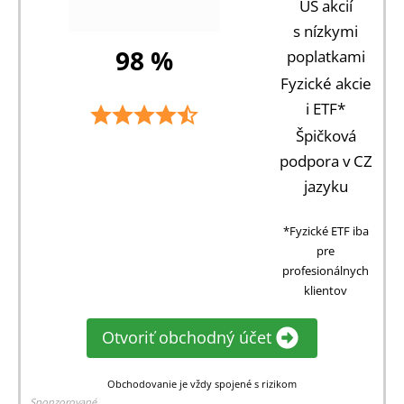
US akcií
s nízkymi
98 %
poplatkami
Fyzické akcie
i ETF*
Špičková
podpora v CZ
jazyku
*Fyzické ETF iba
pre
profesionálnych
klientov
Otvoriť obchodný účet
Obchodovanie je vždy spojené s rizikom
Sponzorované