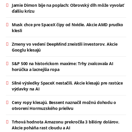
Jamie Dimon bije na poplach: Obrovský dlh môže vyvolať
ďalšiu krízu
Musk chce pre SpaceX čipy od Nvidie. Akcie AMD prudko
klesli
Zmeny vo vedení DeepMind zneistili investorov. Akcie
Googlu klesajú
S&P 500 na historickom maxime: Trhy zvalcovala AI
horúčka a lacnejšia ropa
Silné výsledky SpaceX nestačili. Akcie klesajú pre rastúce
výdavky na AI
Ceny ropy klesajú. Bessent naznačil možnú dohodu o
otvorení Hormuzského prielivu
Trhová hodnota Amazonu prekročila 3 bilióny dolárov.
Akcie poháňa rast cloudu a AI