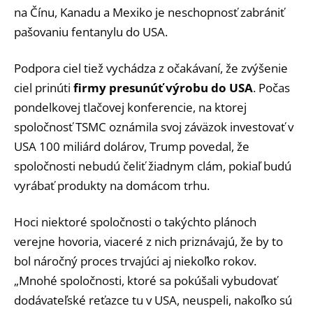
na Čínu, Kanadu a Mexiko je neschopnosť zabrániť
pašovaniu fentanylu do USA.
Podpora ciel tiež vychádza z očakávaní, že zvýšenie
ciel prinúti
firmy presunúť výrobu do USA
. Počas
pondelkovej tlačovej konferencie, na ktorej
spoločnosť TSMC oznámila svoj záväzok investovať v
USA 100 miliárd dolárov, Trump povedal, že
spoločnosti nebudú čeliť žiadnym clám, pokiaľ budú
vyrábať produkty na domácom trhu.
Hoci niektoré spoločnosti o takýchto plánoch
verejne hovoria, viaceré z nich priznávajú, že by to
bol náročný proces trvajúci aj niekoľko rokov.
„Mnohé spoločnosti, ktoré sa pokúšali vybudovať
dodávateľské reťazce tu v USA, neuspeli, nakoľko sú