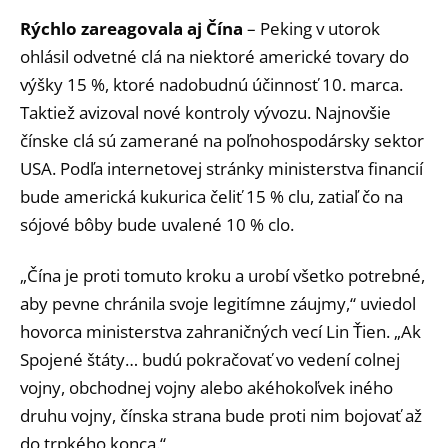
Rýchlo zareagovala aj Čína
– Peking v utorok
ohlásil odvetné clá na niektoré americké tovary do
výšky 15 %, ktoré nadobudnú účinnosť 10. marca.
Taktiež avizoval nové kontroly vývozu. Najnovšie
čínske clá sú zamerané na poľnohospodársky sektor
USA. Podľa internetovej stránky ministerstva financií
bude americká kukurica čeliť 15 % clu, zatiaľ čo na
sójové bôby bude uvalené 10 % clo.
„Čína je proti tomuto kroku a urobí všetko potrebné,
aby pevne chránila svoje legitímne záujmy,“ uviedol
hovorca ministerstva zahraničných vecí Lin Ťien. „Ak
Spojené štáty… budú pokračovať vo vedení colnej
vojny, obchodnej vojny alebo akéhokoľvek iného
druhu vojny, čínska strana bude proti nim bojovať až
do trpkého konca.“