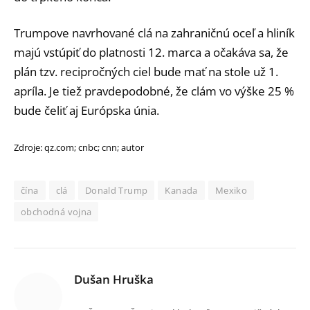
Trumpove navrhované clá na zahraničnú oceľ a hliník
majú vstúpiť do platnosti 12. marca a očakáva sa, že
plán tzv. recipročných ciel bude mať na stole už 1.
apríla. Je tiež pravdepodobné, že clám vo výške 25 %
bude čeliť aj Európska únia.
Zdroje: qz.com; cnbc; cnn; autor
čína
clá
Donald Trump
Kanada
Mexiko
obchodná vojna
Dušan Hruška