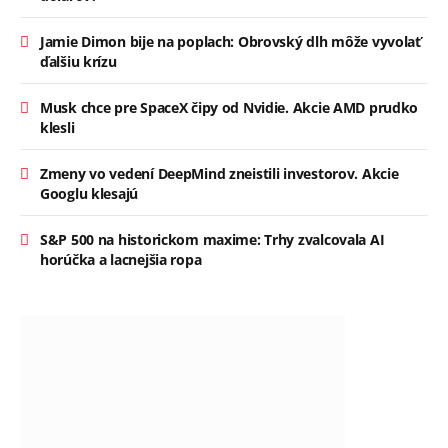
Jamie Dimon bije na poplach: Obrovský dlh môže vyvolať
ďalšiu krízu
Musk chce pre SpaceX čipy od Nvidie. Akcie AMD prudko
klesli
Zmeny vo vedení DeepMind zneistili investorov. Akcie
Googlu klesajú
S&P 500 na historickom maxime: Trhy zvalcovala AI
horúčka a lacnejšia ropa