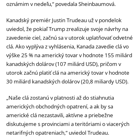
oznámim v nedeľu,“ povedala Sheinbaumová.
Kanadský premiér Justin Trudeau už v pondelok
uviedol, že pokiaľ Trump zrealizuje svoje návrhy na
zavedenie ciel, začnú sa v utorok uplatňovať odvetné
clá. Ako vyplýva z vyhlásenia, Kanada zavedie clá vo
výške 25 % na americký tovar v hodnote 155 miliárd
kanadských dolárov (107 miliárd USD), pričom v
utorok začnú platiť clá na americký tovar v hodnote
30 miliárd kanadských dolárov (20,8 miliardy USD).
„Naše clá zostanú v platnosti až do stiahnutia
amerických obchodných opatrení, a ak by sa
americké clá nezastavili, aktívne a priebežne
diskutujeme s provinciami a teritóriami o viacerých
netarifných opatreniach,“ uviedol Trudeau.