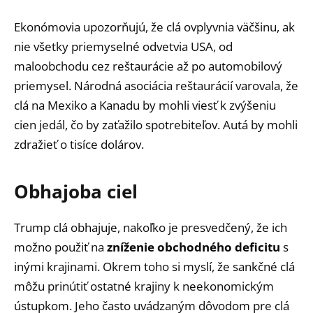
Ekonómovia upozorňujú, že clá ovplyvnia väčšinu, ak
nie všetky priemyselné odvetvia USA, od
maloobchodu cez reštaurácie až po automobilový
priemysel. Národná asociácia reštaurácií varovala, že
clá na Mexiko a Kanadu by mohli viesť k zvýšeniu
cien jedál, čo by zaťažilo spotrebiteľov. Autá by mohli
zdražieť o tisíce dolárov.
Obhajoba ciel
Trump clá obhajuje, nakoľko je presvedčený, že ich
možno použiť na
zníženie obchodného deficitu
s
inými krajinami. Okrem toho si myslí, že sankčné clá
môžu prinútiť ostatné krajiny k neekonomickým
ústupkom. Jeho často uvádzaným dôvodom pre clá