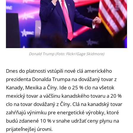
Donald Trump (Foto: Flickr/Gage Skidmore)
Dnes do platnosti vstúpili nové clá amerického
prezidenta Donalda Trumpa na dovážaný tovar z
Kanady, Mexika a Číny. Ide o 25 % clo na všetok
mexický tovar a väčšinu kanadského tovaru a 20 %
clo na tovar dovážaný z Číny. Clá na kanadský tovar
zahŕňajú výnimku pre energetické výrobky, ktoré
budú zdanené 10 % v snahe udržať ceny plynu na
prijateľnejšej úrovni.