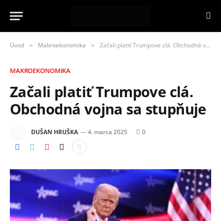
Úvod
Makroekonomika
Začali platiť Trumpove clá. Obchodná vojna sa stupňuje
»
»
MAKROEKONOMIKA
Začali platiť Trumpove clá.
Obchodná vojna sa stupňuje
DUŠAN HRUŠKA
4. marca 2025
0