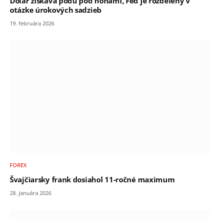
Dolár získava pôdu pod nohami, Fed je rozdelený v
otázke úrokových sadzieb
19. februára 2026
FOREX
Švajčiarsky frank dosiahol 11-ročné maximum
28. januára 2026