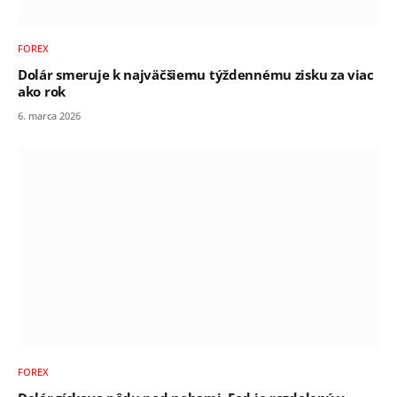
FOREX
Dolár smeruje k najväčšiemu týždennému zisku za viac
ako rok
6. marca 2026
FOREX