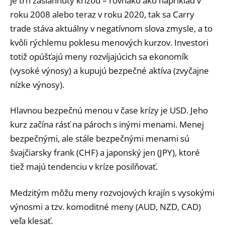
je trh zasiahnutý krízou – rovnako ako napríklad v
roku 2008 alebo teraz v roku 2020, tak sa Carry
trade stáva aktuálny v negatívnom slova zmysle, a to
kvôli rýchlemu poklesu menových kurzov. Investori
totiž opúšťajú meny rozvíjajúcich sa ekonomík
(vysoké výnosy) a kupujú bezpečné aktíva (zvyčajne
nízke výnosy).
Hlavnou bezpečnú menou v čase krízy je USD. Jeho
kurz začína rásť na pároch s inými menami. Menej
bezpečnými, ale stále bezpečnými menami sú
švajčiarsky frank (CHF) a japonský jen (JPY), ktoré
tiež majú tendenciu v kríze posilňovať.
Medzitým môžu meny rozvojových krajín s vysokými
výnosmi a tzv. komoditné meny (AUD, NZD, CAD)
veľa klesať.