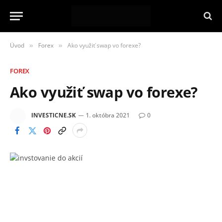
Úvod
Forex
Ako využiť swap vo forexe?
»
»
FOREX
Ako využiť swap vo forexe?
INVESTICNE.SK
1. októbra 2021
0