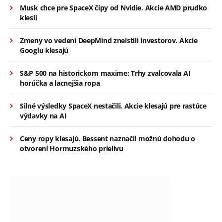
Musk chce pre SpaceX čipy od Nvidie. Akcie AMD prudko
klesli
Zmeny vo vedení DeepMind zneistili investorov. Akcie
Googlu klesajú
S&P 500 na historickom maxime: Trhy zvalcovala AI
horúčka a lacnejšia ropa
Silné výsledky SpaceX nestačili. Akcie klesajú pre rastúce
výdavky na AI
Ceny ropy klesajú. Bessent naznačil možnú dohodu o
otvorení Hormuzského prielivu