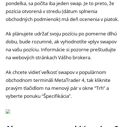
pondelka, sa počíta iba jeden swap. Je to preto, že
pozícia otvorená v stredu (dátum splnenia
obchodných podmienok) má deň ocenenia v piatok.
Ak plánujete udržať svoju pozíciu po pomerne dlhú
dobu, bude rozumné, ak vyhodnotíte vplyv swapov
na vašu pozíciu. Informácie si pozorne preštudujte
na webových stránkach Vášho brokera.
Ak chcete vidieť veľkosť swapov v populárnom
obchodnom termináli MetaTrader 4, tak kliknite
pravým tlačidlom na menový pár v okne “Trh” a
vyberte ponuku “Špecifikácia”.