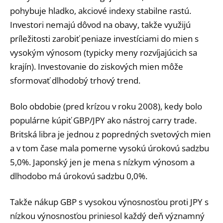
pohybuje hladko, akciové indexy stabilne rastú.
Investori nemajú dôvod na obavy, takže využijú
príležitosti zarobiť peniaze investíciami do mien s
vysokým výnosom (typicky meny rozvíjajúcich sa
krajín). Investovanie do ziskových mien môže
sformovať dlhodobý trhový trend.
Bolo obdobie (pred krízou v roku 2008), kedy bolo
populárne kúpiť GBP/JPY ako nástroj carry trade.
Britská libra je jednou z popredných svetových mien
a v tom čase mala pomerne vysokú úrokovú sadzbu
5,0%. Japonský jen je mena s nízkym výnosom a
dlhodobo má úrokovú sadzbu 0,0%.
Takže nákup GBP s vysokou výnosnosťou proti JPY s
nízkou výnosnosťou priniesol každý deň významný