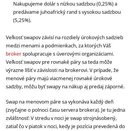
Nakupujeme dolár s nízkou sadzbou (0,25%) a
predávame juhoafrický rand s vysokou sadzbou
(5,25%).
Veľkosť swapov závisí na rozdiely úrokových sadzieb
medzi menami a podmienkach, za ktorých Váš
broker
spolupracuje s úverovými organizáciami.
Veľkosť swapov pre rovnaké páry sa teda môže
výrazne líšiť v závislosti na brokerovi. V prípade, že
menové páry majú viacmenej rovnaké úrokové
sadzby, môžu byť swapy na nákup aj predaj záporné.
Swap na menovom páre sa vykonáva každý deň
(zvyčajne o polnoci času servera brokera). Je tu jedna
zvláštnosť: V stredu v noci je swap strojnásobený,
zatiaľ čo v piatok v noci, kedy je pozícia prevedená do