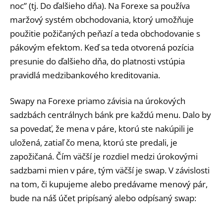
noc” (tj. Do ďalšieho dňa). Na Forexe sa používa
maržový systém obchodovania, ktorý umožňuje
použitie požičaných peňazí a teda obchodovanie s
pákovým efektom. Keď sa teda otvorená pozícia
presunie do ďalšieho dňa, do platnosti vstúpia
pravidlá medzibankového kreditovania.
Swapy na Forexe priamo závisia na úrokových
sadzbách centrálnych bánk pre každú menu. Dalo by
sa povedať, že mena v páre, ktorú ste nakúpili je
uložená, zatiaľ čo mena, ktorú ste predali, je
zapožičaná. Čím väčší je rozdiel medzi úrokovými
sadzbami mien v páre, tým väčší je swap. V závislosti
na tom, či kupujeme alebo predávame menový pár,
bude na náš účet pripísaný alebo odpísaný swap: