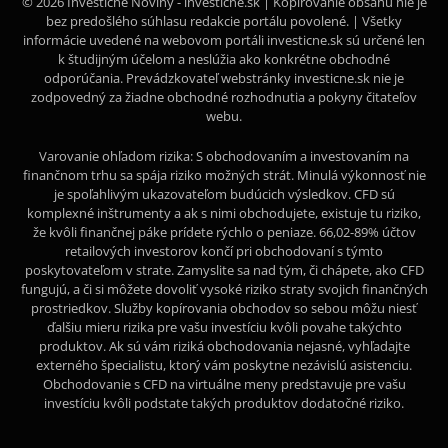
© 2026 Investičné Noviny - investicne.sk | Kopírovanie obsahu nie je
bez predošlého súhlasu redakcie portálu povolené. | Všetky
informácie uvedené na webovom portáli investicne.sk sú určené len
k študijným účelom a neslúžia ako konkrétne obchodné
odporúčania. Prevádzkovateľ webstránky investicne.sk nie je
zodpovedný za žiadne obchodné rozhodnutia a pokyny čitateľov
webu.
Varovanie ohľadom rizika: S obchodovaním a investovaním na
finančnom trhu sa spája riziko možných strát. Minulá výkonnosť nie
je spoľahlivým ukazovateľom budúcich výsledkov. CFD sú
komplexné inštrumenty a ak s nimi obchodujete, existuje tu riziko,
že kvôli finančnej páke prídete rýchlo o peniaze. 66,02-89% účtov
retailových investorov končí pri obchodovaní s týmto
poskytovateľom v strate. Zamyslite sa nad tým, či chápete, ako CFD
fungujú, a či si môžete dovoliť vysoké riziko straty svojich finančných
prostriedkov. Služby kopírovania obchodov so sebou môžu niesť
ďalšiu mieru rizika pre vašu investíciu kvôli povahe takýchto
produktov. Ak sú vám riziká obchodovania nejasné, vyhľadajte
externého špecialistu, ktorý vám poskytne nezávislú asistenciu.
Obchodovanie s CFD na virtuálne meny predstavuje pre vašu
investíciu kvôli podstate takých produktov dodatočné riziko.