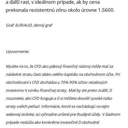
a ďalší rast, v ideálnom prípade, ak by cena
prekonala rezistentnú zónu okolo úrovne 1.5600.
Graf: EUR/AUD, denný graf
Upozornenie:
Myslite na to, že CFD ako pákový finančný nástroj môže mať za
následok stratu časti alebo celého kapitálu na obchodnom účte. Pri
obchodovaní s CFD dochádza u 70%-90% účtov retailových
investorov k vzniku finančnej straty. Mali by ste preto zvážiť, či
rozumiete, ako CFD funguje a či si môžete dovoliť vysoké riziko
straty vašich peňazí.
Informácie, ktoré sa nachádzajú na tejto
webovej stránke, sú výhradne určené pre študijné účely. V žiadnom
prípade neslúžia ako konkrétne investičné či obchodné