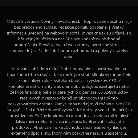
© 2026 Investičné Noviny - investicne.sk | Kopírovanie obsahu nie je
bez predošlého súhlasu redakcie portálu povolené. | Všetky
informácie uvedené na webovom portáli investicne.sk sú určené len
k študijným účelom a neslúžia ako konkrétne obchodné
odporúčania. Prevádzkovateľ webstránky investicne.sk nie je
zodpovedný za žiadne obchodné rozhodnutia a pokyny čitateľov
webu.
Varovanie ohľadom rizika: S obchodovaním a investovaním na
finančnom trhu sa spája riziko možných strát. Minulá výkonnosť nie
je spoľahlivým ukazovateľom budúcich výsledkov. CFD sú
komplexné inštrumenty a ak s nimi obchodujete, existuje tu riziko,
že kvôli finančnej páke prídete rýchlo o peniaze. 66,02-89% účtov
retailových investorov končí pri obchodovaní s týmto
poskytovateľom v strate. Zamyslite sa nad tým, či chápete, ako CFD
fungujú, a či si môžete dovoliť vysoké riziko straty svojich finančných
prostriedkov. Služby kopírovania obchodov so sebou môžu niesť
ďalšiu mieru rizika pre vašu investíciu kvôli povahe takýchto
produktov. Ak sú vám riziká obchodovania nejasné, vyhľadajte
externého špecialistu, ktorý vám poskytne nezávislú asistenciu.