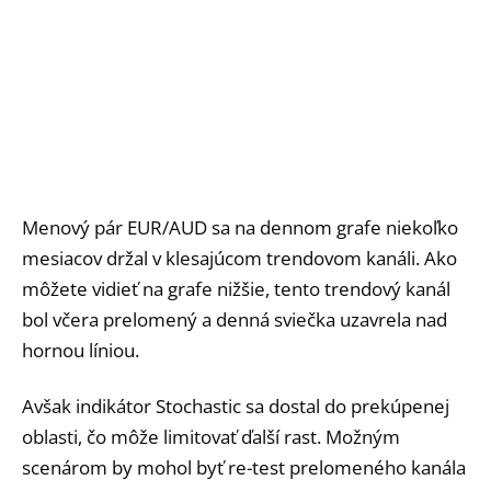
Menový pár EUR/AUD sa na dennom grafe niekoľko
mesiacov držal v klesajúcom trendovom kanáli. Ako
môžete vidieť na grafe nižšie, tento trendový kanál
bol včera prelomený a denná sviečka uzavrela nad
hornou líniou.
Avšak indikátor Stochastic sa dostal do prekúpenej
oblasti, čo môže limitovať ďalší rast. Možným
scenárom by mohol byť re-test prelomeného kanála