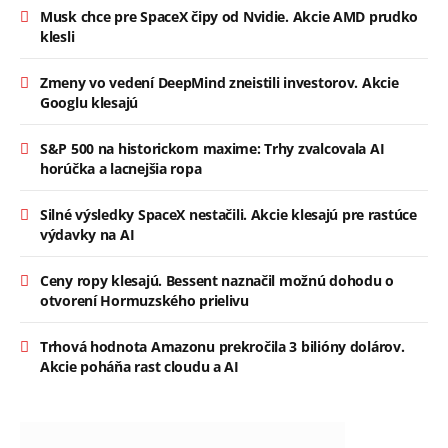
Musk chce pre SpaceX čipy od Nvidie. Akcie AMD prudko
klesli
Zmeny vo vedení DeepMind zneistili investorov. Akcie
Googlu klesajú
S&P 500 na historickom maxime: Trhy zvalcovala AI
horúčka a lacnejšia ropa
Silné výsledky SpaceX nestačili. Akcie klesajú pre rastúce
výdavky na AI
Ceny ropy klesajú. Bessent naznačil možnú dohodu o
otvorení Hormuzského prielivu
Trhová hodnota Amazonu prekročila 3 bilióny dolárov.
Akcie poháňa rast cloudu a AI