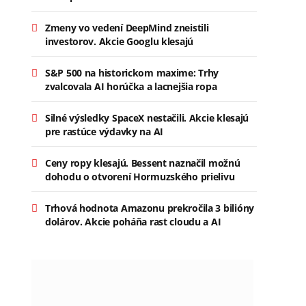
Zmeny vo vedení DeepMind zneistili
investorov. Akcie Googlu klesajú
S&P 500 na historickom maxime: Trhy
zvalcovala AI horúčka a lacnejšia ropa
Silné výsledky SpaceX nestačili. Akcie klesajú
pre rastúce výdavky na AI
Ceny ropy klesajú. Bessent naznačil možnú
dohodu o otvorení Hormuzského prielivu
Trhová hodnota Amazonu prekročila 3 bilióny
dolárov. Akcie poháňa rast cloudu a AI