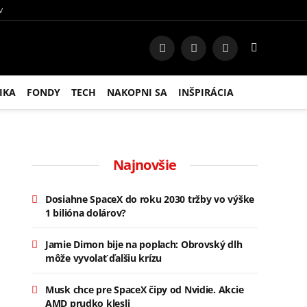
V
Facebook
Instagram
RSS
IKA
FONDY
TECH
NAKOPNI SA
INŠPIRÁCIA
Najnovšie
Dosiahne SpaceX do roku 2030 tržby vo výške
1 bilióna dolárov?
Jamie Dimon bije na poplach: Obrovský dlh
môže vyvolať ďalšiu krízu
Musk chce pre SpaceX čipy od Nvidie. Akcie
AMD prudko klesli