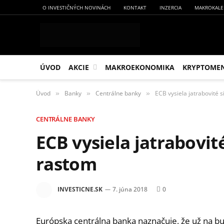
O INVESTIČNÝCH NOVINÁCH
KONTAKT
INZERCIA
MAKROKALE
ÚVOD
AKCIE
MAKROEKONOMIKA
KRYPTOME
Úvod
Banky
Centrálne banky
ECB vysiela jatrabovité 
»
»
»
CENTRÁLNE BANKY
ECB vysiela jatrabovit
rastom
INVESTICNE.SK
7. júna 2018
0
Európska centrálna banka naznačuje, že už na b