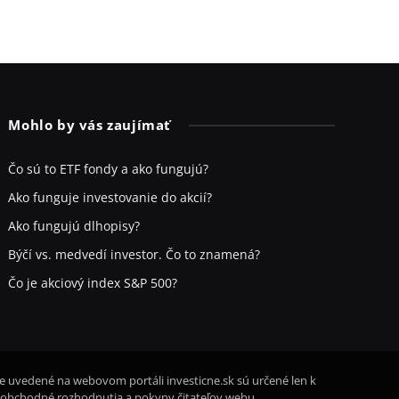
Mohlo by vás zaujímať
Čo sú to ETF fondy a ako fungujú?
Ako funguje investovanie do akcií?
Ako fungujú dlhopisy?
Býčí vs. medvedí investor. Čo to znamená?
Čo je akciový index S&P 500?
ie uvedené na webovom portáli investicne.sk sú určené len k
 obchodné rozhodnutia a pokyny čitateľov webu.