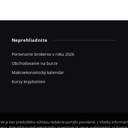
Neprehliadnite
Porovnanie brokerov v roku 2026
Obchodovanie na burze
Makroekonomický kalendár
Kurzy kryptomien
nie je bez predošlého súhlasu redakcie portálu povolené. | Všetky informác
nia. Prevádzkovateľ webstránky investicne.sk nie je zodpovedný za žiadne