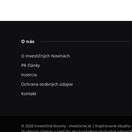
O nás
O Investičných Novinách
PR články
Inzercia
Ochrana osobných údajov
Kontakt
© 2026 Investičné Noviny - investicne.sk | Kopírovanie obsahu 
študijným účelom a neslúžia ako konkrétne obchodné odporúča