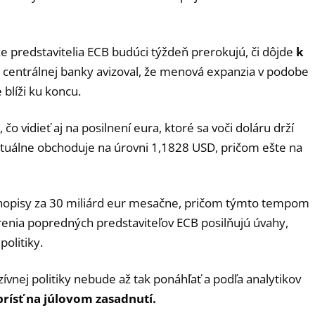
 predstavitelia ECB budúci týždeň prerokujú, či dôjde
k
 centrálnej banky avizoval, že menová expanzia v podobe
blíži ku koncu.
čo vidieť aj na posilnení eura, ktoré sa voči doláru drží
uálne obchoduje na úrovni 1,1828 USD, pričom ešte na
hopisy za 30 miliárd eur mesačne, pričom týmto tempom
enia popredných predstaviteľov ECB posilňujú úvahy,
olitiky.
ívnej politiky nebude až tak ponáhľať a podľa analytikov
rísť na júlovom zasadnutí.