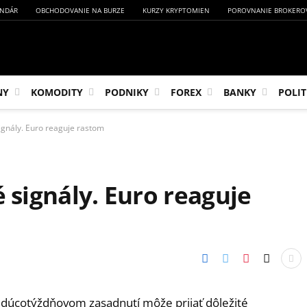
NDÁR
OBCHODOVANIE NA BURZE
KURZY KRYPTOMIEN
POROVNANIE BROKERO
NY
KOMODITY
PODNIKY
FOREX
BANKY
POLIT
signály. Euro reaguje rastom
é signály. Euro reaguje
udúcotýždňovom zasadnutí môže prijať dôležité