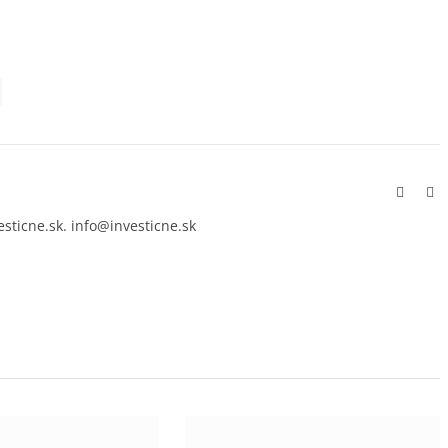
Facebo
In
esticne.sk. info@investicne.sk