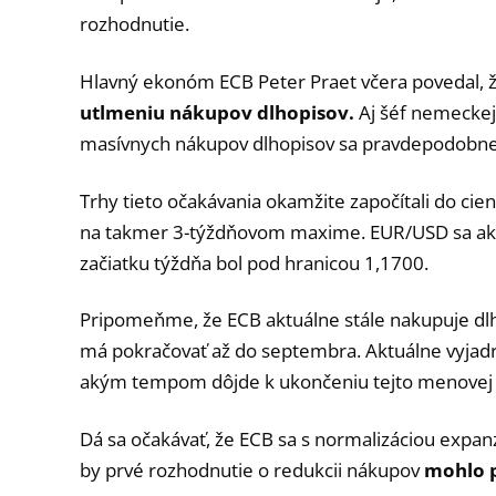
rozhodnutie.
Hlavný ekonóm ECB Peter Praet včera povedal, že
utlmeniu nákupov dlhopisov.
Aj šéf nemeckej
masívnych nákupov dlhopisov sa pravdepodobne 
Trhy tieto očakávania okamžite započítali do cien, 
na takmer 3-týždňovom maxime. EUR/USD sa akt
začiatku týždňa bol pod hranicou 1,1700.
Pripomeňme, že ECB aktuálne stále nakupuje dl
má pokračovať až do septembra. Aktuálne vyjadr
akým tempom dôjde k ukončeniu tejto menovej p
Dá sa očakávať, že ECB sa s normalizáciou expanz
by prvé rozhodnutie o redukcii nákupov
mohlo p