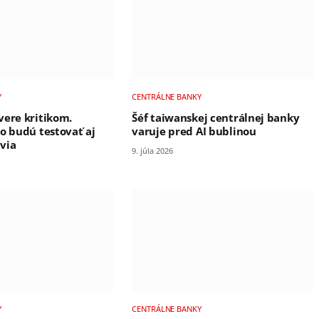
Y
CENTRÁLNE BANKY
vere kritikom.
Šéf taiwanskej centrálnej banky
ro budú testovať aj
varuje pred AI bublinou
via
9. júla 2026
Y
CENTRÁLNE BANKY