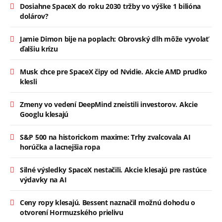
Dosiahne SpaceX do roku 2030 tržby vo výške 1 bilióna
dolárov?
Jamie Dimon bije na poplach: Obrovský dlh môže vyvolať
ďalšiu krízu
Musk chce pre SpaceX čipy od Nvidie. Akcie AMD prudko
klesli
Zmeny vo vedení DeepMind zneistili investorov. Akcie
Googlu klesajú
S&P 500 na historickom maxime: Trhy zvalcovala AI
horúčka a lacnejšia ropa
Silné výsledky SpaceX nestačili. Akcie klesajú pre rastúce
výdavky na AI
Ceny ropy klesajú. Bessent naznačil možnú dohodu o
otvorení Hormuzského prielivu