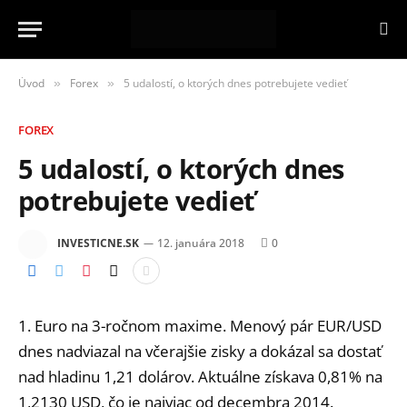
Úvod
Forex
5 udalostí, o ktorých dnes potrebujete vedieť
»
»
FOREX
5 udalostí, o ktorých dnes
potrebujete vedieť
INVESTICNE.SK
12. januára 2018
0
1. Euro na 3-ročnom maxime. Menový pár EUR/USD
dnes nadviazal na včerajšie zisky a dokázal sa dostať
nad hladinu 1,21 dolárov. Aktuálne získava 0,81% na
1,2130 USD, čo je najviac od decembra 2014.