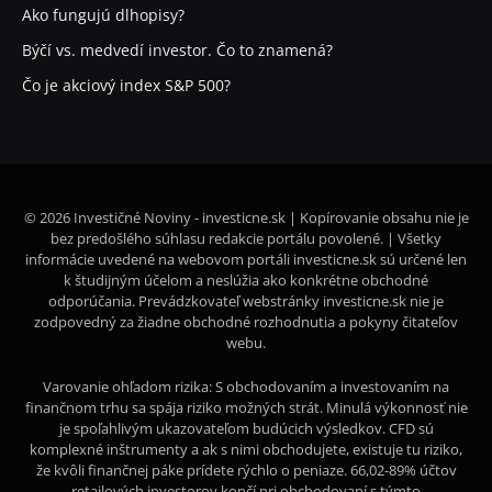
Ako fungujú dlhopisy?
Býčí vs. medvedí investor. Čo to znamená?
Čo je akciový index S&P 500?
© 2026 Investičné Noviny - investicne.sk | Kopírovanie obsahu nie je
bez predošlého súhlasu redakcie portálu povolené. | Všetky
informácie uvedené na webovom portáli investicne.sk sú určené len
k študijným účelom a neslúžia ako konkrétne obchodné
odporúčania. Prevádzkovateľ webstránky investicne.sk nie je
zodpovedný za žiadne obchodné rozhodnutia a pokyny čitateľov
webu.
Varovanie ohľadom rizika: S obchodovaním a investovaním na
finančnom trhu sa spája riziko možných strát. Minulá výkonnosť nie
je spoľahlivým ukazovateľom budúcich výsledkov. CFD sú
komplexné inštrumenty a ak s nimi obchodujete, existuje tu riziko,
že kvôli finančnej páke prídete rýchlo o peniaze. 66,02-89% účtov
retailových investorov končí pri obchodovaní s týmto