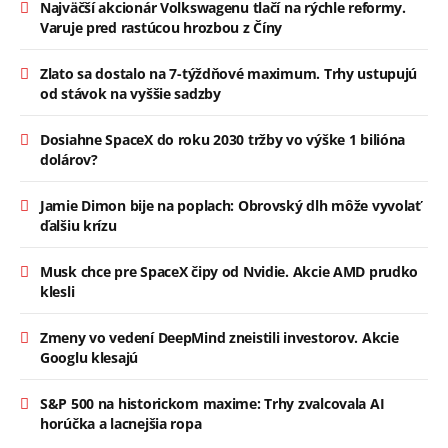
Najväčší akcionár Volkswagenu tlačí na rýchle reformy.
Varuje pred rastúcou hrozbou z Číny
Zlato sa dostalo na 7-týždňové maximum. Trhy ustupujú
od stávok na vyššie sadzby
Dosiahne SpaceX do roku 2030 tržby vo výške 1 bilióna
dolárov?
Jamie Dimon bije na poplach: Obrovský dlh môže vyvolať
ďalšiu krízu
Musk chce pre SpaceX čipy od Nvidie. Akcie AMD prudko
klesli
Zmeny vo vedení DeepMind zneistili investorov. Akcie
Googlu klesajú
S&P 500 na historickom maxime: Trhy zvalcovala AI
horúčka a lacnejšia ropa