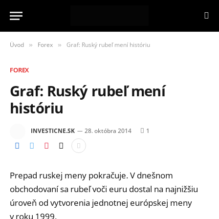
Úvod
Forex
Graf: Ruský rubeľ mení históriu
»
»
FOREX
Graf: Ruský rubeľ mení
históriu
INVESTICNE.SK
28. októbra 2014
1
Prepad ruskej meny pokračuje. V dnešnom
obchodovaní sa rubeľ voči euru dostal na najnižšiu
úroveň od vytvorenia jednotnej európskej meny
v roku 1999.