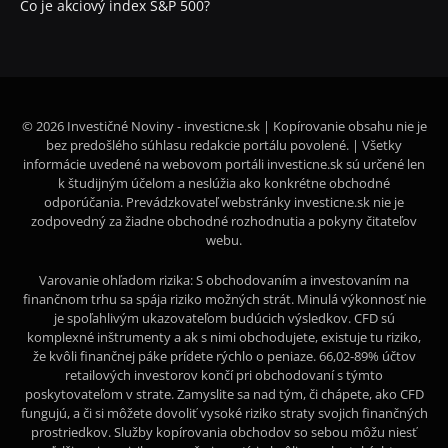
Čo je akciový index S&P 500?
© 2026 Investičné Noviny - investicne.sk | Kopírovanie obsahu nie je
bez predošlého súhlasu redakcie portálu povolené. | Všetky
informácie uvedené na webovom portáli investicne.sk sú určené len
k študijným účelom a neslúžia ako konkrétne obchodné
odporúčania. Prevádzkovateľ webstránky investicne.sk nie je
zodpovedný za žiadne obchodné rozhodnutia a pokyny čitateľov
webu.
Varovanie ohľadom rizika: S obchodovaním a investovaním na
finančnom trhu sa spája riziko možných strát. Minulá výkonnosť nie
je spoľahlivým ukazovateľom budúcich výsledkov. CFD sú
komplexné inštrumenty a ak s nimi obchodujete, existuje tu riziko,
že kvôli finančnej páke prídete rýchlo o peniaze. 66,02-89% účtov
retailových investorov končí pri obchodovaní s týmto
poskytovateľom v strate. Zamyslite sa nad tým, či chápete, ako CFD
fungujú, a či si môžete dovoliť vysoké riziko straty svojich finančných
prostriedkov. Služby kopírovania obchodov so sebou môžu niesť