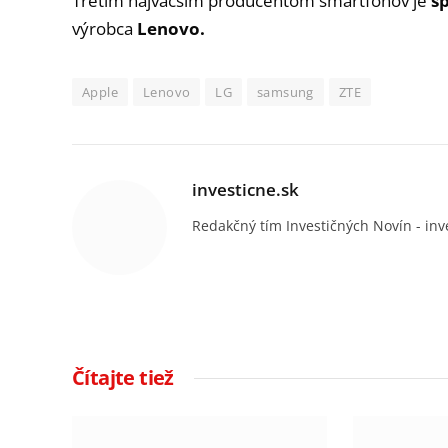
Tretím najväčším producentom smartfónov je
s
výrobca
Lenovo.
Apple
Lenovo
LG
samsung
ZTE
investicne.sk
Redakčný tím Investičných Novín - inv
Čítajte tiež