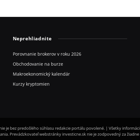
Neprehliadnite
Porovnanie brokerov v roku 2026
Obchodovanie na burze
Makroekonomický kalendár
Kurzy kryptomien
nie je bez predošlého súhlasu redakcie portálu povolené. | Všetky informác
nia. Prevádzkovateľ webstránky investicne.sk nie je zodpovedný za žiadne