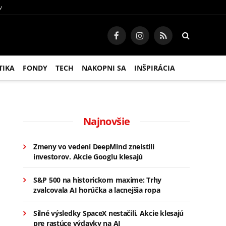
V
Facebook
Instagram
RSS
TIKA
FONDY
TECH
NAKOPNI SA
INŠPIRÁCIA
Najnovšie
Zmeny vo vedení DeepMind zneistili
investorov. Akcie Googlu klesajú
S&P 500 na historickom maxime: Trhy
zvalcovala AI horúčka a lacnejšia ropa
Silné výsledky SpaceX nestačili. Akcie klesajú
pre rastúce výdavky na AI