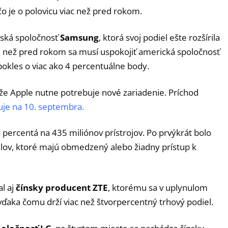
 čo je o polovicu viac než pred rokom.
jská spoločnosť
Samsung
, ktorá svoj podiel ešte rozšírila
 než pred rokom sa musí uspokojiť americká spoločnosť
pokles o viac ako 4 percentuálne body.
že Apple nutne potrebuje nové zariadenie. Príchod
je na 10. septembra.
 percentá na 435 miliónov prístrojov. Po prvýkrát bolo
lov, ktoré majú obmedzený alebo žiadny prístup k
l aj
čínsky producent ZTE
, ktorému sa v uplynulom
 vďaka čomu drží viac než štvorpercentný trhový podiel.