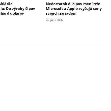
hlásila
Nedostatok AI čipov mení trh:
iu: Do výroby čipov
Microsoft a Apple zvyšujú ceny
iliárd dolárov
svojich zariadení
26. júna 2026