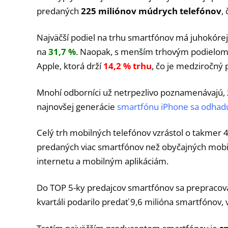
predaných
225 miliónov múdrych telefónov
,
Najväčší podiel na trhu smartfónov má juhokóre
na
31,7 %
. Naopak, s menším trhovým podielom
Apple, ktorá drží
14,2 % trhu
, čo je medziročný 
Mnohí odborníci už netrpezlivo poznamenávajú, 
najnovšej generácie
smartfónu iPhone sa odhadu
Celý trh mobilných telefónov vzrástol o takmer 4
predaných viac smartfónov než obyčajných mobi
internetu a mobilným aplikáciám.
Do TOP 5-ky predajcov smartfónov sa prepracova
kvartáli podarilo predať 9,6 milióna smartfónov,