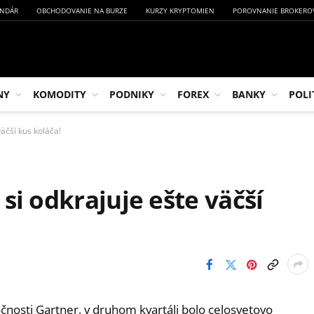
NDÁR
OBCHODOVANIE NA BURZE
KURZY KRYPTOMIEN
POROVNANIE BROKERO
NY
KOMODITY
PODNIKY
FOREX
BANKY
POLI
äčší kus koláča!
si odkrajuje ešte väčší
čnosti Gartner, v druhom kvartáli bolo celosvetovo