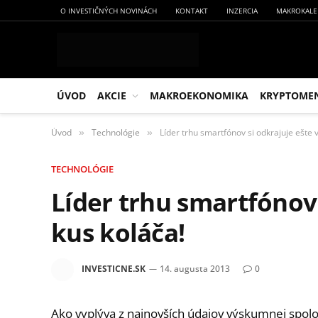
O INVESTIČNÝCH NOVINÁCH
KONTAKT
INZERCIA
MAKROKALE
ÚVOD
AKCIE
MAKROEKONOMIKA
KRYPTOME
Úvod
Technológie
Líder trhu smartfónov si odkrajuje ešte v
»
»
TECHNOLÓGIE
Líder trhu smartfónov 
kus koláča!
INVESTICNE.SK
14. augusta 2013
0
Ako vyplýva z najnovších údajov výskumnej spolo