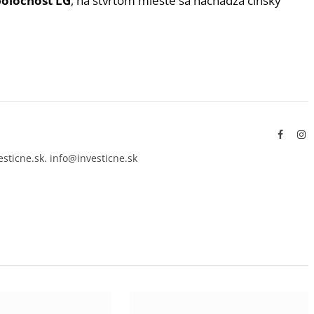
poločnosť LG
, na štvrtom mieste sa nachádza čínsky
Facebo
In
esticne.sk. info@investicne.sk