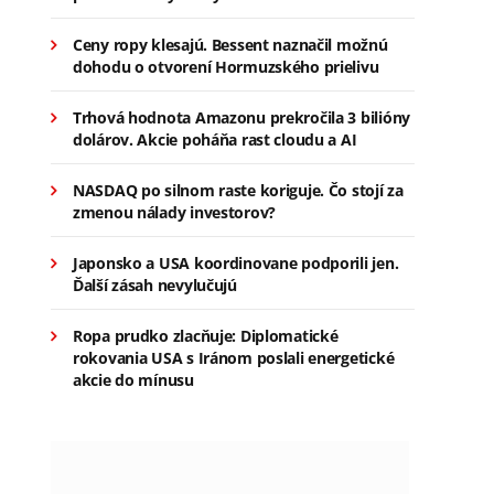
Ceny ropy klesajú. Bessent naznačil možnú
dohodu o otvorení Hormuzského prielivu
Trhová hodnota Amazonu prekročila 3 bilióny
dolárov. Akcie poháňa rast cloudu a AI
NASDAQ po silnom raste koriguje. Čo stojí za
zmenou nálady investorov?
Japonsko a USA koordinovane podporili jen.
Ďalší zásah nevylučujú
Ropa prudko zlacňuje: Diplomatické
rokovania USA s Iránom poslali energetické
akcie do mínusu