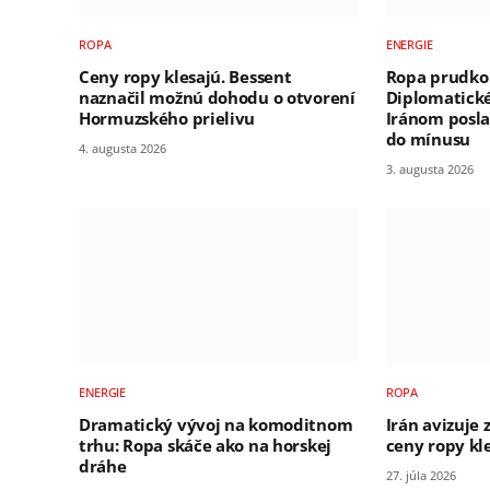
ROPA
ENERGIE
Ceny ropy klesajú. Bessent
Ropa prudko 
naznačil možnú dohodu o otvorení
Diplomatické
Hormuzského prielivu
Iránom posla
do mínusu
4. augusta 2026
3. augusta 2026
ENERGIE
ROPA
Dramatický vývoj na komoditnom
Irán avizuje 
trhu: Ropa skáče ako na horskej
ceny ropy kle
dráhe
27. júla 2026