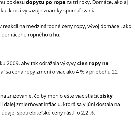
ému poklesu
dopytu po rope
za tri roky. Domáce, ako aj
iku, ktorá vykazuje známky spomaľovania.
 v reakcii na medzinárodné ceny ropy, vývoj domácej, ako
y domáceho ropného trhu.
oku 2009, aby tak odrážala výkyvy
cien ropy na
aľ sa cena ropy zmení o viac ako 4 % v priebehu 22
y na znižovanie, čo by mohlo ešte viac stlačiť
zisky
ďalej zmierňovať infláciu, ktorá sa v júni dostala na
 údaje, spotrebiteľské ceny rástli o 2,2 %.