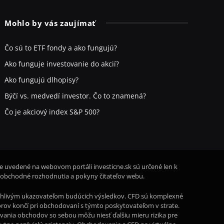
Mohlo by vás zaujímať
Čo sú to ETF fondy a ako fungujú?
Ako funguje investovanie do akcií?
Ako fungujú dlhopisy?
Býčí vs. medvedí investor. Čo to znamená?
Čo je akciový index S&P 500?
ie uvedené na webovom portáli investicne.sk sú určené len k
 obchodné rozhodnutia a pokyny čitateľov webu.
oľahlivým ukazovateľom budúcich výsledkov. CFD sú komplexné
storov končí pri obchodovaní s týmto poskytovateľom v strate.
rovania obchodov so sebou môžu niesť ďalšiu mieru rizika pre