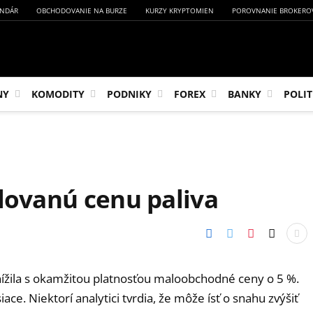
NDÁR
OBCHODOVANIE NA BURZE
KURZY KRYPTOMIEN
POROVNANIE BROKERO
NY
KOMODITY
PODNIKY
FOREX
BANKY
POLIT
ulovanú cenu paliva
 znížila s okamžitou platnosťou maloobchodné ceny o 5 %.
ace. Niektorí analytici tvrdia, že môže ísť o snahu zvýšiť