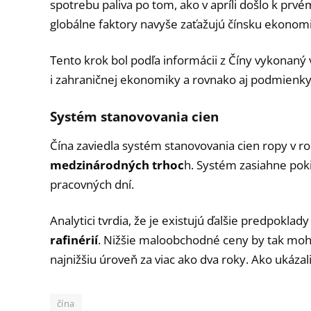
spotrebu paliva po tom, ako v apríli došlo k prv
globálne faktory navyše zaťažujú čínsku ekonom
Tento krok bol podľa informácii z Číny vykonaný
i zahraničnej ekonomiky a rovnako aj podmienk
Systém stanovovania cien
Čína zaviedla systém stanovovania cien ropy v r
medzinárodných trhoc
h. Systém zasiahne poki
pracovných dní.
Analytici tvrdia, že je existujú ďalšie predpoklad
rafinérií
. Nižšie maloobchodné ceny by tak mohli 
najnižšiu úroveň za viac ako dva roky. Ako ukázali
čína