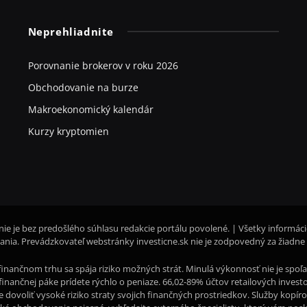
Neprehliadnite
Porovnanie brokerov v roku 2026
Obchodovanie na burze
Makroekonomický kalendár
Kurzy kryptomien
nie je bez predošlého súhlasu redakcie portálu povolené. | Všetky informác
nia. Prevádzkovateľ webstránky investicne.sk nie je zodpovedný za žiadne
inančnom trhu sa spája riziko možných strát. Minulá výkonnosť nie je sp
li finančnej páke prídete rýchlo o peniaze. 66,02-89% účtov retailových inve
te dovoliť vysoké riziko straty svojich finančných prostriedkov. Služby kopí