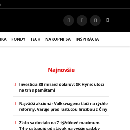
V
Facebook
Instagram
RSS
IKA
FONDY
TECH
NAKOPNI SA
INŠPIRÁCIA
Najnovšie
Investícia 38 miliárd dolárov: SK Hynix útočí
na trh s pamäťami
Najväčší akcionár Volkswagenu tlačí na rýchle
reformy. Varuje pred rastúcou hrozbou z Číny
Zlato sa dostalo na 7-týždňové maximum.
Trhy ustupujú od stávok na vyššie sadzby