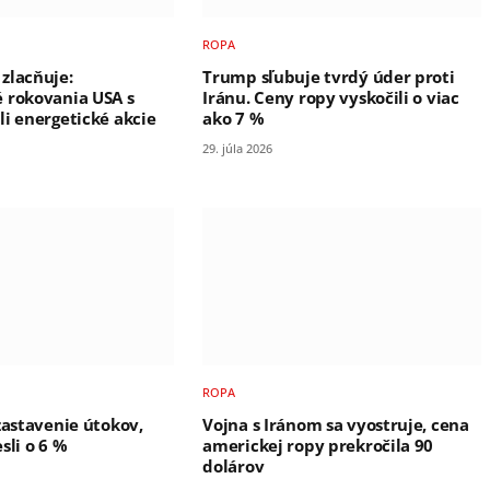
ROPA
zlacňuje:
Trump sľubuje tvrdý úder proti
 rokovania USA s
Iránu. Ceny ropy vyskočili o viac
li energetické akcie
ako 7 %
29. júla 2026
ROPA
zastavenie útokov,
Vojna s Iránom sa vyostruje, cena
sli o 6 %
americkej ropy prekročila 90
dolárov