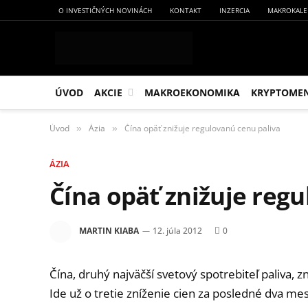
O INVESTIČNÝCH NOVINÁCH
KONTAKT
INZERCIA
MAKROKALE
ÚVOD
AKCIE
MAKROEKONOMIKA
KRYPTOME
Úvod
Ázia
Čína opäť znižuje regulovanú cenu paliva
»
»
ÁZIA
Čína opäť znižuje reg
MARTIN KIABA
12. júla 2012
0
Čína, druhý najväčší svetový spotrebiteľ paliva,
Ide už o tretie zníženie cien za posledné dva mesi