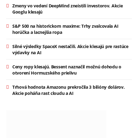
Zmeny vo vedení DeepMind zneistili investorov. Akcie
Googlu klesajú
S&P 500 na historickom maxime: Trhy zvalcovala AI
horúčka a lacnejšia ropa
Silné výsledky SpaceX nestačili. Akcie klesajú pre rastúce
výdavky na AI
Ceny ropy klesajú. Bessent naznačil možnú dohodu o
otvorení Hormuzského prielivu
Trhová hodnota Amazonu prekročila 3 bilióny dolárov.
Akcie poháňa rast cloudu a AI