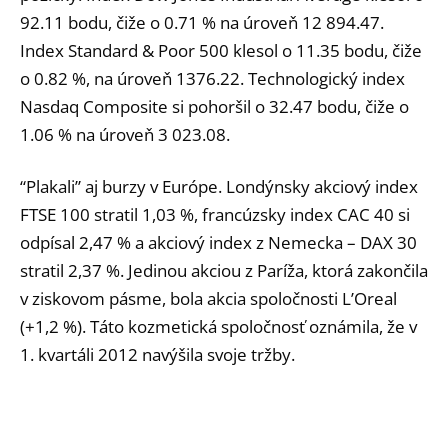
92.11 bodu, čiže o 0.71 % na úroveň 12 894.47.
Index Standard & Poor 500 klesol o 11.35 bodu, čiže
o 0.82 %, na úroveň 1376.22. Technologický index
Nasdaq Composite si pohoršil o 32.47 bodu, čiže o
1.06 % na úroveň 3 023.08.
“Plakali” aj burzy v Európe. Londýnsky akciový index
FTSE 100 stratil 1,03 %, francúzsky index CAC 40 si
odpísal 2,47 % a akciový index z Nemecka – DAX 30
stratil 2,37 %. Jedinou akciou z Paríža, ktorá zakončila
v ziskovom pásme, bola akcia spoločnosti L’Oreal
(+1,2 %). Táto kozmetická spoločnosť oznámila, že v
1. kvartáli 2012 navýšila svoje tržby.