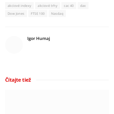
akciové indexy
akciové trhy
cac 40
dax
Dow Jones
FTSE 100
Nasdaq
Igor Humaj
Čítajte tiež