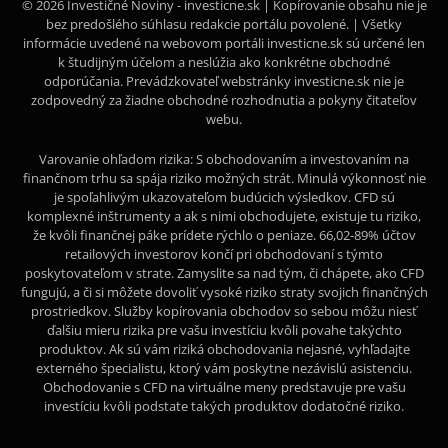
© 2026 Investičné Noviny - investicne.sk | Kopírovanie obsahu nie je
bez predošlého súhlasu redakcie portálu povolené. | Všetky
informácie uvedené na webovom portáli investicne.sk sú určené len
k študijným účelom a neslúžia ako konkrétne obchodné
odporúčania. Prevádzkovateľ webstránky investicne.sk nie je
zodpovedný za žiadne obchodné rozhodnutia a pokyny čitateľov
webu.
Varovanie ohľadom rizika: S obchodovaním a investovaním na
finančnom trhu sa spája riziko možných strát. Minulá výkonnosť nie
je spoľahlivým ukazovateľom budúcich výsledkov. CFD sú
komplexné inštrumenty a ak s nimi obchodujete, existuje tu riziko,
že kvôli finančnej páke prídete rýchlo o peniaze. 66,02-89% účtov
retailových investorov končí pri obchodovaní s týmto
poskytovateľom v strate. Zamyslite sa nad tým, či chápete, ako CFD
fungujú, a či si môžete dovoliť vysoké riziko straty svojich finančných
prostriedkov. Služby kopírovania obchodov so sebou môžu niesť
ďalšiu mieru rizika pre vašu investíciu kvôli povahe takýchto
produktov. Ak sú vám riziká obchodovania nejasné, vyhľadajte
externého špecialistu, ktorý vám poskytne nezávislú asistenciu.
Obchodovanie s CFD na virtuálne meny predstavuje pre vašu
investíciu kvôli podstate takých produktov dodatočné riziko.