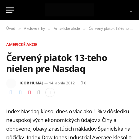
Úvod
Akciové trhy
Americké akcie
Červený piatok 13-teho nielen pre Nasdaq
»
»
»
AMERICKÉ AKCIE
Červený piatok 13-teho
nielen pre Nasdaq
IGOR HUMAJ
14. apríla 2012
0
Index Nasdaq klesol dnes o viac ako 1 % v dôsledku
neuspokojivých ekonomických údajov z Číny a
obnovenej obavy z rastúcich nákladov Španielska na
pôžičky. Index Dow Jones Industrial Average klesol o