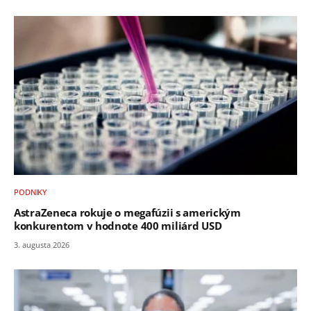
PODNIKY
AstraZeneca rokuje o megafúzii s americkým
konkurentom v hodnote 400 miliárd USD
3. augusta 2026