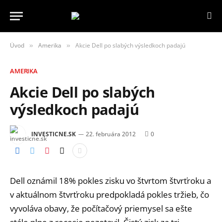
Úvod
Amerika
Akcie Dell po slabých výsledkoch padajú
»
»
AMERIKA
Akcie Dell po slabých
výsledkoch padajú
INVESTICNE.SK
22. februára 2012
0
Dell oznámil 18% pokles zisku vo štvrtom štvrťroku a
v aktuálnom štvrťroku predpokladá pokles tržieb, čo
vyvoláva obavy, že počítačový priemysel sa ešte