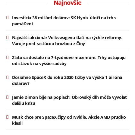
Najnovšie
Investícia 38 miliárd dolárov: SK Hynix útočí na trh s
pamäťami
Najväčší akcionár Volkswagenu tlačí na rýchle reformy.
Varuje pred rastúcou hrozbou z Číny
Zlato sa dostalo na 7-týždňové maximum. Trhy ustupujú
od stávok na vyššie sadzby
Dosiahne SpaceX do roku 2030 tržby vo výške 1 bilióna
dolárov?
Jamie Dimon bije na poplach: Obrovský dlh môže vyvolať
ďalšiu krízu
Musk chce pre SpaceX čipy od Nvidie. Akcie AMD prudko
klesli