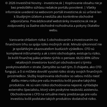
© 2026 Investičné Noviny - investicne.sk | Kopírovanie obsahu nie je
bez predošlého súhlasu redakcie portálu povolené. | Všetky
informácie uvedené na webovom portáli investicne.sk sú určené len
k študijným účelom a neslúžia ako konkrétne obchodné
odporúčania. Prevádzkovateľ webstránky investicne.sk nie je
zodpovedný za žiadne obchodné rozhodnutia a pokyny čitateľov
webu.
Varovanie ohľadom rizika: S obchodovaním a investovaním na
finančnom trhu sa spája riziko možných strát. Minulá výkonnosť nie
je spoľahlivým ukazovateľom budúcich výsledkov. CFD sú
komplexné inštrumenty a ak s nimi obchodujete, existuje tu riziko,
že kvôli finančnej páke prídete rýchlo o peniaze. 66,02-89% účtov
retailových investorov končí pri obchodovaní s týmto
poskytovateľom v strate. Zamyslite sa nad tým, či chápete, ako CFD
fungujú, a či si môžete dovoliť vysoké riziko straty svojich finančných
prostriedkov. Služby kopírovania obchodov so sebou môžu niesť
ďalšiu mieru rizika pre vašu investíciu kvôli povahe takýchto
produktov. Ak sú vám riziká obchodovania nejasné, vyhľadajte
externého špecialistu, ktorý vám poskytne nezávislú asistenciu.
Obchodovanie s CFD na virtuálne meny predstavuje pre vašu
investíciu kvôli podstate takých produktov dodatočné riziko.