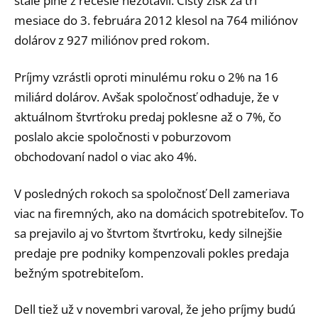
stále plne z recesie nezotavil. Čistý zisk za tri
mesiace do 3. februára 2012 klesol na 764 miliónov
dolárov z 927 miliónov pred rokom.
Príjmy vzrástli oproti minulému roku o 2% na 16
miliárd dolárov. Avšak spoločnosť odhaduje, že v
aktuálnom štvrťroku predaj poklesne až o 7%, čo
poslalo akcie spoločnosti v poburzovom
obchodovaní nadol o viac ako 4%.
V posledných rokoch sa spoločnosť Dell zameriava
viac na firemných, ako na domácich spotrebiteľov. To
sa prejavilo aj vo štvrtom štvrťroku, kedy silnejšie
predaje pre podniky kompenzovali pokles predaja
bežným spotrebiteľom.
Dell tiež už v novembri varoval, že jeho príjmy budú