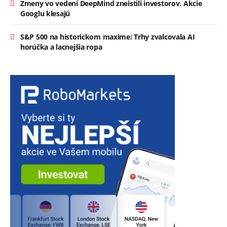
Zmeny vo vedení DeepMind zneistili investorov. Akcie
Googlu klesajú
S&P 500 na historickom maxime: Trhy zvalcovala AI
horúčka a lacnejšia ropa