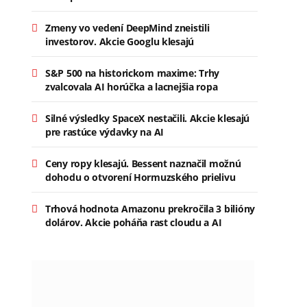
Zmeny vo vedení DeepMind zneistili
investorov. Akcie Googlu klesajú
S&P 500 na historickom maxime: Trhy
zvalcovala AI horúčka a lacnejšia ropa
Silné výsledky SpaceX nestačili. Akcie klesajú
pre rastúce výdavky na AI
Ceny ropy klesajú. Bessent naznačil možnú
dohodu o otvorení Hormuzského prielivu
Trhová hodnota Amazonu prekročila 3 bilióny
dolárov. Akcie poháňa rast cloudu a AI