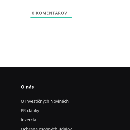
0
KOMENTÁROV
O nás
O Investičných Novinách
PR články
Inzercia
Ochrana osobných údajov