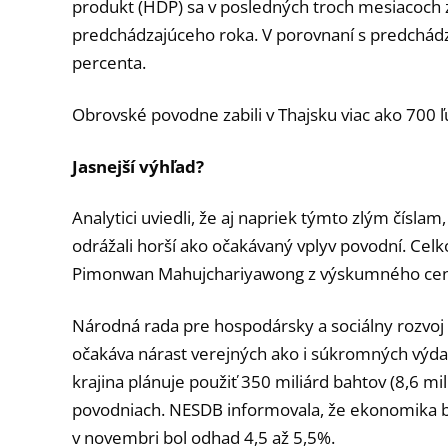
produkt (HDP) sa v posledných troch mesiacoch 
predchádzajúceho roka. V porovnaní s predchád
percenta.
Obrovské povodne zabili v Thajsku viac ako 700 ľud
Jasnejší výhľad?
Analytici uviedli, že aj napriek týmto zlým číslam
odrážali horší ako očakávaný vplyv povodní. Celko
Pimonwan Mahujchariyawong z výskumného cent
Národná rada pre hospodársky a sociálny rozvoj 
očakáva nárast verejných ako i súkromných výda
krajina plánuje použiť 350 miliárd bahtov (8,6 mil
povodniach. NESDB informovala, že ekonomika bu
v novembri bol odhad 4,5 až 5,5%.