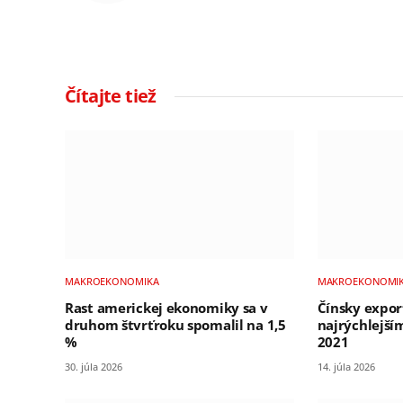
Čítajte tiež
MAKROEKONOMIKA
MAKROEKONOMI
Rast americkej ekonomiky sa v
Čínsky export
druhom štvrťroku spomalil na 1,5
najrýchlejš
%
2021
30. júla 2026
14. júla 2026