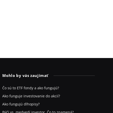
Mohlo by vás zaujímať
Čo sú to ETF fondy a ako fungujú?
Ako funguje investovanie do akcií?
Ako fungujú dlhopisy?
Býčí vs. medvedí investor. Čo to znamená?