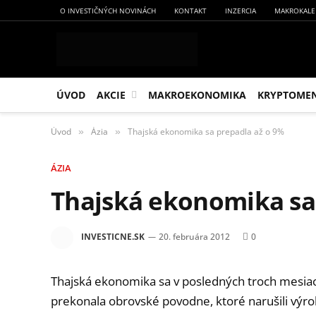
O INVESTIČNÝCH NOVINÁCH
KONTAKT
INZERCIA
MAKROKALE
ÚVOD
AKCIE
MAKROEKONOMIKA
KRYPTOME
Úvod
Ázia
Thajská ekonomika sa prepadla až o 9%
»
»
ÁZIA
Thajská ekonomika sa
INVESTICNE.SK
20. februára 2012
0
Thajská ekonomika sa v posledných troch mesia
prekonala obrovské povodne, ktoré narušili výro