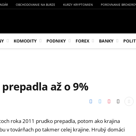
NDÁR
OBCHODOVANIE NA BURZE
KURZY KRYPTOMIEN
POROVNANIE BROKERO
NY
KOMODITY
PODNIKY
FOREX
BANKY
POLIT
 prepadla až o 9%
coch roka 2011 prudko prepadla, potom ako krajina
bu v továrňach po takmer celej krajine. Hrubý domáci