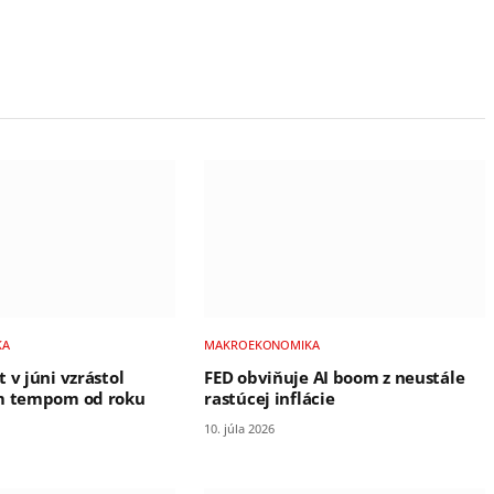
KA
MAKROEKONOMIKA
 v júni vzrástol
FED obviňuje AI boom z neustále
ím tempom od roku
rastúcej inflácie
10. júla 2026