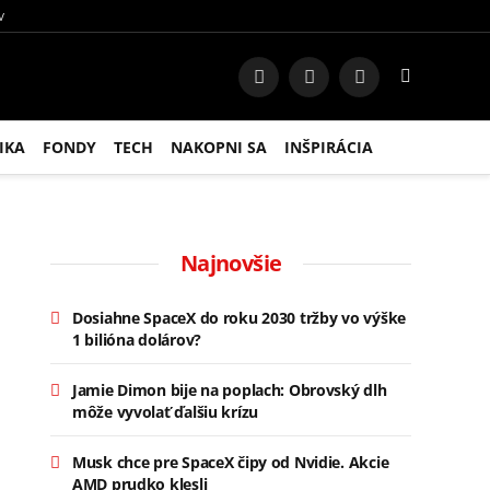
V
Facebook
Instagram
RSS
IKA
FONDY
TECH
NAKOPNI SA
INŠPIRÁCIA
Najnovšie
Dosiahne SpaceX do roku 2030 tržby vo výške
1 bilióna dolárov?
Jamie Dimon bije na poplach: Obrovský dlh
môže vyvolať ďalšiu krízu
Musk chce pre SpaceX čipy od Nvidie. Akcie
AMD prudko klesli