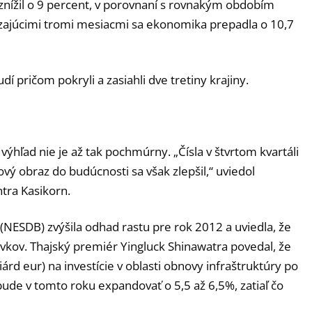
znížil o 9 percent, v porovnaní s rovnakým obdobím
zajúcimi tromi mesiacmi sa ekonomika prepadla o 10,7
í pričom pokryli a zasiahli dve tretiny krajiny.
, výhľad nie je až tak pochmúrny. „Čísla v štvrtom kvartáli
vý obraz do budúcnosti sa však zlepšil,“ uviedol
ra Kasikorn.
(NESDB) zvýšila odhad rastu pre rok 2012 a uviedla, že
vkov. Thajský premiér Yingluck Shinawatra povedal, že
iárd eur) na investície v oblasti obnovy infraštruktúry po
de v tomto roku expandovať o 5,5 až 6,5%, zatiaľ čo