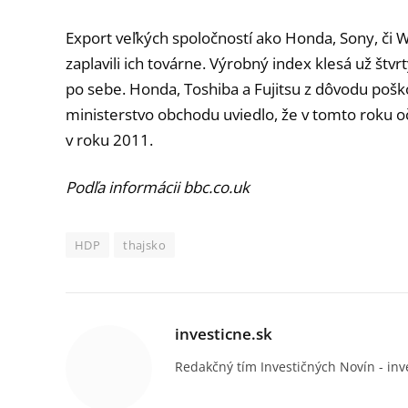
Export veľkých spoločností ako Honda, Sony, či 
zaplavili ich továrne. Výrobný index klesá už štv
po sebe. Honda, Toshiba a Fujitsu z dôvodu poško
ministerstvo obchodu uviedlo, že v tomto roku 
v roku 2011.
Podľa informácii bbc.co.uk
HDP
thajsko
investicne.sk
Redakčný tím Investičných Novín - inv