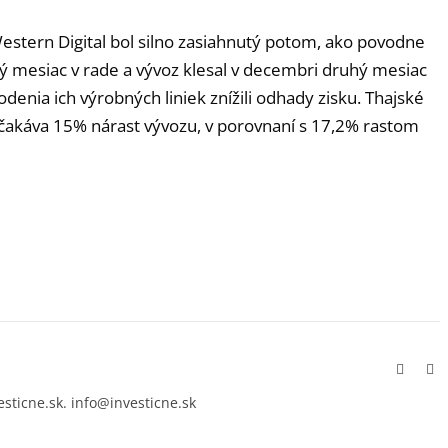
Western Digital bol silno zasiahnutý potom, ako povodne
rtý mesiac v rade a vývoz klesal v decembri druhý mesiac
denia ich výrobných liniek znížili odhady zisku. Thajské
očakáva 15% nárast vývozu, v porovnaní s 17,2% rastom
Facebo
In
esticne.sk. info@investicne.sk