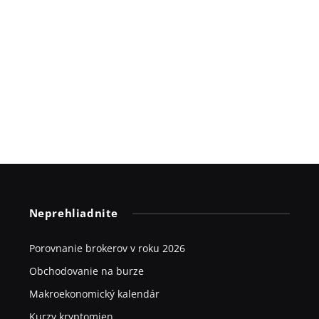
Neprehliadnite
Porovnanie brokerov v roku 2026
Obchodovanie na burze
Makroekonomický kalendár
Kurzy kryptomien