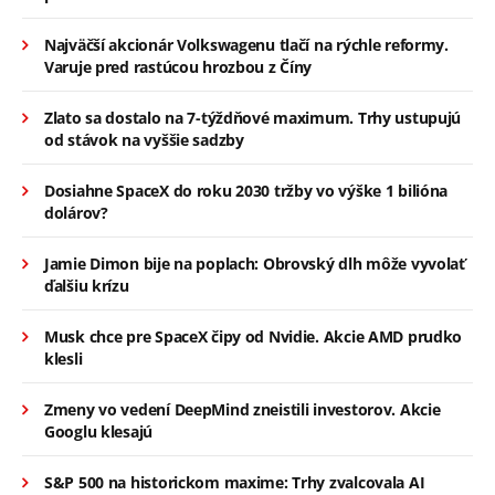
Najväčší akcionár Volkswagenu tlačí na rýchle reformy.
Varuje pred rastúcou hrozbou z Číny
Zlato sa dostalo na 7-týždňové maximum. Trhy ustupujú
od stávok na vyššie sadzby
Dosiahne SpaceX do roku 2030 tržby vo výške 1 bilióna
dolárov?
Jamie Dimon bije na poplach: Obrovský dlh môže vyvolať
ďalšiu krízu
Musk chce pre SpaceX čipy od Nvidie. Akcie AMD prudko
klesli
Zmeny vo vedení DeepMind zneistili investorov. Akcie
Googlu klesajú
S&P 500 na historickom maxime: Trhy zvalcovala AI