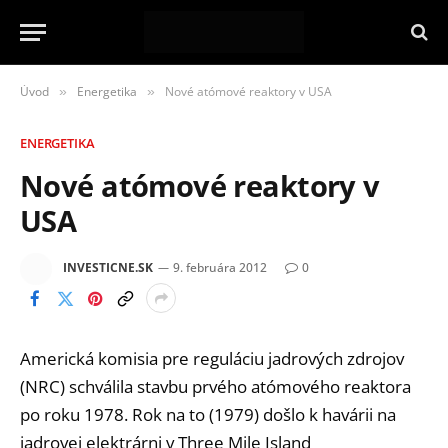
Úvod
Energetika
Nové atómové reaktory v USA
»
»
ENERGETIKA
Nové atómové reaktory v
USA
INVESTICNE.SK
9. februára 2012
0
Americká komisia pre reguláciu jadrových zdrojov
(NRC) schválila stavbu prvého atómového reaktora
po roku 1978. Rok na to (1979) došlo k havárii na
jadrovej elektrárni v Three Mile Island