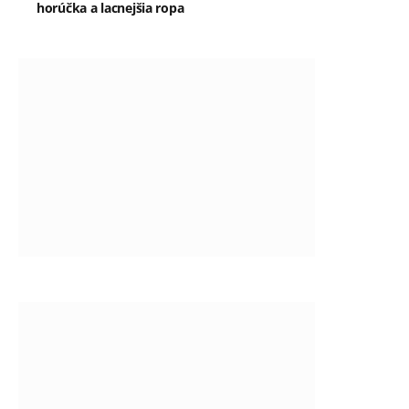
horúčka a lacnejšia ropa