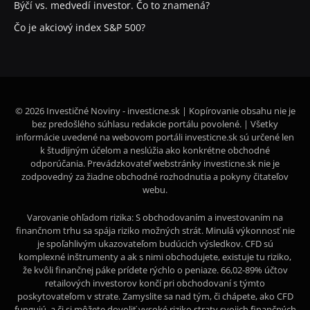
Býčí vs. medvedí investor. Čo to znamená?
Čo je akciový index S&P 500?
© 2026 Investičné Noviny - investicne.sk | Kopírovanie obsahu nie je
bez predošlého súhlasu redakcie portálu povolené. | Všetky
informácie uvedené na webovom portáli investicne.sk sú určené len
k študijným účelom a neslúžia ako konkrétne obchodné
odporúčania. Prevádzkovateľ webstránky investicne.sk nie je
zodpovedný za žiadne obchodné rozhodnutia a pokyny čitateľov
webu.
Varovanie ohľadom rizika: S obchodovaním a investovaním na
finančnom trhu sa spája riziko možných strát. Minulá výkonnosť nie
je spoľahlivým ukazovateľom budúcich výsledkov. CFD sú
komplexné inštrumenty a ak s nimi obchodujete, existuje tu riziko,
že kvôli finančnej páke prídete rýchlo o peniaze. 66,02-89% účtov
retailových investorov končí pri obchodovaní s týmto
poskytovateľom v strate. Zamyslite sa nad tým, či chápete, ako CFD
fungujú, a či si môžete dovoliť vysoké riziko straty svojich finančných