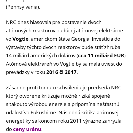
(Pennsylvania).
NRC dnes hlasovala pre postavenie dvoch
atómových reaktorov budúcej atómovej elektrárne
vo
Vogtle
, americkom štáte Georgia. Investícia do
výstavby týchto dvoch reaktorov bude stáť zhruba
14 miliárd amerických dolárov (
cca 11 miliárd EUR
).
Atómová elektráreň vo Vogtle by sa mala uviesť do
prevádzky v roku
2016 či 2017
.
Zásadne proti tomuto schváleniu je predseda NRC,
ktorý otvorene kritizuje možné riziká spojené
s takouto výrobou energie a pripomína nešťastnú
udalosť vo Fukushime. Následná kritika atómovej
energetiky sa koncom roku 2011 výrazne zahryzla
do
ceny uránu
.