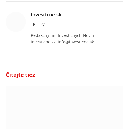
investicne.sk
Facebook
Instagram
Redakčný tím Investičných Novín -
investicne.sk. info@investicne.sk
Čítajte tiež