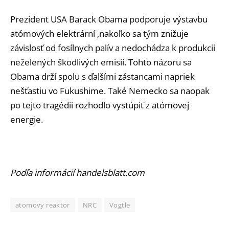
Prezident USA Barack Obama podporuje výstavbu
atómových elektrární ,nakoľko sa tým znižuje
závislosť od fosílnych palív a nedochádza k produkcii
neželených škodlivých emisií. Tohto názoru sa
Obama drží spolu s ďalšími zástancami napriek
nešťastiu vo Fukushime. Také Nemecko sa naopak
po tejto tragédii rozhodlo vystúpiť z atómovej
energie.
Podľa informácií handelsblatt.com
atomovy reaktor
NRC
Vogtle