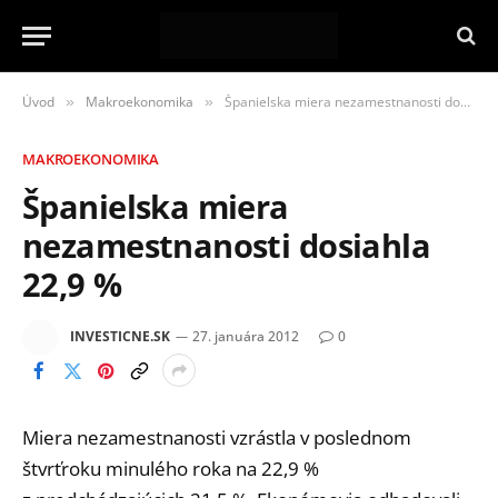
Úvod
Makroekonomika
Španielska miera nezamestnanosti dosiahla 22,9 %
»
»
MAKROEKONOMIKA
Španielska miera
nezamestnanosti dosiahla
22,9 %
INVESTICNE.SK
27. januára 2012
0
Miera nezamestnanosti vzrástla v poslednom
štvrťroku minulého roka na 22,9 %