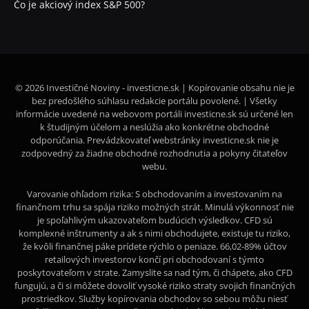
Čo je akciový index S&P 500?
© 2026 Investičné Noviny - investicne.sk | Kopírovanie obsahu nie je
bez predošlého súhlasu redakcie portálu povolené. | Všetky
informácie uvedené na webovom portáli investicne.sk sú určené len
k študijným účelom a neslúžia ako konkrétne obchodné
odporúčania. Prevádzkovateľ webstránky investicne.sk nie je
zodpovedný za žiadne obchodné rozhodnutia a pokyny čitateľov
webu.
Varovanie ohľadom rizika: S obchodovaním a investovaním na
finančnom trhu sa spája riziko možných strát. Minulá výkonnosť nie
je spoľahlivým ukazovateľom budúcich výsledkov. CFD sú
komplexné inštrumenty a ak s nimi obchodujete, existuje tu riziko,
že kvôli finančnej páke prídete rýchlo o peniaze. 66,02-89% účtov
retailových investorov končí pri obchodovaní s týmto
poskytovateľom v strate. Zamyslite sa nad tým, či chápete, ako CFD
fungujú, a či si môžete dovoliť vysoké riziko straty svojich finančných
prostriedkov. Služby kopírovania obchodov so sebou môžu niesť