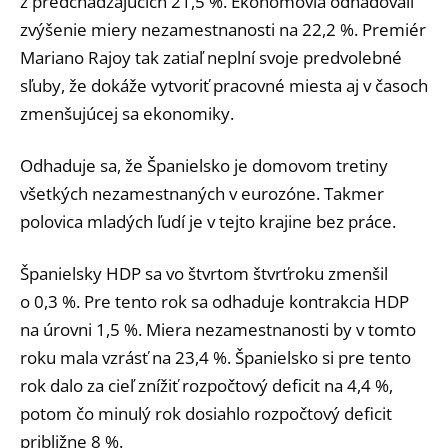
z predchádzajúcich 21,5 %. Ekonómovia odhadovali
zvýšenie miery nezamestnanosti na 22,2 %. Premiér
Mariano Rajoy tak zatiaľ neplní svoje predvolebné
sľuby, že dokáže vytvoriť pracovné miesta aj v časoch
zmenšujúcej sa ekonomiky.
Odhaduje sa, že Španielsko je domovom tretiny
všetkých nezamestnaných v eurozóne. Takmer
polovica mladých ľudí je v tejto krajine bez práce.
Španielsky HDP sa vo štvrtom štvrťroku zmenšil
o 0,3 %. Pre tento rok sa odhaduje kontrakcia HDP
na úrovni 1,5 %. Miera nezamestnanosti by v tomto
roku mala vzrásť na 23,4 %. Španielsko si pre tento
rok dalo za cieľ znížiť rozpočtový deficit na 4,4 %,
potom čo minulý rok dosiahlo rozpočtový deficit
približne 8 %.