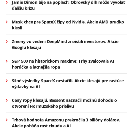
Jamie Dimon bije na poplach: Obrovský dlh môže vyvolať
ďalšiu krízu
Musk chce pre SpaceX čipy od Nvidie. Akcie AMD prudko
klesli
Zmeny vo vedení DeepMind zneistili investorov. Akcie
Googlu klesajú
S&P 500 na historickom maxime: Trhy zvalcovala AI
horúčka a lacnejšia ropa
Silné výsledky SpaceX nestačili. Akcie klesajú pre rastúce
výdavky na AI
Ceny ropy klesajú. Bessent naznačil možnú dohodu o
otvorení Hormuzského prielivu
Trhová hodnota Amazonu prekročila 3 bilióny dolárov.
Akcie poháňa rast cloudu a AI