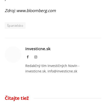
Zdroj: www.bloomberg.com
Španielsko
investicne.sk
Facebook
Instagram
Redakčný tím Investičných Novín -
investicne.sk. info@investicne.sk
Čítajte tiež