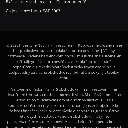
Býčí vs. medvedí investor. Čo to znamená?
Čo je akciový index S&P 500?
© 2026 Investičné Noviny - investicne.sk | Kopírovanie obsahu nie je
bez predošlého súhlasu redakcie portálu povolené. | Všetky
informácie uvedené na webovom portáli investicne.sk sú určené len
k študijným účelom a neslúžia ako konkrétne obchodné
odporúčania. Prevádzkovateľ webstránky investicne.sk nie je
zodpovedný za žiadne obchodné rozhodnutia a pokyny čitateľov
webu.
Varovanie ohľadom rizika: S obchodovaním a investovaním na
finančnom trhu sa spája riziko možných strát. Minulá výkonnosť nie
je spoľahlivým ukazovateľom budúcich výsledkov. CFD sú
komplexné inštrumenty a ak s nimi obchodujete, existuje tu riziko,
že kvôli finančnej páke prídete rýchlo o peniaze. 66,02-89% účtov
retailových investorov končí pri obchodovaní s týmto
poskytovateľom v strate. Zamyslite sa nad tým, či chápete, ako CFD
fungujú, a či si môžete dovoliť vysoké riziko straty svojich finančných