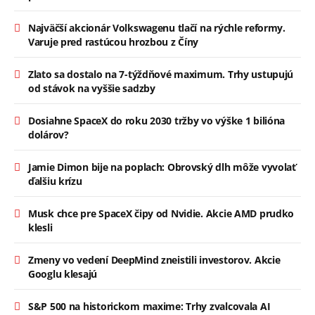
Najväčší akcionár Volkswagenu tlačí na rýchle reformy.
Varuje pred rastúcou hrozbou z Číny
Zlato sa dostalo na 7-týždňové maximum. Trhy ustupujú
od stávok na vyššie sadzby
Dosiahne SpaceX do roku 2030 tržby vo výške 1 bilióna
dolárov?
Jamie Dimon bije na poplach: Obrovský dlh môže vyvolať
ďalšiu krízu
Musk chce pre SpaceX čipy od Nvidie. Akcie AMD prudko
klesli
Zmeny vo vedení DeepMind zneistili investorov. Akcie
Googlu klesajú
S&P 500 na historickom maxime: Trhy zvalcovala AI