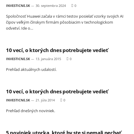
INVESTICNE.SK
30. septembra 2024
0
Spoločnosť Huawei začala v rámci testov posielať vzorky svojich AI
čipov veľkým čínskym firmám pôsobiacim v technologickom
odvetví. Ide o…
10 vecí, o ktorých dnes potrebujete vedieť
INVESTICNE.SK
13. januára 2015
0
Prehľad aktuálnych udalostí.
10 vecí, o ktorých dnes potrebujete vedieť
INVESTICNE.SK
21. júla 2014
0
Prehľad dnešných noviniek.
5 noviniek utorka, ktoré by ste si nemali nechať