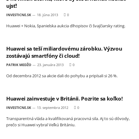
ujsť!
INVESTICNE.SK
18. júna 2013
0
Huawei + Nokia, španielska aukcia dlhopisov či švajčiarsky rating.
Huawei sa teší miliardovému zárobku. Výzvou
zostávajú smartfóny či cloud!
PATRIK MEDŽO
23. januára 2013
0
Od decembra 2012 sa akcie dali do pohybu a pripísali si 26 %.
Huawei zainvestuje v Británii. Pozrite sa koľko!
INVESTICNE.SK
13. septembra 2012
0
Transparentná vláda a kvalifikovaná pracovná sila. Aj to sú dôvody,
prečo si Huawei vybral Veľkú Britániu.