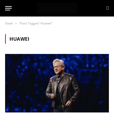
Úvod
Posts Tagged "Huawei"
»
HUAWEI