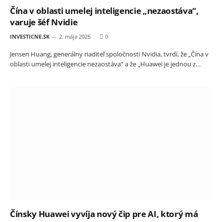
Čína v oblasti umelej inteligencie „nezaostáva“,
varuje šéf Nvidie
INVESTICNE.SK
2. mája 2025
0
Jensen Huang, generálny riaditeľ spoločnosti Nvidia, tvrdí, že „Čína v
oblasti umelej inteligencie nezaostáva“ a že „Huawei je jednou z…
Čínsky Huawei vyvíja nový čip pre AI, ktorý má