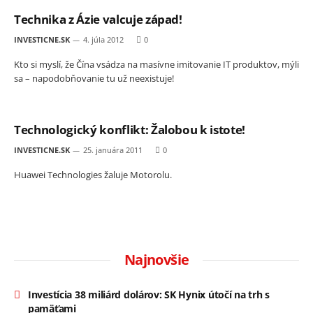
Technika z Ázie valcuje západ!
INVESTICNE.SK
4. júla 2012
0
Kto si myslí, že Čína vsádza na masívne imitovanie IT produktov, mýli
sa – napodobňovanie tu už neexistuje!
Technologický konflikt: Žalobou k istote!
INVESTICNE.SK
25. januára 2011
0
Huawei Technologies žaluje Motorolu.
Najnovšie
Investícia 38 miliárd dolárov: SK Hynix útočí na trh s
pamäťami