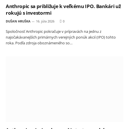
Anthropic sa približuje k veľkému IPO. Bankári už
rokujú s investormi
DUŠAN HRUŠKA
16. júla 2026
0
Spoločnosť Anthropic pokračuje v prípravách na jednu z
najočakávanejších primárnych verejných ponúk akcií (IPO) tohto
roka. Podľa zdroja oboznámeného so…