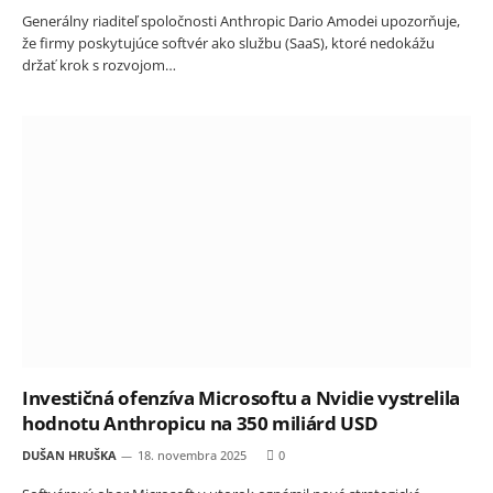
Generálny riaditeľ spoločnosti Anthropic Dario Amodei upozorňuje,
že firmy poskytujúce softvér ako službu (SaaS), ktoré nedokážu
držať krok s rozvojom…
Investičná ofenzíva Microsoftu a Nvidie vystrelila
hodnotu Anthropicu na 350 miliárd USD
DUŠAN HRUŠKA
18. novembra 2025
0