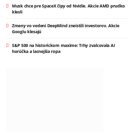
Musk chce pre SpaceX čipy od Nvidie. Akcie AMD prudko
klesli
Zmeny vo vedení DeepMind zneistili investorov. Akcie
Googlu klesajú
S&P 500 na historickom maxime: Trhy zvalcovala AI
horúčka a lacnejšia ropa