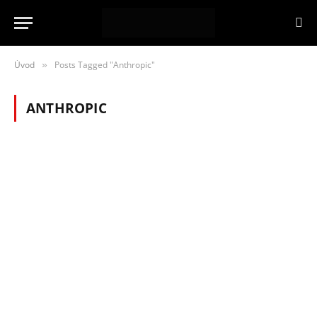
Úvod
Posts Tagged "Anthropic"
»
ANTHROPIC