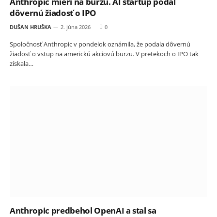
Anthropic mieri na burzu. AI startup podal
dôvernú žiadosť o IPO
DUŠAN HRUŠKA
2. júna 2026
0
Spoločnosť Anthropic v pondelok oznámila, že podala dôvernú
žiadosť o vstup na americkú akciovú burzu. V pretekoch o IPO tak
získala…
Anthropic predbehol OpenAI a stal sa