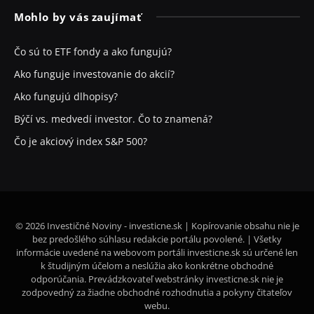
Mohlo by vás zaujímať
Čo sú to ETF fondy a ako fungujú?
Ako funguje investovanie do akcií?
Ako fungujú dlhopisy?
Býčí vs. medvedí investor. Čo to znamená?
Čo je akciový index S&P 500?
© 2026 Investičné Noviny - investicne.sk | Kopírovanie obsahu nie je
bez predošlého súhlasu redakcie portálu povolené. | Všetky
informácie uvedené na webovom portáli investicne.sk sú určené len
k študijným účelom a neslúžia ako konkrétne obchodné
odporúčania. Prevádzkovateľ webstránky investicne.sk nie je
zodpovedný za žiadne obchodné rozhodnutia a pokyny čitateľov
webu.