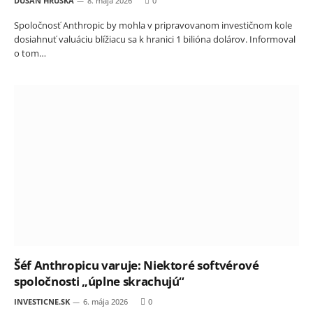
DUŠAN HRUŠKA
8. mája 2026
0
Spoločnosť Anthropic by mohla v pripravovanom investičnom kole
dosiahnuť valuáciu blížiacu sa k hranici 1 bilióna dolárov. Informoval
o tom…
Šéf Anthropicu varuje: Niektoré softvérové
spoločnosti „úplne skrachujú“
INVESTICNE.SK
6. mája 2026
0