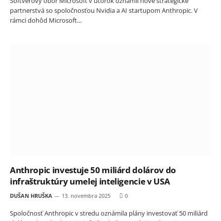
Softvérový obor Microsoft v utorok oznámil nové strategické
partnerstvá so spoločnosťou Nvidia a AI startupom Anthropic. V
rámci dohôd Microsoft…
Anthropic investuje 50 miliárd dolárov do
infraštruktúry umelej inteligencie v USA
DUŠAN HRUŠKA
13. novembra 2025
0
Spoločnosť Anthropic v stredu oznámila plány investovať 50 miliárd