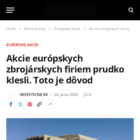
Úvod
Akciové trhy
Európske akcie
Akcie európskych zbrojárskych firiem prudko klesli. Toto je dôvod
»
»
»
EURÓPSKE AKCIE
Akcie európskych
zbrojárskych firiem prudko
klesli. Toto je dôvod
INVESTICNE.SK
24. júna 2026
0