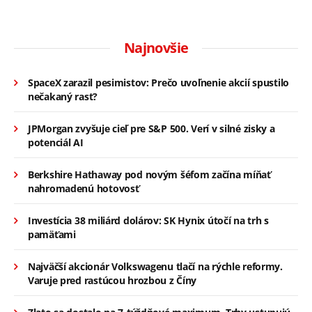
Najnovšie
SpaceX zarazil pesimistov: Prečo uvoľnenie akcií spustilo
nečakaný rast?
JPMorgan zvyšuje cieľ pre S&P 500. Verí v silné zisky a
potenciál AI
Berkshire Hathaway pod novým šéfom začína míňať
nahromadenú hotovosť
Investícia 38 miliárd dolárov: SK Hynix útočí na trh s
pamäťami
Najväčší akcionár Volkswagenu tlačí na rýchle reformy.
Varuje pred rastúcou hrozbou z Číny