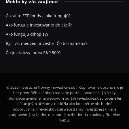
Mohlo by vás zaujímať
Čo sú to ETF fondy a ako fungujú?
Ako funguje investovanie do akcií?
Ako fungujú dlhopisy?
Býčí vs. medvedí investor. Čo to znamená?
Čo je akciový index S&P 500?
© 2026 Investičné Noviny - investicne.sk | Kopírovanie obsahu nie je
bez predošlého súhlasu redakcie portálu povolené. | Všetky
informácie uvedené na webovom portáli investicne.sk sú určené len
k študijným účelom a neslúžia ako konkrétne obchodné
odporúčania. Prevádzkovateľ webstránky investicne.sk nie je
zodpovedný za žiadne obchodné rozhodnutia a pokyny čitateľov
webu.