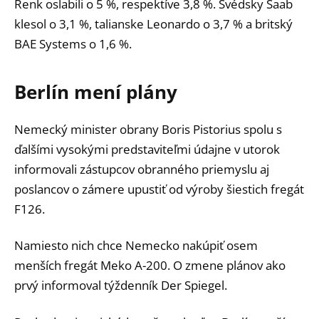
Renk oslabili o 5 %, respektíve 3,8 %. Švédsky Saab
klesol o 3,1 %, talianske Leonardo o 3,7 % a britský
BAE Systems o 1,6 %.
Berlín mení plány
Nemecký minister obrany Boris Pistorius spolu s
ďalšími vysokými predstaviteľmi údajne v utorok
informovali zástupcov obranného priemyslu aj
poslancov o zámere upustiť od výroby šiestich fregát
F126.
Namiesto nich chce Nemecko nakúpiť osem
menších fregát Meko A-200. O zmene plánov ako
prvý informoval týždenník Der Spiegel.