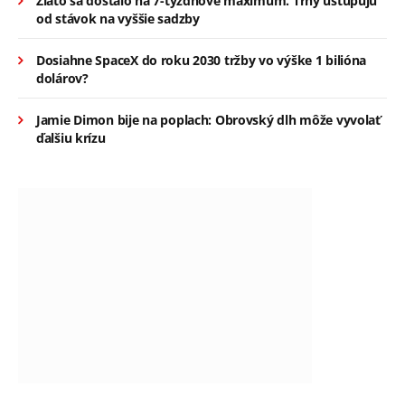
Zlato sa dostalo na 7-týždňové maximum. Trhy ustupujú
od stávok na vyššie sadzby
Dosiahne SpaceX do roku 2030 tržby vo výške 1 bilióna
dolárov?
Jamie Dimon bije na poplach: Obrovský dlh môže vyvolať
ďalšiu krízu