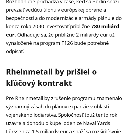
Rozhodnutie prichádza v čase, keď sa Berlín snaží
prevziať vedúcu úlohu v európskej obrane a
bezpečnosti a do modernizácie armády plánuje do
konca roka 2030 investovať približne
780 miliárd
eur.
Odhaduje sa, že približne 2 miliardy eur už
vynaložené na program F126 bude potrebné
odpísať.
Rheinmetall by prišiel o
kľúčový kontrakt
Pre Rheinmetall by zrušenie programu znamenalo
významný zásah do plánov expanzie v oblasti
vojenského lodiarstva. Spoločnosť totiž tento rok
uzavrela dohodu o kúpe lodenice Naval Yards
Lürssen za 1,5 miliardy eur a snaží sa rozšíriť svoje