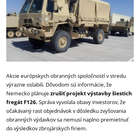
Akcie európskych obranných spoločností v stredu
výrazne oslabili. Dôvodom sú informácie, že
Nemecko plánuje
zrušiť projekt výstavby šiestich
fregát F126.
Správa vyvolala obavy investorov, že
očakávaný rast objednávok v dôsledku zvyšovania
obranných výdavkov sa nemusí naplno premietnuť
do výsledkov zbrojárskych firiem.