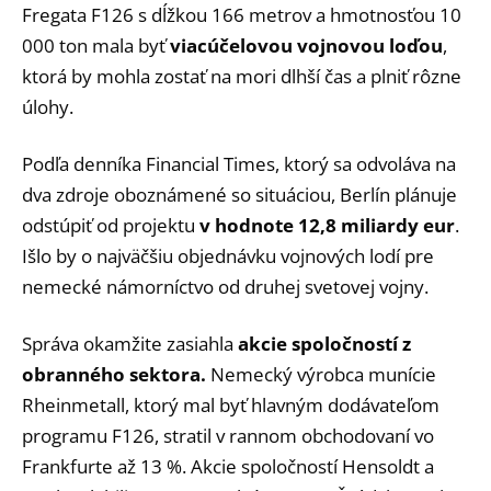
Fregata F126 s dĺžkou 166 metrov a hmotnosťou 10
000 ton mala byť
viacúčelovou vojnovou loďou
,
ktorá by mohla zostať na mori dlhší čas a plniť rôzne
úlohy.
Podľa denníka Financial Times, ktorý sa odvoláva na
dva zdroje oboznámené so situáciou, Berlín plánuje
odstúpiť od projektu
v hodnote 12,8 miliardy eur
.
Išlo by o najväčšiu objednávku vojnových lodí pre
nemecké námorníctvo od druhej svetovej vojny.
Správa okamžite zasiahla
akcie spoločností z
obranného sektora.
Nemecký výrobca munície
Rheinmetall, ktorý mal byť hlavným dodávateľom
programu F126, stratil v rannom obchodovaní vo
Frankfurte až 13 %. Akcie spoločností Hensoldt a