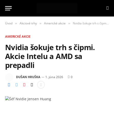
Úvod
Akciové trhy
Americké akcie
Nvidia šokuje trh s čipmi. Akcie Intelu a AMD sa prepadli
»
»
»
AMERICKÉ AKCIE
Nvidia šokuje trh s čipmi.
Akcie Intelu a AMD sa
prepadli
DUŠAN HRUŠKA
1. júna 2026
0