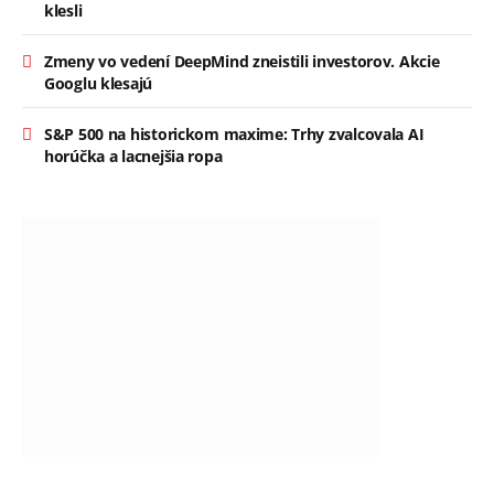
klesli
Zmeny vo vedení DeepMind zneistili investorov. Akcie
Googlu klesajú
S&P 500 na historickom maxime: Trhy zvalcovala AI
horúčka a lacnejšia ropa