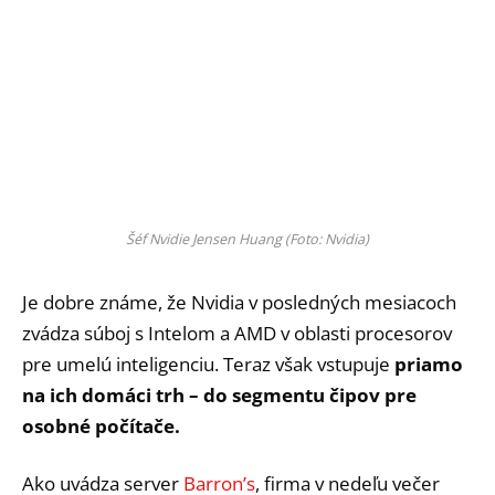
Šéf Nvidie Jensen Huang (Foto: Nvidia)
Je dobre známe, že Nvidia v posledných mesiacoch
zvádza súboj s Intelom a AMD v oblasti procesorov
pre umelú inteligenciu. Teraz však vstupuje
priamo
na ich domáci trh – do segmentu čipov pre
osobné počítače.
Ako uvádza server
Barron’s
, firma v nedeľu večer