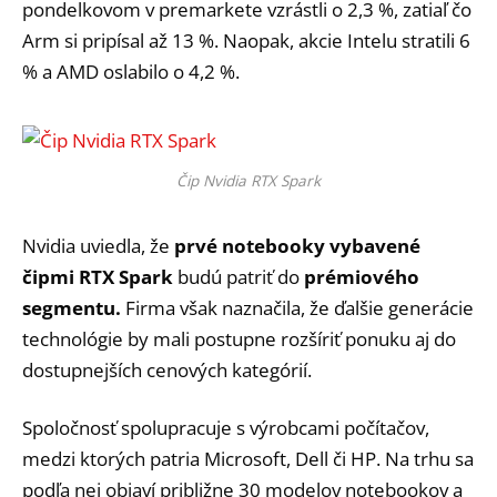
pondelkovom v premarkete vzrástli o 2,3 %, zatiaľ čo
Arm si pripísal až 13 %. Naopak, akcie Intelu stratili 6
% a AMD oslabilo o 4,2 %.
Čip Nvidia RTX Spark
Nvidia uviedla, že
prvé notebooky vybavené
čipmi RTX Spark
budú patriť do
prémiového
segmentu.
Firma však naznačila, že ďalšie generácie
technológie by mali postupne rozšíriť ponuku aj do
dostupnejších cenových kategórií.
Spoločnosť spolupracuje s výrobcami počítačov,
medzi ktorých patria Microsoft, Dell či HP. Na trhu sa
podľa nej objaví približne 30 modelov notebookov a