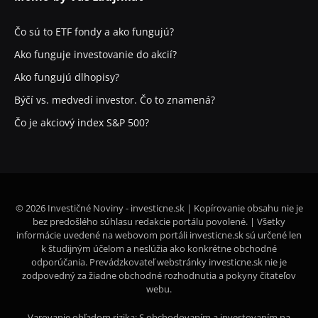
Čo sú to ETF fondy a ako fungujú?
Ako funguje investovanie do akcií?
Ako fungujú dlhopisy?
Býčí vs. medvedí investor. Čo to znamená?
Čo je akciový index S&P 500?
© 2026 Investičné Noviny - investicne.sk | Kopírovanie obsahu nie je
bez predošlého súhlasu redakcie portálu povolené. | Všetky
informácie uvedené na webovom portáli investicne.sk sú určené len
k študijným účelom a neslúžia ako konkrétne obchodné
odporúčania. Prevádzkovateľ webstránky investicne.sk nie je
zodpovedný za žiadne obchodné rozhodnutia a pokyny čitateľov
webu.
Varovanie ohľadom rizika: S obchodovaním a investovaním na