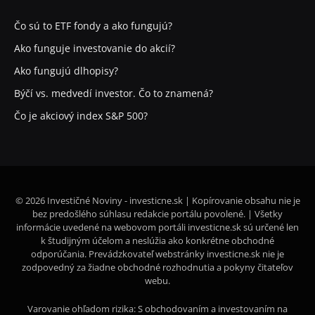
Čo sú to ETF fondy a ako fungujú?
Ako funguje investovanie do akcií?
Ako fungujú dlhopisy?
Býčí vs. medvedí investor. Čo to znamená?
Čo je akciový index S&P 500?
© 2026 Investičné Noviny - investicne.sk | Kopírovanie obsahu nie je
bez predošlého súhlasu redakcie portálu povolené. | Všetky
informácie uvedené na webovom portáli investicne.sk sú určené len
k študijným účelom a neslúžia ako konkrétne obchodné
odporúčania. Prevádzkovateľ webstránky investicne.sk nie je
zodpovedný za žiadne obchodné rozhodnutia a pokyny čitateľov
webu.
Varovanie ohľadom rizika: S obchodovaním a investovaním na