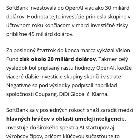
SoftBank investovala do OpenAI viac ako 30 miliárd
dolárov. Hodnota tejto investície priniesla skupine v
účtovnom roku končiacom v marci investičné zisky
približne 45 miliárd dolárov.
Za posledný štvrťrok do konca marca vykázal Vision
Fund
zisk okolo 20 miliárd dolárov
. Takmer celý
výsledok bol pripísaný rastu hodnoty OpenAI, keďže
viaceré ďalšie investície skupiny skončili v strate.
Negatívne sa pod výsledky podpísali napríklad
spoločnosti Coupang, DiDi Global či Klarna.
SoftBank sa v posledných rokoch snaží zaradiť medzi
hlavných hráčov v oblasti umelej inteligenci
e.
Investuje do širokého spektra AI startupov aj
výrobcov čipov, pričom kľúčovou súčasťou tejto