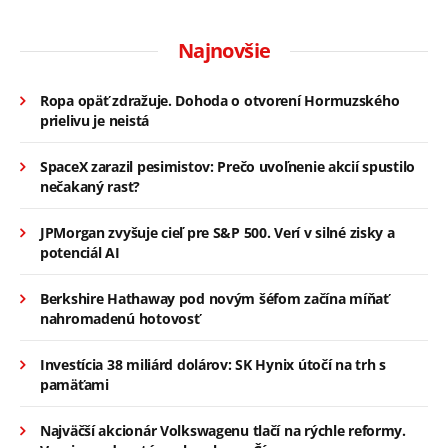
Najnovšie
Ropa opäť zdražuje. Dohoda o otvorení Hormuzského
prielivu je neistá
SpaceX zarazil pesimistov: Prečo uvoľnenie akcií spustilo
nečakaný rast?
JPMorgan zvyšuje cieľ pre S&P 500. Verí v silné zisky a
potenciál AI
Berkshire Hathaway pod novým šéfom začína míňať
nahromadenú hotovosť
Investícia 38 miliárd dolárov: SK Hynix útočí na trh s
pamäťami
Najväčší akcionár Volkswagenu tlačí na rýchle reformy.