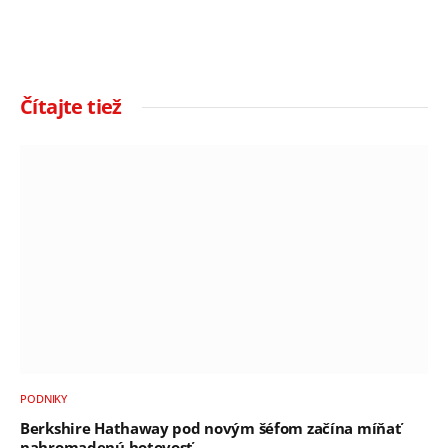
Čítajte tiež
PODNIKY
Berkshire Hathaway pod novým šéfom začína míňať
nahromadenú hotovosť