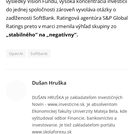
výsledky Vision Fundu, vysoká koncentrácia investícií
do jednej spoločnosti zároveň vyvoláva otázky o
zadlženosti SoftBank. Ratingová agentúra S&P Global
Ratings preto v marci zmenila výhľad skupiny zo
„stabilného“ na „negatívny“.
OpenAI
Softbank
Dušan Hruška
DUŠAN HRUŠKA je zakladateľom Investičných
Novín - www.investicne.sk. Je absolventom
Ekonomickej fakulty Univerzity Mateja Bela, kde
vyštudoval odbor Financie, bankovníctvo a
investovanie. Je tiež zakladateľom portálu
www.skolaforexu.sk