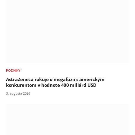
PODNIKY
AstraZeneca rokuje o megafúzii s americkým
konkurentom v hodnote 400 miliárd USD
3. augusta 2026