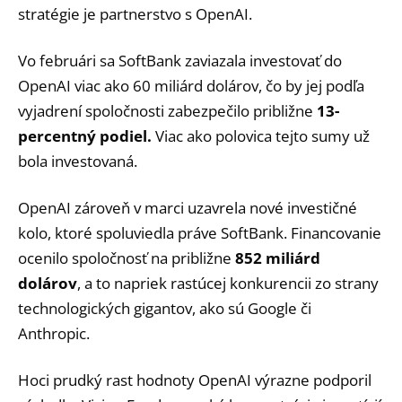
stratégie je partnerstvo s OpenAI.
Vo februári sa SoftBank zaviazala investovať do
OpenAI viac ako 60 miliárd dolárov, čo by jej podľa
vyjadrení spoločnosti zabezpečilo približne
13-
percentný podiel.
Viac ako polovica tejto sumy už
bola investovaná.
OpenAI zároveň v marci uzavrela nové investičné
kolo, ktoré spoluviedla práve SoftBank. Financovanie
ocenilo spoločnosť na približne
852 miliárd
dolárov
, a to napriek rastúcej konkurencii zo strany
technologických gigantov, ako sú Google či
Anthropic.
Hoci prudký rast hodnoty OpenAI výrazne podporil