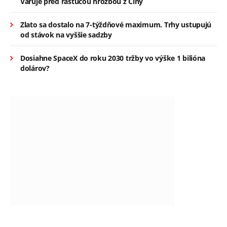
Varuje pred rastúcou hrozbou z Číny
Zlato sa dostalo na 7-týždňové maximum. Trhy ustupujú
od stávok na vyššie sadzby
Dosiahne SpaceX do roku 2030 tržby vo výške 1 bilióna
dolárov?