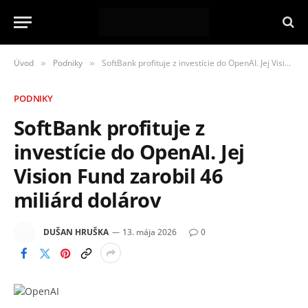
Úvod
Podniky
SoftBank profituje z investície do OpenAI. Jej Vision Fund zarobil 46 miliárd dolárov
»
»
PODNIKY
SoftBank profituje z
investície do OpenAI. Jej
Vision Fund zarobil 46
miliárd dolárov
DUŠAN HRUŠKA
13. mája 2026
0