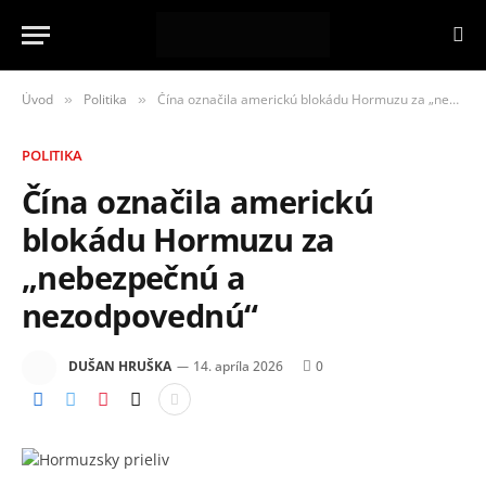
Úvod
Politika
Čína označila americkú blokádu Hormuzu za „nebezpečnú a nezodpovednú“
»
»
POLITIKA
Čína označila americkú
blokádu Hormuzu za
„nebezpečnú a
nezodpovednú“
DUŠAN HRUŠKA
14. apríla 2026
0