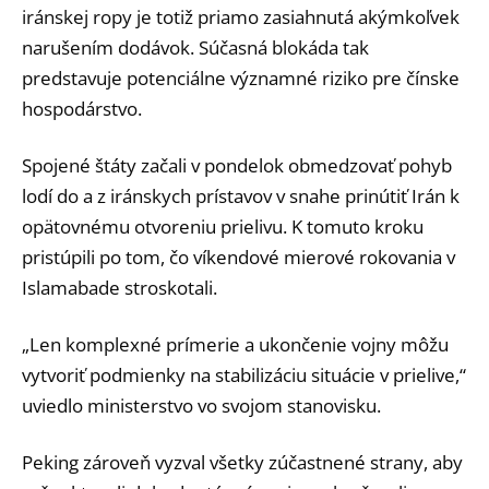
iránskej ropy je totiž priamo zasiahnutá akýmkoľvek
narušením dodávok. Súčasná blokáda tak
predstavuje potenciálne významné riziko pre čínske
hospodárstvo.
Spojené štáty začali v pondelok obmedzovať pohyb
lodí do a z iránskych prístavov v snahe prinútiť Irán k
opätovnému otvoreniu prielivu. K tomuto kroku
pristúpili po tom, čo víkendové mierové rokovania v
Islamabade stroskotali.
„Len komplexné prímerie a ukončenie vojny môžu
vytvoriť podmienky na stabilizáciu situácie v prielive,“
uviedlo ministerstvo vo svojom stanovisku.
Peking zároveň vyzval všetky zúčastnené strany, aby