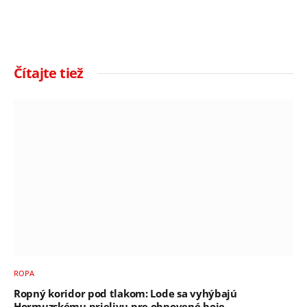
Čítajte tiež
ROPA
Ropný koridor pod tlakom: Lode sa vyhýbajú
Hormuzskému prielivu pre obnovené boje