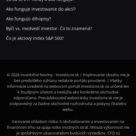
Ako funguje investovanie do akcií?
Ako fungujú dlhopisy?
Býčí vs. medvedí investor. Čo to znamená?
Čo je akciový index S&P 500?
© 2026 Investičné Noviny - investicne.sk | Kopírovanie obsahu nie je
bez predošlého súhlasu redakcie portálu povolené. | Všetky
informácie uvedené na webovom portáli investicne.sk sú určené len
k študijným účelom a neslúžia ako konkrétne obchodné
odporúčania. Prevádzkovateľ webstránky investicne.sk nie je
zodpovedný za žiadne obchodné rozhodnutia a pokyny čitateľov
webu.
Varovanie ohľadom rizika: S obchodovaním a investovaním na
finančnom trhu sa spája riziko možných strát. Minulá výkonnosť nie
je spoľahlivým ukazovateľom budúcich výsledkov. CFD sú