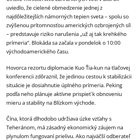
uviedlo, že cielené obmedzenie jednej z
najdôležitejších námorných tepien sveta – spolu so
zvýšenou prítomnosťou amerických ozbrojených síl
– predstavuje riziko narušenia „už aj tak krehkého
prímeria“. Blokáda sa začala v pondelok o 10:00
východoamerického času.
Hovorca rezortu diplomacie Kuo Ťia-kun na tlačovej
konferencii zdôraznil, že jedinou cestou k stabilizácii
situácie je dosiahnutie úplného prímeria. Peking
podľa neho plánuje aktívne prispieť k obnoveniu
mieru a stability na Blízkom východe.
Čína, ktorá dlhodobo udržiava úzke vzťahy s
Teheránom, má zásadný ekonomický záujem na
plynulom fungovaní prielivu. Ako najväčší odberateľ