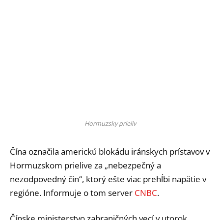
Hormuzsky prieliv
Čína označila americkú blokádu iránskych prístavov v
Hormuzskom prielive za „nebezpečný a
nezodpovedný čin“, ktorý ešte viac prehĺbi napätie v
regióne. Informuje o tom server
CNBC
.
Čínske ministerstvo zahraničných vecí v utorok