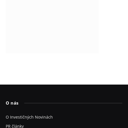
O nás
O Investičných Novinách
PR články