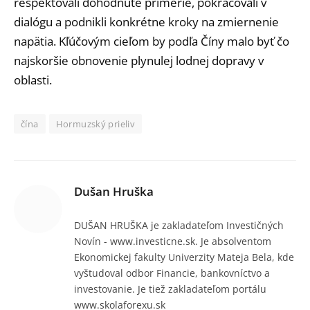
rešpektovali dohodnuté prímerie, pokračovali v
dialógu a podnikli konkrétne kroky na zmiernenie
napätia. Kľúčovým cieľom by podľa Číny malo byť čo
najskoršie obnovenie plynulej lodnej dopravy v
oblasti.
čína
Hormuzský prieliv
Dušan Hruška
DUŠAN HRUŠKA je zakladateľom Investičných
Novín - www.investicne.sk. Je absolventom
Ekonomickej fakulty Univerzity Mateja Bela, kde
vyštudoval odbor Financie, bankovníctvo a
investovanie. Je tiež zakladateľom portálu
www.skolaforexu.sk