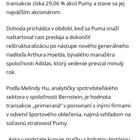
transakcie získa 29,06 % akcií Pumy a stane sa jej
najväčším akcionárom.
Dohoda prichádza v období, keď sa Puma snaží
naštartovať rast predaja a dokončiť
reštrukturalizáciu po nástupe nového generálneho
riaditeľa Arthura Hoelda, bývalého manažéra
spoločnosti Adidas, ktorý vedenie prevzal minulý
rok.
Podľa Melindy Hu, analytičky spotrebiteľského
sektora v spoločnosti Bernstein, je hodnota
transakcie „primeraná“ v porovnaní s inými firmami
v odvetví športového oblečenia, najmä vzhľadom na
súčasnú stratovosť Pumy.
„Anta v podstate kupuje značku s bohatou históriou