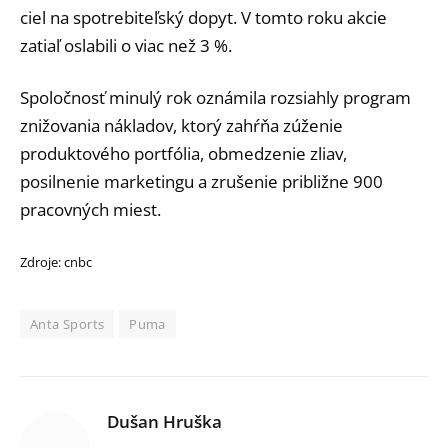
ciel na spotrebiteľský dopyt. V tomto roku akcie
zatiaľ oslabili o viac než 3 %.
Spoločnosť minulý rok oznámila rozsiahly program
znižovania nákladov, ktorý zahŕňa zúženie
produktového portfólia, obmedzenie zliav,
posilnenie marketingu a zrušenie približne 900
pracovných miest.
Zdroje: cnbc
Anta Sports
Puma
Dušan Hruška