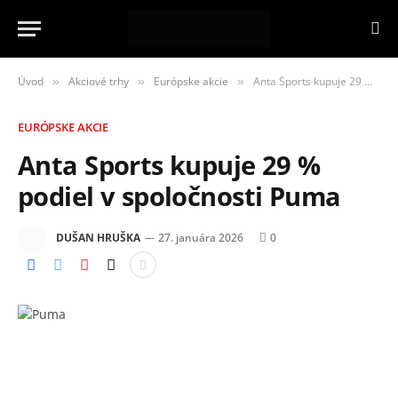
Úvod
Akciové trhy
Európske akcie
Anta Sports kupuje 29 % podiel v spoločnosti Puma
»
»
»
EURÓPSKE AKCIE
Anta Sports kupuje 29 %
podiel v spoločnosti Puma
DUŠAN HRUŠKA
27. januára 2026
0