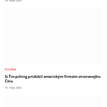
24. mája 2026
POLITIKA
Si Ťin-pching prisľúbil americkým firmám otvorenejšiu
Čínu
15. mája 2026