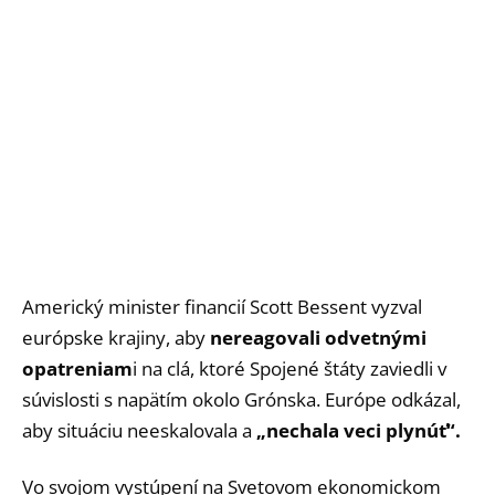
Americký minister financií Scott Bessent vyzval
európske krajiny, aby
nereagovali odvetnými
opatreniam
i na clá, ktoré Spojené štáty zaviedli v
súvislosti s napätím okolo Grónska. Európe odkázal,
aby situáciu neeskalovala a
„nechala veci plynúť“.
Vo svojom vystúpení na Svetovom ekonomickom