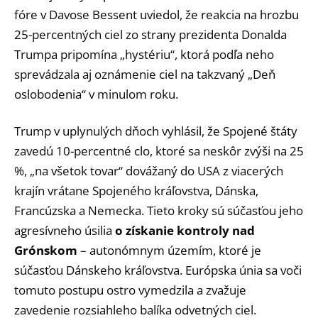
fóre v Davose Bessent uviedol, že reakcia na hrozbu
25-percentných ciel zo strany prezidenta Donalda
Trumpa pripomína „hystériu“, ktorá podľa neho
sprevádzala aj oznámenie ciel na takzvaný „Deň
oslobodenia“ v minulom roku.
Trump v uplynulých dňoch vyhlásil, že Spojené štáty
zavedú 10-percentné clo, ktoré sa neskôr zvýši na 25
%, „na všetok tovar“ dovážaný do USA z viacerých
krajín vrátane Spojeného kráľovstva, Dánska,
Francúzska a Nemecka. Tieto kroky sú súčasťou jeho
agresívneho úsilia
o získanie kontroly nad
Grónskom
– autonómnym územím, ktoré je
súčasťou Dánskeho kráľovstva. Európska únia sa voči
tomuto postupu ostro vymedzila a zvažuje
zavedenie rozsiahleho balíka odvetných ciel.