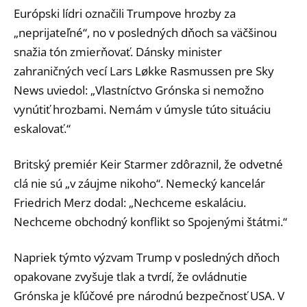
Európski lídri označili Trumpove hrozby za
„neprijateľné“, no v posledných dňoch sa väčšinou
snažia tón zmierňovať. Dánsky minister
zahraničných vecí Lars Løkke Rasmussen pre Sky
News uviedol: „Vlastníctvo Grónska si nemožno
vynútiť hrozbami. Nemám v úmysle túto situáciu
eskalovať.“
Britský premiér Keir Starmer zdôraznil, že odvetné
clá nie sú „v záujme nikoho“. Nemecký kancelár
Friedrich Merz dodal: „Nechceme eskaláciu.
Nechceme obchodný konflikt so Spojenými štátmi.“
Napriek týmto výzvam Trump v posledných dňoch
opakovane zvyšuje tlak a tvrdí, že ovládnutie
Grónska je kľúčové pre národnú bezpečnosť USA. V