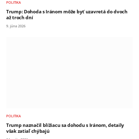
POLITIKA
Trump: Dohoda s Iránom môže byť uzavretá do dvoch
až troch dní
9. júna 2026
POLITIKA
Trump naznačil blížiacu sa dohodu s Iránom, detaily
však zatiaľ chýbajú