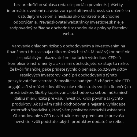
bez predošlého súhlasu redakcie portálu povolené. | Všetky
informácie uvedené na webovom portáli investicne.sk sú určené len
k študijným účelom a neslúžia ako konkrétne obchodné
odporúčania. Prevádzkovateľ webstránky investicne.sk nie je
zodpovedný za žiadne obchodné rozhodnutia a pokyny čitateľov
webu.
Varovanie ohľadom rizika: S obchodovaním a investovaním na
finančnom trhu sa spája riziko možných strát. Minulá výkonnosť nie
je spoľahlivým ukazovateľom budúcich výsledkov. CFD sú
komplexné inštrumenty a ak s nimi obchodujete, existuje tu riziko,
že kvôli finančnej páke prídete rýchlo o peniaze. 66,02-89% účtov
retailových investorov končí pri obchodovaní s týmto
poskytovateľom v strate. Zamyslite sa nad tým, či chápete, ako CFD
fungujú, a či si môžete dovoliť vysoké riziko straty svojich finančných
prostriedkov. Služby kopírovania obchodov so sebou môžu niesť
ďalšiu mieru rizika pre vašu investíciu kvôli povahe takýchto
produktov. Ak sú vám riziká obchodovania nejasné, vyhľadajte
externého špecialistu, ktorý vám poskytne nezávislú asistenciu.
Obchodovanie s CFD na virtuálne meny predstavuje pre vašu
investíciu kvôli podstate takých produktov dodatočné riziko.