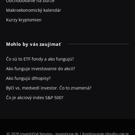
Obchodovanie na burze
Makroekonomický kalendár
Kurzy kryptomien
Mohlo by vás zaujímať
Čo sú to ETF fondy a ako fungujú?
Ako funguje investovanie do akcií?
Ako fungujú dlhopisy?
Býčí vs. medvedí investor. Čo to znamená?
Čo je akciový index S&P 500?
© 2026 Investičné Noviny - investicne.sk | Kopírovanie obsahu nie je