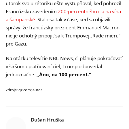
utorok svoju rétoriku ešte vystupňoval, keď pohrozil
Francúzsku zavedením
200-percentného cla na vína
a šampanské
. Stalo sa tak v čase, keď sa objavili
správy, že francúzsky prezident Emmanuel Macron
nie je ochotný pripojiť sa k Trumpovej „Rade mieru“
pre Gazu.
Na otázku televízie NBC News, či plánuje pokračovať
v širšom uplatňovaní ciel, Trump odpovedal
jednoznačne:
„Áno, na 100 percent.“
Zdroje: qz.com; autor
Dušan Hruška