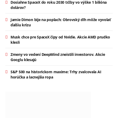
Dosiahne SpaceX do roku 2030 tržby vo výške 1 bilióna
dolárov?
Jamie Dimon bije na poplach: Obrovský dlh môže vyvolať
ďalšiu krízu
Musk chce pre SpaceX čipy od Nvidie. Akcie AMD prudko
klesli
Zmeny vo vedení DeepMind zneistili investorov. Akcie
Googlu klesajú
S&P 500 na historickom maxime: Trhy zvalcovala AI
horúčka a lacnejšia ropa