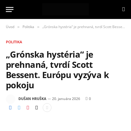
Úvod
Politika
„Grónska hystéria“ je prehnaná, tvrdí Scott Bessent. Európu vyzýva k pokoju
»
»
POLITIKA
„Grónska hystéria“ je
prehnaná, tvrdí Scott
Bessent. Európu vyzýva k
pokoju
DUŠAN HRUŠKA
20. januára 2026
0