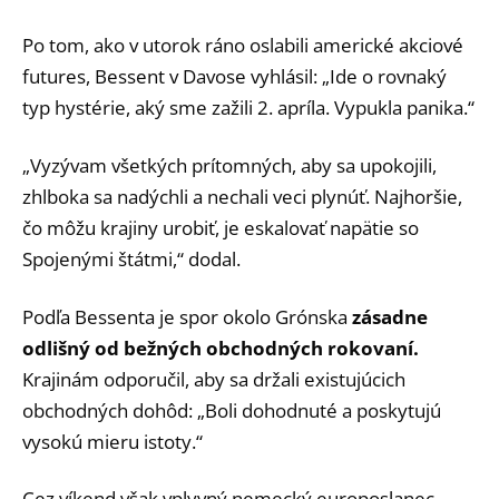
Po tom, ako v utorok ráno oslabili americké akciové
futures, Bessent v Davose vyhlásil: „Ide o rovnaký
typ hystérie, aký sme zažili 2. apríla. Vypukla panika.“
„Vyzývam všetkých prítomných, aby sa upokojili,
zhlboka sa nadýchli a nechali veci plynúť. Najhoršie,
čo môžu krajiny urobiť, je eskalovať napätie so
Spojenými štátmi,“ dodal.
Podľa Bessenta je spor okolo Grónska
zásadne
odlišný od bežných obchodných rokovaní.
Krajinám odporučil, aby sa držali existujúcich
obchodných dohôd: „Boli dohodnuté a poskytujú
vysokú mieru istoty.“
Cez víkend však vplyvný nemecký europoslanec