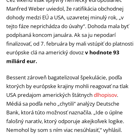
Manfred Weber uviedol, že ratifikácia obchodnej
dohody medzi EÚ a USA, uzavretej minulý rok, „v
tejto fáze neprichádza do úvahy“. Dohoda mala byť
podpísaná koncom januára. Ak sa ju nepodarí
finalizovať, od 7. februára by mali vstúpiť do platnosti
európske clá na americký dovoz
v hodnote 93
miliárd eur.
Bessent zároveň bagatelizoval špekulácie, podľa
ktorých by európske krajiny mohli reagovať na tlak
USA predajom amerických štátnych
dlhopisov
.
Médiá sa podľa neho „chytili“ analýzy Deutsche
Bank, ktorá túto možnosť naznačila. „Ide o úplne
falošný naratív, ktorý odporuje akejkoľvek logike.
Nemohol by som s ním viac nesúhlasiť,“ vyhlásil.