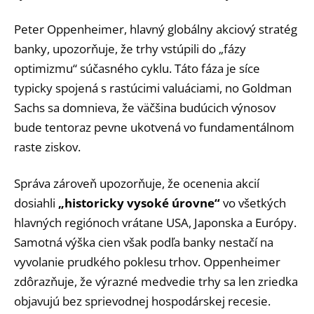
Peter Oppenheimer, hlavný globálny akciový stratég
banky, upozorňuje, že trhy vstúpili do „fázy
optimizmu“ súčasného cyklu. Táto fáza je síce
typicky spojená s rastúcimi valuáciami, no Goldman
Sachs sa domnieva, že väčšina budúcich výnosov
bude tentoraz pevne ukotvená vo fundamentálnom
raste ziskov.
Správa zároveň upozorňuje, že ocenenia akcií
dosiahli
„historicky vysoké úrovne“
vo všetkých
hlavných regiónoch vrátane USA, Japonska a Európy.
Samotná výška cien však podľa banky nestačí na
vyvolanie prudkého poklesu trhov. Oppenheimer
zdôrazňuje, že výrazné medvedie trhy sa len zriedka
objavujú bez sprievodnej hospodárskej recesie.