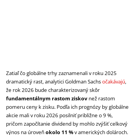
Zatiaľ čo globálne trhy zaznamenali v roku 2025
dramatický rast, analytici Goldman Sachs
očakávajú
,
že rok 2026 bude charakterizovaný skôr
fundamentálnym rastom ziskov
než rastom
pomeru ceny k zisku. Podľa ich prognózy by globálne
akcie mali v roku 2026 posilniť približne o 9 %,
pričom započítanie dividend by mohlo zvýšiť celkový
výnos na úroveň
okolo 11 %
v amerických dolároch.