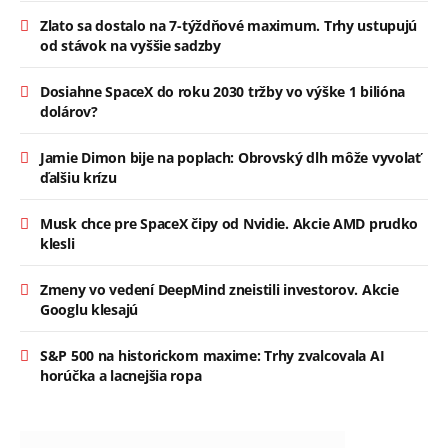
Zlato sa dostalo na 7-týždňové maximum. Trhy ustupujú
od stávok na vyššie sadzby
Dosiahne SpaceX do roku 2030 tržby vo výške 1 bilióna
dolárov?
Jamie Dimon bije na poplach: Obrovský dlh môže vyvolať
ďalšiu krízu
Musk chce pre SpaceX čipy od Nvidie. Akcie AMD prudko
klesli
Zmeny vo vedení DeepMind zneistili investorov. Akcie
Googlu klesajú
S&P 500 na historickom maxime: Trhy zvalcovala AI
horúčka a lacnejšia ropa