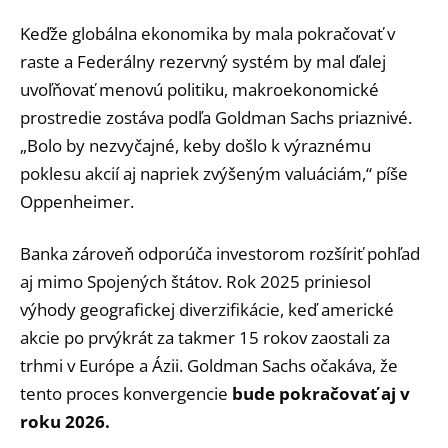
Keďže globálna ekonomika by mala pokračovať v
raste a Federálny rezervný systém by mal ďalej
uvoľňovať menovú politiku, makroekonomické
prostredie zostáva podľa Goldman Sachs priaznivé.
„Bolo by nezvyčajné, keby došlo k výraznému
poklesu akcií aj napriek zvýšeným valuáciám,“ píše
Oppenheimer.
Banka zároveň odporúča investorom rozšíriť pohľad
aj mimo Spojených štátov. Rok 2025 priniesol
výhody geografickej diverzifikácie, keď americké
akcie po prvýkrát za takmer 15 rokov zaostali za
trhmi v Európe a Ázii. Goldman Sachs očakáva, že
tento proces konvergencie
bude pokračovať aj v
roku 2026.