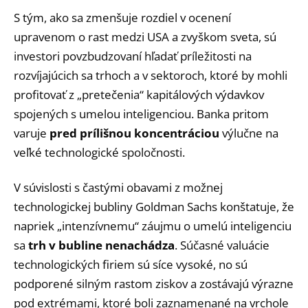
S tým, ako sa zmenšuje rozdiel v ocenení
upravenom o rast medzi USA a zvyškom sveta, sú
investori povzbudzovaní hľadať príležitosti na
rozvíjajúcich sa trhoch a v sektoroch, ktoré by mohli
profitovať z „pretečenia“ kapitálových výdavkov
spojených s umelou inteligenciou. Banka pritom
varuje
pred prílišnou koncentráciou
výlučne na
veľké technologické spoločnosti.
V súvislosti s častými obavami z možnej
technologickej bubliny Goldman Sachs konštatuje, že
napriek „intenzívnemu“ záujmu o umelú inteligenciu
sa
trh v bubline nenachádza
. Súčasné valuácie
technologických firiem sú síce vysoké, no sú
podporené silným rastom ziskov a zostávajú výrazne
pod extrémami, ktoré boli zaznamenané na vrchole