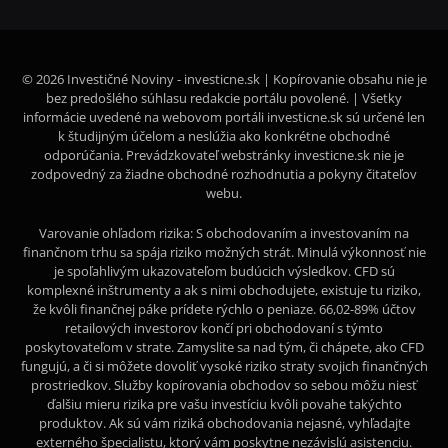
© 2026 Investičné Noviny - investicne.sk | Kopírovanie obsahu nie je
bez predošlého súhlasu redakcie portálu povolené. | Všetky
informácie uvedené na webovom portáli investicne.sk sú určené len
k študijným účelom a neslúžia ako konkrétne obchodné
odporúčania. Prevádzkovateľ webstránky investicne.sk nie je
zodpovedný za žiadne obchodné rozhodnutia a pokyny čitateľov
webu.
Varovanie ohľadom rizika: S obchodovaním a investovaním na
finančnom trhu sa spája riziko možných strát. Minulá výkonnosť nie
je spoľahlivým ukazovateľom budúcich výsledkov. CFD sú
komplexné inštrumenty a ak s nimi obchodujete, existuje tu riziko,
že kvôli finančnej páke prídete rýchlo o peniaze. 66,02-89% účtov
retailových investorov končí pri obchodovaní s týmto
poskytovateľom v strate. Zamyslite sa nad tým, či chápete, ako CFD
fungujú, a či si môžete dovoliť vysoké riziko straty svojich finančných
prostriedkov. Služby kopírovania obchodov so sebou môžu niesť
ďalšiu mieru rizika pre vašu investíciu kvôli povahe takýchto
produktov. Ak sú vám riziká obchodovania nejasné, vyhľadajte
externého špecialistu, ktorý vám poskytne nezávislú asistenciu.