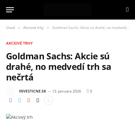
Úvod
Akciové trhy
Goldman Sachs: Akcie sú drahé, no medvedí trh sa nečrtá
»
»
AKCIOVÉ TRHY
Goldman Sachs: Akcie sú
drahé, no medvedí trh sa
nečrtá
INVESTICNE.SK
13. januára 2026
0