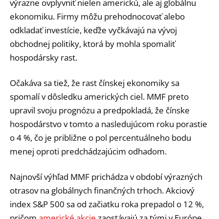
výrazne ovplyvniť nielen americkú, ale aj globálnu
ekonomiku. Firmy môžu prehodnocovať alebo
odkladať investície, keďže vyčkávajú na vývoj
obchodnej politiky, ktorá by mohla spomaliť
hospodársky rast.
Očakáva sa tiež, že rast čínskej ekonomiky sa
spomalí v dôsledku amerických ciel. MMF preto
upravil svoju prognózu a predpokladá, že čínske
hospodárstvo v tomto a nasledujúcom roku porastie
o 4 %, čo je približne o pol percentuálneho bodu
menej oproti predchádzajúcim odhadom.
Najnovší výhľad MMF prichádza v období výrazných
otrasov na globálnych finančných trhoch. Akciový
index S&P 500 sa od začiatku roka prepadol o 12 %,
pričom
americké akcie
zaostávajú za tými v Európe