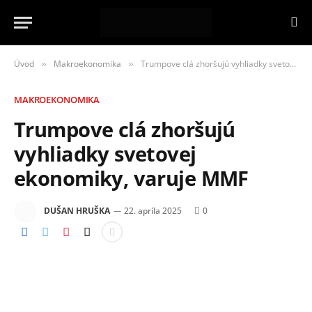
Úvod
Makroekonomika
Trumpove clá zhoršujú vyhliadky svetovej ekonomiky, varuje MMF
»
»
MAKROEKONOMIKA
Trumpove clá zhoršujú
vyhliadky svetovej
ekonomiky, varuje MMF
DUŠAN HRUŠKA
22. apríla 2025
0