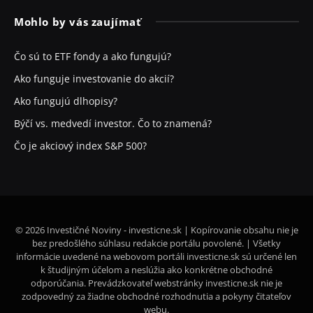
Mohlo by vás zaujímať
Čo sú to ETF fondy a ako fungujú?
Ako funguje investovanie do akcií?
Ako fungujú dlhopisy?
Býčí vs. medvedí investor. Čo to znamená?
Čo je akciový index S&P 500?
© 2026 Investičné Noviny - investicne.sk | Kopírovanie obsahu nie je
bez predošlého súhlasu redakcie portálu povolené. | Všetky
informácie uvedené na webovom portáli investicne.sk sú určené len
k študijným účelom a neslúžia ako konkrétne obchodné
odporúčania. Prevádzkovateľ webstránky investicne.sk nie je
zodpovedný za žiadne obchodné rozhodnutia a pokyny čitateľov
webu.