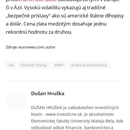
či v Ázii. Vysokú volatilitu vykazujú aj tradičné
„bezpečné prístavy“ ako sú americké štátne dlhopisy
a dolár. Cena zlata medzitým dosahuje jednu
rekordnú hodnotu za druhou.
Zdroje: euronews.com; autor
clá
Donald Trump
MMF
svetová ekonomika
Dušan Hruška
DUŠAN HRUŠKA je zakladateľom Investičných
Novín - www.investicne.sk. Je absolventom
Ekonomickej fakulty Univerzity Mateja Bela, kde
vyštudoval odbor Financie, bankovníctvo a