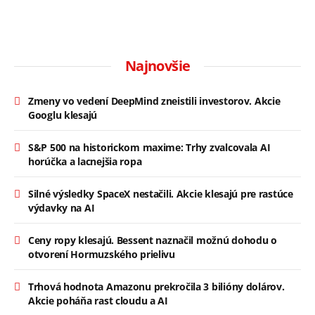
Najnovšie
Zmeny vo vedení DeepMind zneistili investorov. Akcie
Googlu klesajú
S&P 500 na historickom maxime: Trhy zvalcovala AI
horúčka a lacnejšia ropa
Silné výsledky SpaceX nestačili. Akcie klesajú pre rastúce
výdavky na AI
Ceny ropy klesajú. Bessent naznačil možnú dohodu o
otvorení Hormuzského prielivu
Trhová hodnota Amazonu prekročila 3 bilióny dolárov.
Akcie poháňa rast cloudu a AI