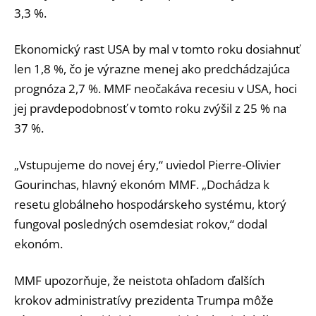
3,3 %.
Ekonomický rast USA by mal v tomto roku dosiahnuť
len 1,8 %, čo je výrazne menej ako predchádzajúca
prognóza 2,7 %. MMF neočakáva recesiu v USA, hoci
jej pravdepodobnosť v tomto roku zvýšil z 25 % na
37 %.
„Vstupujeme do novej éry,“ uviedol Pierre-Olivier
Gourinchas, hlavný ekonóm MMF. „Dochádza k
resetu globálneho hospodárskeho systému, ktorý
fungoval posledných osemdesiat rokov,“ dodal
ekonóm.
MMF upozorňuje, že neistota ohľadom ďalších
krokov administratívy prezidenta Trumpa môže