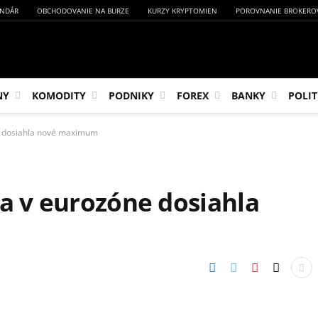
NDÁR
OBCHODOVANIE NA BURZE
KURZY KRYPTOMIEN
POROVNANIE BROKERO
NY
KOMODITY
PODNIKY
FOREX
BANKY
POLIT
ne dosiahla nové maximum
ia v eurozóne dosiahla