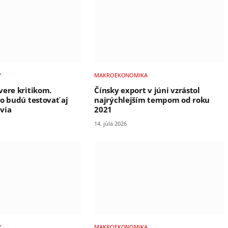
Y
MAKROEKONOMIKA
vere kritikom.
Čínsky export v júni vzrástol
ro budú testovať aj
najrýchlejším tempom od roku
via
2021
14. júla 2026
Y
MAKROEKONOMIKA