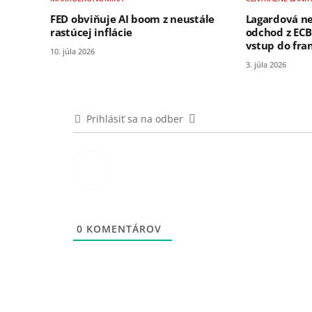
FED obviňuje AI boom z neustále
Lagardová ne
rastúcej inflácie
odchod z ECB
vstup do fran
10. júla 2026
3. júla 2026
Prihlásiť sa na odber
0
KOMENTÁROV