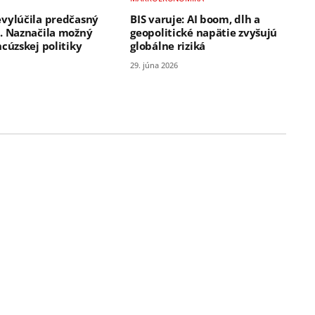
vylúčila predčasný
BIS varuje: AI boom, dlh a
. Naznačila možný
geopolitické napätie zvyšujú
cúzskej politiky
globálne riziká
29. júna 2026