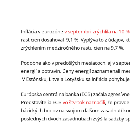
Inflácia v eurozóne
v septembri zrýchlila na 10 %
rast cien dosahoval 9,1 %. Vyplýva to z údajov, kto
zrýchlením medziročného rastu cien na 9,7 %.
Podobne ako v predošlých mesiacoch, aj v septe
energií a potravín. Ceny energií zaznamenali med
V Estónsku, Litve a Lotyšsku sa inflácia pohybuj
Európska centrálna banka (ECB) začala agresívne z
Predstavitelia ECB
vo štvrtok naznačili
, že pravd
bázických bodov na svojom ďalšom zasadnutí kon
posledných dvoch zasadnutiach zvýšila sadzby s