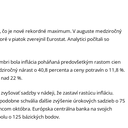
, čo je nové rekordné maximum. V auguste medziročný
ré v piatok zverejnil Eurostat. Analytici počítali so
mbri bola inflácia poháňaná predovšetkým rastom cien
ziročný nárast o 40,8 percenta a ceny potravín o 11,8 %.
e nad 22 %.
vyšovať sadzby v nádeji, že zastaví rastúcu infláciu.
epodobne schvália ďalšie zvýšenie úrokových sadzieb o 75
com októbra. Európska centrálna banka na svojich
polu o 125 bázických bodov.