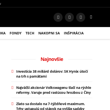
V
Facebook
Instagram
RSS
IKA
FONDY
TECH
NAKOPNI SA
INŠPIRÁCIA
Najnovšie
Investícia 38 miliárd dolárov: SK Hynix útočí
na trh s pamäťami
Najväčší akcionár Volkswagenu tlačí na rýchle
reformy. Varuje pred rastúcou hrozbou z Číny
Zlato sa dostalo na 7-týždňové maximum.
Trhy ustupujú od stávok na vyššie sadzby