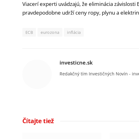
Viacerí experti uvádzajú, že eliminácia závislost
pravdepodobne udrží ceny ropy, plynu a elektrin
ECB
eurozona
inflácia
investicne.sk
Redakčný tím Investičných Novín - inv
Čítajte tiež