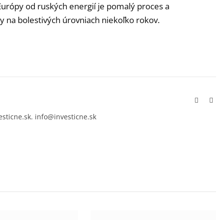
i Európy od ruských energií je pomalý proces a
y na bolestivých úrovniach niekoľko rokov.
Facebo
In
esticne.sk. info@investicne.sk