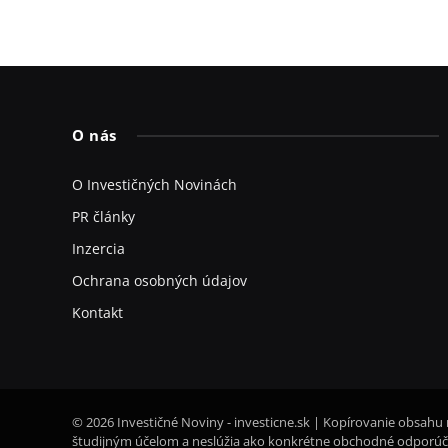
O nás
O Investičných Novinách
PR články
Inzercia
Ochrana osobných údajov
Kontakt
© 2026 Investičné Noviny - investicne.sk | Kopírovanie obsahu 
študijným účelom a neslúžia ako konkrétne obchodné odporúča