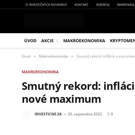
O INVESTIČNÝCH NOVINÁCH
KONTAKT
INZERCIA
MAKROKALE
ÚVOD
AKCIE
MAKROEKONOMIKA
KRYPTOME
Úvod
Makroekonomika
Smutný rekord: inflácia v eurozó
»
»
MAKROEKONOMIKA
Smutný rekord: inflác
nové maximum
INVESTICNE.SK
30. septembra 2022
0