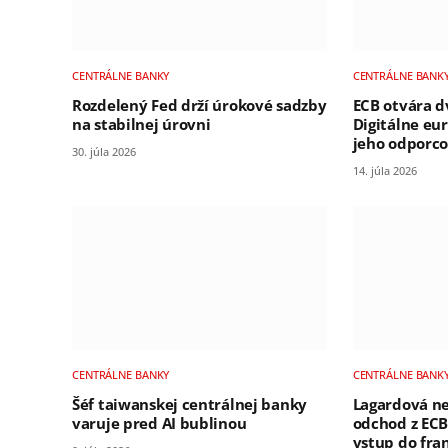
CENTRÁLNE BANKY
CENTRÁLNE BANK
Rozdelený Fed drží úrokové sadzby
ECB otvára d
na stabilnej úrovni
Digitálne eu
jeho odporco
30. júla 2026
14. júla 2026
CENTRÁLNE BANKY
CENTRÁLNE BANK
Šéf taiwanskej centrálnej banky
Lagardová ne
varuje pred AI bublinou
odchod z ECB
vstup do fran