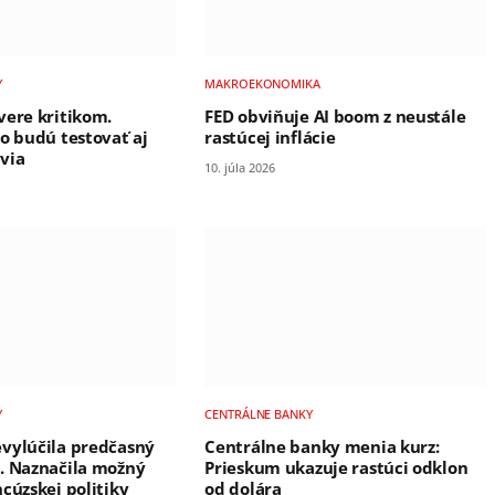
Y
MAKROEKONOMIKA
vere kritikom.
FED obviňuje AI boom z neustále
ro budú testovať aj
rastúcej inflácie
via
10. júla 2026
Y
CENTRÁLNE BANKY
vylúčila predčasný
Centrálne banky menia kurz:
. Naznačila možný
Prieskum ukazuje rastúci odklon
cúzskej politiky
od dolára