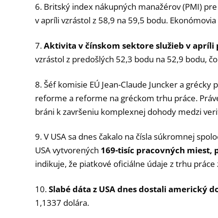
6. Britský index nákupných manažérov (PMI) pre 
v apríli vzrástol z 58,9 na 59,5 bodu. Ekonómovi
7.
Aktivita v čínskom sektore služieb v apríli 
vzrástol z predošlých 52,3 bodu na 52,9 bodu, čo
8. Šéf komisie EÚ Jean-Claude Juncker a grécky p
reforme a reforme na gréckom trhu práce. Práv
bráni k završeniu komplexnej dohody medzi veri
9. V USA sa dnes čakalo na čísla súkromnej spol
USA vytvorených
169-tisíc pracovných miest, p
indikuje, že piatkové oficiálne údaje z trhu prác
10.
Slabé dáta z USA dnes dostali americký do
1,1337 dolára.