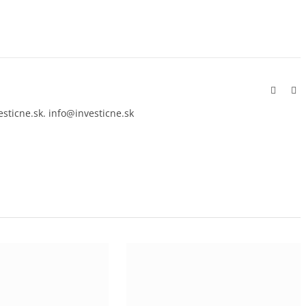
Facebo
In
esticne.sk. info@investicne.sk