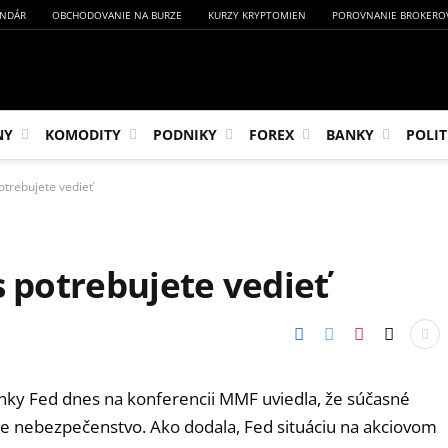
NDÁR
OBCHODOVANIE NA BURZE
KURZY KRYPTOMIEN
POROVNANIE BROKERO
NY
KOMODITY
PODNIKY
FOREX
BANKY
POLIT
otrebujete vedieť
s potrebujete vedieť
banky Fed dnes na konferencii MMF uviedla, že súčasné
ne nebezpečenstvo. Ako dodala, Fed situáciu na akciovom