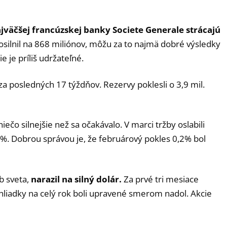
jväčšej francúzskej banky Societe Generale strácajú
posilnil na 868 miliónov, môžu za to najmä dobré výsledky
 je príliš udržateľné.
a posledných 17 týždňov. Rezervy poklesli o 3,9 mil.
niečo silnejšie než sa očakávalo. V marci tržby oslabili
,7%. Dobrou správou je, že februárový pokles 0,2% bol
b sveta,
narazil na silný dolár.
Za prvé tri mesiace
yhliadky na celý rok boli upravené smerom nadol. Akcie