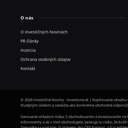
O nás
O Investičných Novinách
PR články
Inzercia
Ochrana osobných údajov
Kontakt
© 2026 Investičné Noviny - investicne.sk | Kopírovanie obsahu 
študijným účelom a neslúžia ako konkrétne obchodné odporúča
Varovanie ohľadom rizika: S obchodovaním a investovaním na f
inštrumenty a ak s nimi obchodujete, existuje tu riziko, že kvô
Zamyslite sa nad tým, či chápete, ako CFD fungujú, a či si môže