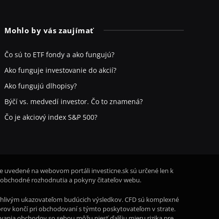
Mohlo by vás zaujímať
Čo sú to ETF fondy a ako fungujú?
Ako funguje investovanie do akcií?
Ako fungujú dlhopisy?
Býčí vs. medvedí investor. Čo to znamená?
Čo je akciový index S&P 500?
ie uvedené na webovom portáli investicne.sk sú určené len k
 obchodné rozhodnutia a pokyny čitateľov webu.
oľahlivým ukazovateľom budúcich výsledkov. CFD sú komplexné
storov končí pri obchodovaní s týmto poskytovateľom v strate.
rovania obchodov so sebou môžu niesť ďalšiu mieru rizika pre