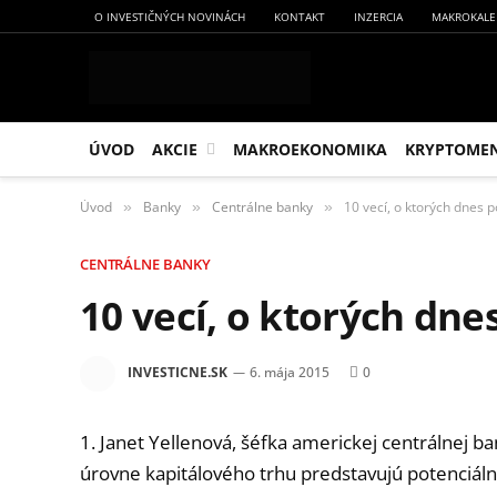
O INVESTIČNÝCH NOVINÁCH
KONTAKT
INZERCIA
MAKROKALE
ÚVOD
AKCIE
MAKROEKONOMIKA
KRYPTOME
Úvod
Banky
Centrálne banky
10 vecí, o ktorých dnes p
»
»
»
CENTRÁLNE BANKY
10 vecí, o ktorých dne
INVESTICNE.SK
6. mája 2015
0
1. Janet Yellenová, šéfka americkej centrálnej 
úrovne kapitálového trhu predstavujú potenciál