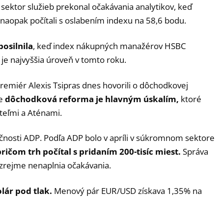
sektor služieb prekonal očakávania analytikov, keď
a naopak počítali s oslabením indexu na 58,6 bodu.
posilnila
, keď index nákupných manažérov HSBC
 je najvyššia úroveň v tomto roku.
remiér Alexis Tsipras dnes hovorili o dôchodkovej
e
dôchodková reforma je hlavným úskalím,
ktoré
teľmi a Aténami.
očnosti ADP. Podľa ADP bolo v apríli v súkromnom sektore
ričom trh počítal s pridaním 200-tisíc miest.
Správa
e zrejme nenaplnia očakávania.
lár pod tlak.
Menový pár EUR/USD získava 1,35% na