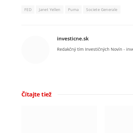
FED
Janet Yellen
Puma
Societe Generale
investicne.sk
Redakčný tím Investičných Novín - inv
Čítajte tiež