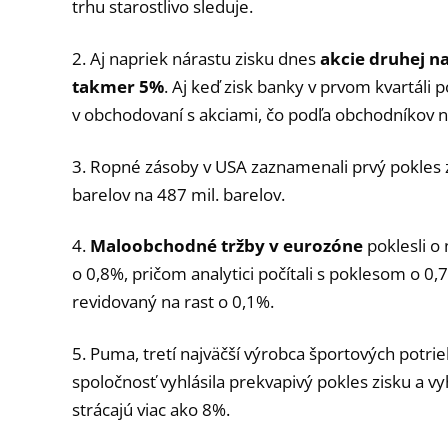
trhu starostlivo sleduje.
2. Aj napriek nárastu zisku dnes
akcie druhej na
takmer 5%
. Aj keď zisk banky v prvom kvartáli 
v obchodovaní s akciami, čo podľa obchodníkov nie
3. Ropné zásoby v USA zaznamenali prvý pokles z
barelov na 487 mil. barelov.
4.
Maloobchodné tržby v eurozóne
poklesli o 
o 0,8%, pričom analytici počítali s poklesom o 0
revidovaný na rast o 0,1%.
5. Puma, tretí najväčší výrobca športových potrie
spoločnosť vyhlásila prekvapivý pokles zisku a v
strácajú viac ako 8%.