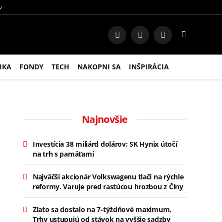
V
Facebook
Instagram
RSS
IKA
FONDY
TECH
NAKOPNI SA
INŠPIRÁCIA
Najnovšie
Investícia 38 miliárd dolárov: SK Hynix útočí
na trh s pamäťami
Najväčší akcionár Volkswagenu tlačí na rýchle
reformy. Varuje pred rastúcou hrozbou z Číny
Zlato sa dostalo na 7-týždňové maximum.
Trhy ustupujú od stávok na vyššie sadzby