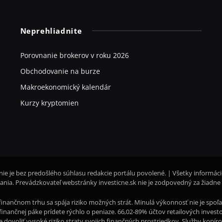
Neprehliadnite
Porovnanie brokerov v roku 2026
Obchodovanie na burze
Makroekonomický kalendár
Kurzy kryptomien
nie je bez predošlého súhlasu redakcie portálu povolené. | Všetky informác
nia. Prevádzkovateľ webstránky investicne.sk nie je zodpovedný za žiadne
inančnom trhu sa spája riziko možných strát. Minulá výkonnosť nie je sp
li finančnej páke prídete rýchlo o peniaze. 66,02-89% účtov retailových inve
te dovoliť vysoké riziko straty svojich finančných prostriedkov. Služby kopí