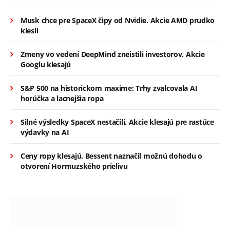
Musk chce pre SpaceX čipy od Nvidie. Akcie AMD prudko
klesli
Zmeny vo vedení DeepMind zneistili investorov. Akcie
Googlu klesajú
S&P 500 na historickom maxime: Trhy zvalcovala AI
horúčka a lacnejšia ropa
Silné výsledky SpaceX nestačili. Akcie klesajú pre rastúce
výdavky na AI
Ceny ropy klesajú. Bessent naznačil možnú dohodu o
otvorení Hormuzského prielivu