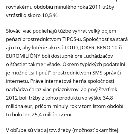
rovnakému obdobiu minulého roka 2011 tržby
vzrástli o skoro 10,5 %.
Slováci viac podliehajú túžbe vyhrať veľký objem
peňazí prostredníctvom TIPOS-u. Spoločnosť sa stará
aj o to, aby lotérie ako sú LOTO, JOKER, KENO 10 či
EUROMILIÓNY boli dostupné pre „uchádzačov
o šťastie“ takmer všade. Okrem typických podateľní
je možné „si tipnúť“ prostredníctvom SMS správ či
internetu. Práve internetová herňa spoločnosti
nachádza čoraz viac priaznivcov. Za prvý štvrťrok
2012 boli tržby z tohto produktu vo výške 34,8
milióna eur, pričom minulý rok v tom istom období
to bolo len 25,4 miliónov eur.
V obľube sú viac aj tzv. žreby (možnosť okamžitej