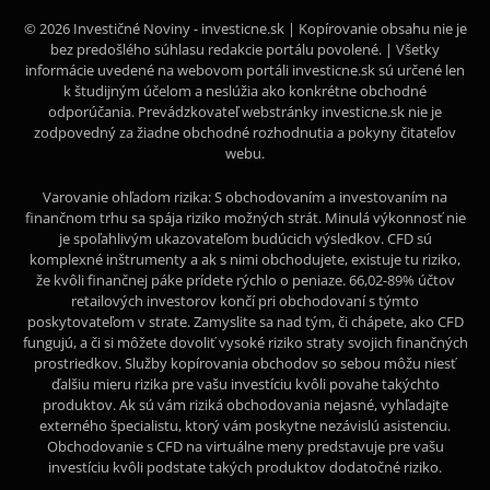
© 2026 Investičné Noviny - investicne.sk | Kopírovanie obsahu nie je
bez predošlého súhlasu redakcie portálu povolené. | Všetky
informácie uvedené na webovom portáli investicne.sk sú určené len
k študijným účelom a neslúžia ako konkrétne obchodné
odporúčania. Prevádzkovateľ webstránky investicne.sk nie je
zodpovedný za žiadne obchodné rozhodnutia a pokyny čitateľov
webu.
Varovanie ohľadom rizika: S obchodovaním a investovaním na
finančnom trhu sa spája riziko možných strát. Minulá výkonnosť nie
je spoľahlivým ukazovateľom budúcich výsledkov. CFD sú
komplexné inštrumenty a ak s nimi obchodujete, existuje tu riziko,
že kvôli finančnej páke prídete rýchlo o peniaze. 66,02-89% účtov
retailových investorov končí pri obchodovaní s týmto
poskytovateľom v strate. Zamyslite sa nad tým, či chápete, ako CFD
fungujú, a či si môžete dovoliť vysoké riziko straty svojich finančných
prostriedkov. Služby kopírovania obchodov so sebou môžu niesť
ďalšiu mieru rizika pre vašu investíciu kvôli povahe takýchto
produktov. Ak sú vám riziká obchodovania nejasné, vyhľadajte
externého špecialistu, ktorý vám poskytne nezávislú asistenciu.
Obchodovanie s CFD na virtuálne meny predstavuje pre vašu
investíciu kvôli podstate takých produktov dodatočné riziko.