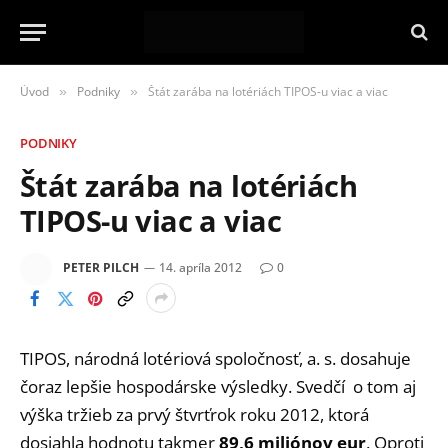
Úvod
Podniky
Štát zarába na lotériách TIPOS-u viac a viac
»
»
PODNIKY
Štát zarába na lotériách
TIPOS-u viac a viac
PETER PILCH
14. apríla 2012
0
TIPOS, národná lotériová spoločnosť, a. s. dosahuje
čoraz lepšie hospodárske výsledky. Svedčí o tom aj
výška tržieb za prvý štvrťrok roku 2012, ktorá
dosiahla hodnotu takmer
89,6 miliónov eur
. Oproti