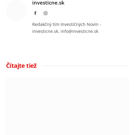
investicne.sk
Facebook
Instagram
Redakčný tím Investičných Novín -
investicne.sk. info@investicne.sk
Čítajte tiež