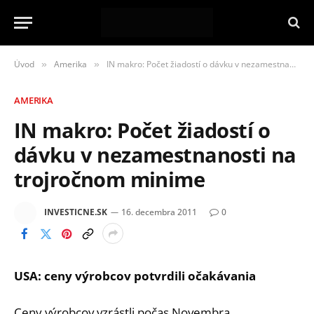
Úvod
Amerika
IN makro: Počet žiadostí o dávku v nezamestnanosti na trojročnom minime
»
»
AMERIKA
IN makro: Počet žiadostí o
dávku v nezamestnanosti na
trojročnom minime
INVESTICNE.SK
16. decembra 2011
0
USA: ceny výrobcov potvrdili očakávania
Ceny výrobcov vzrástli počas Novembra