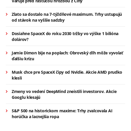
Varuje pred rastúcou hrozbou z Číny
Zlato sa dostalo na 7-týždňové maximum. Trhy ustupujú
od stávok na vyššie sadzby
Dosiahne SpaceX do roku 2030 tržby vo výške 1 bilióna
dolárov?
Jamie Dimon bije na poplach: Obrovský dlh môže vyvolať
ďalšiu krízu
Musk chce pre SpaceX čipy od Nvidie. Akcie AMD prudko
klesli
Zmeny vo vedení DeepMind zneistili investorov. Akcie
Googlu klesajú
S&P 500 na historickom maxime: Trhy zvalcovala AI
horúčka a lacnejšia ropa