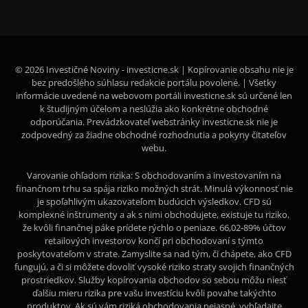
© 2026 Investičné Noviny - investicne.sk | Kopírovanie obsahu nie je
bez predošlého súhlasu redakcie portálu povolené. | Všetky
informácie uvedené na webovom portáli investicne.sk sú určené len
k študijným účelom a neslúžia ako konkrétne obchodné
odporúčania. Prevádzkovateľ webstránky investicne.sk nie je
zodpovedný za žiadne obchodné rozhodnutia a pokyny čitateľov
webu.
Varovanie ohľadom rizika: S obchodovaním a investovaním na
finančnom trhu sa spája riziko možných strát. Minulá výkonnosť nie
je spoľahlivým ukazovateľom budúcich výsledkov. CFD sú
komplexné inštrumenty a ak s nimi obchodujete, existuje tu riziko,
že kvôli finančnej páke prídete rýchlo o peniaze. 66,02-89% účtov
retailových investorov končí pri obchodovaní s týmto
poskytovateľom v strate. Zamyslite sa nad tým, či chápete, ako CFD
fungujú, a či si môžete dovoliť vysoké riziko straty svojich finančných
prostriedkov. Služby kopírovania obchodov so sebou môžu niesť
ďalšiu mieru rizika pre vašu investíciu kvôli povahe takýchto
produktov. Ak sú vám riziká obchodovania nejasné, vyhľadajte