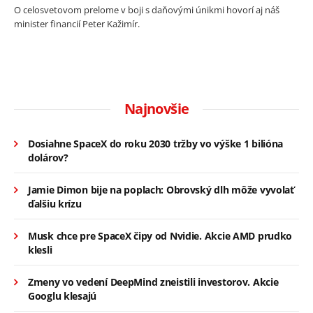
O celosvetovom prelome v boji s daňovými únikmi hovorí aj náš
minister financií Peter Kažimír.
Najnovšie
Dosiahne SpaceX do roku 2030 tržby vo výške 1 bilióna
dolárov?
Jamie Dimon bije na poplach: Obrovský dlh môže vyvolať
ďalšiu krízu
Musk chce pre SpaceX čipy od Nvidie. Akcie AMD prudko
klesli
Zmeny vo vedení DeepMind zneistili investorov. Akcie
Googlu klesajú