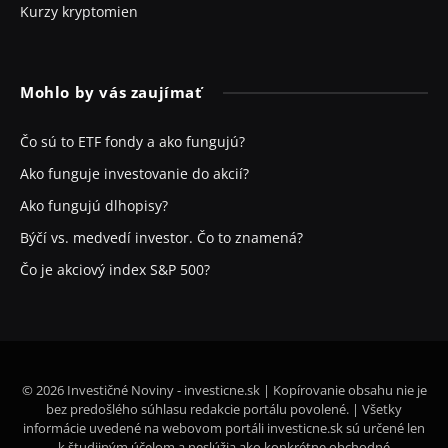
Kurzy kryptomien
Mohlo by vás zaujímať
Čo sú to ETF fondy a ako fungujú?
Ako funguje investovanie do akcií?
Ako fungujú dlhopisy?
Býčí vs. medvedí investor. Čo to znamená?
Čo je akciový index S&P 500?
© 2026 Investičné Noviny - investicne.sk | Kopírovanie obsahu nie je
bez predošlého súhlasu redakcie portálu povolené. | Všetky
informácie uvedené na webovom portáli investicne.sk sú určené len
k študijným účelom a neslúžia ako konkrétne obchodné