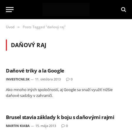
Úvod
Posts Tagged "daňový raj"
»
DAŇOVÝ RAJ
Daňové triky a la Google
INVESTICNE.SK
11. októbra 2013
0
Ako mnoho iných spoločností, aj Google sa snaží využiť nižšie
daňové sadzby v zahraničí.
Brusel stavia základy k boju s daňovými rajmi
MARTIN KIABA
15. mája 2013
0