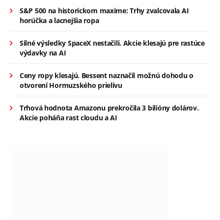
S&P 500 na historickom maxime: Trhy zvalcovala AI
horúčka a lacnejšia ropa
Silné výsledky SpaceX nestačili. Akcie klesajú pre rastúce
výdavky na AI
Ceny ropy klesajú. Bessent naznačil možnú dohodu o
otvorení Hormuzského prielivu
Trhová hodnota Amazonu prekročila 3 bilióny dolárov.
Akcie poháňa rast cloudu a AI