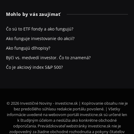
Mohlo by vás zaujímať
Čo sú to ETF fondy a ako fungujú?
Ako funguje investovanie do akcií?
Ako fungujú dlhopisy?
Býčí vs. medvedí investor. Čo to znamená?
Čo je akciový index S&P 500?
© 2026 Investičné Noviny - investicne.sk | Kopírovanie obsahu nie je
bez predošlého súhlasu redakcie portálu povolené. | Všetky
informácie uvedené na webovom portáli investicne.sk sú určené len
k študijným účelom a neslúžia ako konkrétne obchodné
odporúčania. Prevádzkovateľ webstránky investicne.sk nie je
zodpovedný za žiadne obchodné rozhodnutia a pokyny čitateľov