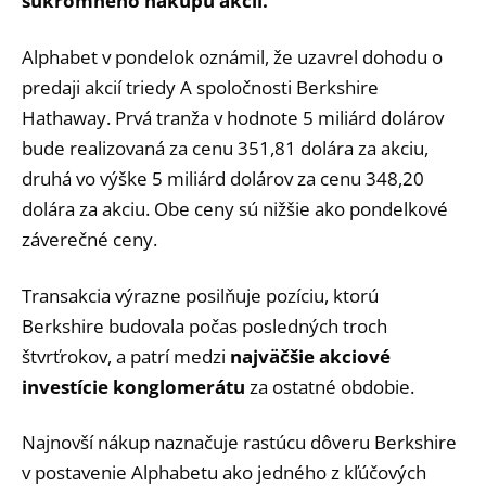
súkromného nákupu akcií.
Alphabet v pondelok oznámil, že uzavrel dohodu o
predaji akcií triedy A spoločnosti Berkshire
Hathaway. Prvá tranža v hodnote 5 miliárd dolárov
bude realizovaná za cenu 351,81 dolára za akciu,
druhá vo výške 5 miliárd dolárov za cenu 348,20
dolára za akciu. Obe ceny sú nižšie ako pondelkové
záverečné ceny.
Transakcia výrazne posilňuje pozíciu, ktorú
Berkshire budovala počas posledných troch
štvrťrokov, a patrí medzi
najväčšie akciové
investície konglomerátu
za ostatné obdobie.
Najnovší nákup naznačuje rastúcu dôveru Berkshire
v postavenie Alphabetu ako jedného z kľúčových