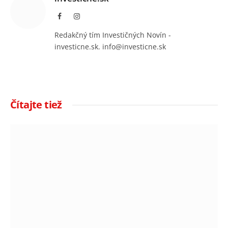
Facebook
Instagram
Redakčný tím Investičných Novín -
investicne.sk. info@investicne.sk
Čítajte tiež