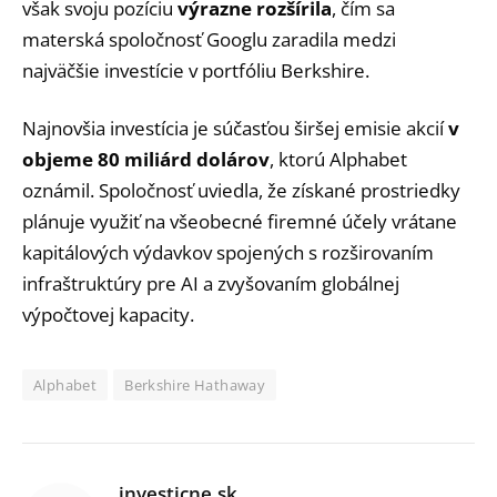
však svoju pozíciu
výrazne rozšírila
, čím sa
materská spoločnosť Googlu zaradila medzi
najväčšie investície v portfóliu Berkshire.
Najnovšia investícia je súčasťou širšej emisie akcií
v
objeme 80 miliárd dolárov
, ktorú Alphabet
oznámil. Spoločnosť uviedla, že získané prostriedky
plánuje využiť na všeobecné firemné účely vrátane
kapitálových výdavkov spojených s rozširovaním
infraštruktúry pre AI a zvyšovaním globálnej
výpočtovej kapacity.
Alphabet
Berkshire Hathaway
investicne.sk