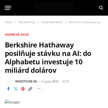
Úvod
Akciové trhy
Americké akcie
Berkshire Hathaway posilňuje stávku na AI: do Alphabetu investuje 10 miliárd dolárov
»
»
»
AMERICKÉ AKCIE
Berkshire Hathaway
posilňuje stávku na AI: do
Alphabetu investuje 10
miliárd dolárov
INVESTICNE.SK
2. júna 2026
0