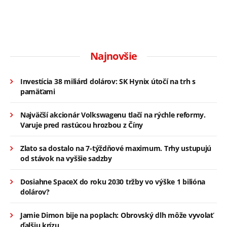
Najnovšie
Investícia 38 miliárd dolárov: SK Hynix útočí na trh s
pamäťami
Najväčší akcionár Volkswagenu tlačí na rýchle reformy.
Varuje pred rastúcou hrozbou z Číny
Zlato sa dostalo na 7-týždňové maximum. Trhy ustupujú
od stávok na vyššie sadzby
Dosiahne SpaceX do roku 2030 tržby vo výške 1 bilióna
dolárov?
Jamie Dimon bije na poplach: Obrovský dlh môže vyvolať
ďalšiu krízu