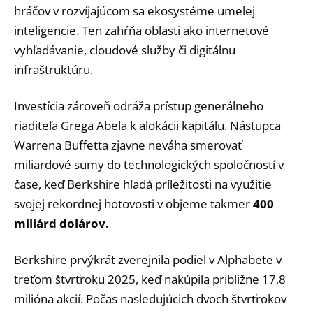
hráčov v rozvíjajúcom sa ekosystéme umelej
inteligencie. Ten zahŕňa oblasti ako internetové
vyhľadávanie, cloudové služby či digitálnu
infraštruktúru.
Investícia zároveň odráža prístup generálneho
riaditeľa Grega Abela k alokácii kapitálu. Nástupca
Warrena Buffetta zjavne neváha smerovať
miliardové sumy do technologických spoločností v
čase, keď Berkshire hľadá príležitosti na využitie
svojej rekordnej hotovosti v objeme takmer
400
miliárd dolárov.
Berkshire prvýkrát zverejnila podiel v Alphabete v
treťom štvrťroku 2025, keď nakúpila približne 17,8
milióna akcií. Počas nasledujúcich dvoch štvrťrokov