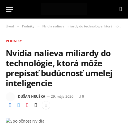
Úvod
Podniky
Nvidia nalieva miliardy do technológie, ktorá môže prepísať budúcnosť umelej inteligencie
»
»
PODNIKY
Nvidia nalieva miliardy do
technológie, ktorá môže
prepísať budúcnosť umelej
inteligencie
DUŠAN HRUŠKA
29. mája 2026
0