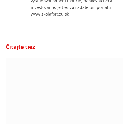
vyštudoval odbor Financie, bankovníctvo a
investovanie. Je tiež zakladateľom portálu
www.skolaforexu.sk
Čítajte tiež