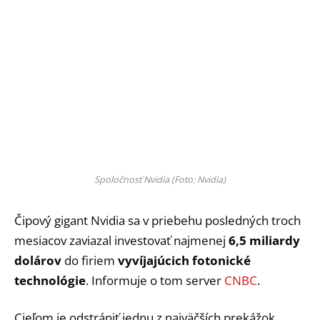
Spoločnosť Nvidia (Foto: Nvidia)
Čipový gigant Nvidia sa v priebehu posledných troch
mesiacov zaviazal investovať najmenej
6,5 miliardy
dolárov
do firiem
vyvíjajúcich fotonické
technológie
. Informuje o tom server
CNBC
.
Cieľom je odstrániť jednu z najväčších prekážok