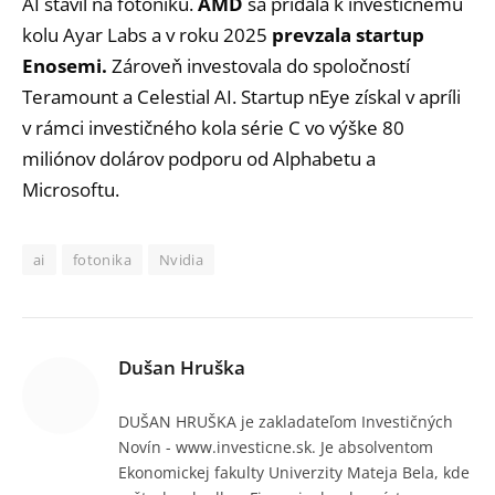
AI stavil na fotoniku.
AMD
sa pridala k investičnému
kolu Ayar Labs a v roku 2025
prevzala startup
Enosemi.
Zároveň investovala do spoločností
Teramount a Celestial AI. Startup nEye získal v apríli
v rámci investičného kola série C vo výške 80
miliónov dolárov podporu od Alphabetu a
Microsoftu.
ai
fotonika
Nvidia
Dušan Hruška
DUŠAN HRUŠKA je zakladateľom Investičných
Novín - www.investicne.sk. Je absolventom
Ekonomickej fakulty Univerzity Mateja Bela, kde