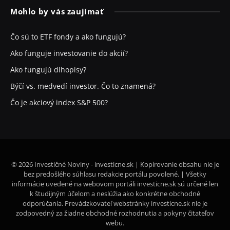
Mohlo by vás zaujímať
Čo sú to ETF fondy a ako fungujú?
Ako funguje investovanie do akcií?
Ako fungujú dlhopisy?
Býčí vs. medvedí investor. Čo to znamená?
Čo je akciový index S&P 500?
© 2026 Investičné Noviny - investicne.sk | Kopírovanie obsahu nie je
bez predošlého súhlasu redakcie portálu povolené. | Všetky
informácie uvedené na webovom portáli investicne.sk sú určené len
k študijným účelom a neslúžia ako konkrétne obchodné
odporúčania. Prevádzkovateľ webstránky investicne.sk nie je
zodpovedný za žiadne obchodné rozhodnutia a pokyny čitateľov
webu.