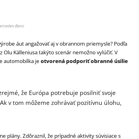
ercedes-Benz
výrobe áut angažovať aj v obrannom priemysle? Podľa
 Olu Källeniusa takýto scenár nemožno vylúčiť. V
že automobilka je
otvorená podporiť obranné úsilie
 zrejmé, že Európa potrebuje posilniť svoje
 „Ak v tom môžeme zohrávať pozitívnu úlohu,
 plány. Zdôraznil, že prípadné aktivity súvisiace s