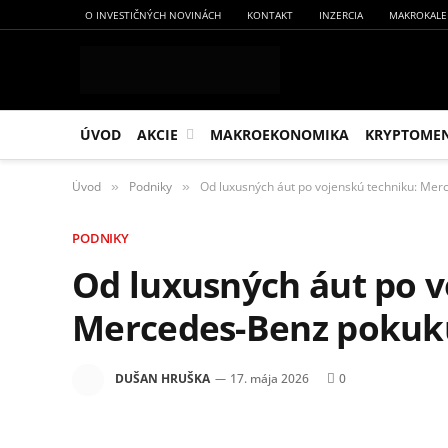
O INVESTIČNÝCH NOVINÁCH
KONTAKT
INZERCIA
MAKROKALE
ÚVOD
AKCIE
MAKROEKONOMIKA
KRYPTOME
Úvod
Podniky
Od luxusných áut po vojenskú techniku: Me
»
»
PODNIKY
Od luxusných áut po v
Mercedes-Benz pokuk
DUŠAN HRUŠKA
17. mája 2026
0