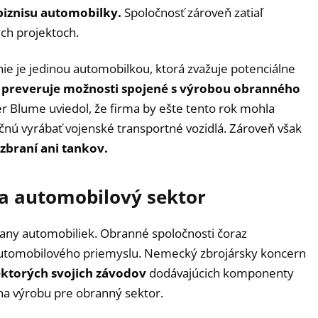
iznisu automobilky.
Spoločnosť zároveň zatiaľ
ých projektoch.
e je jedinou automobilkou, ktorá zvažuje potenciálne
preveruje možnosti spojené s výrobou obranného
er Blume uviedol, že firma by ešte tento rok mohla
čnú vyrábať vojenské transportné vozidlá. Zároveň však
zbraní ani tankov.
a automobilový sektor
rany automobiliek. Obranné spoločnosti čoraz
automobilového priemyslu. Nemecký zbrojársky koncern
ektorých svojich závodov
dodávajúcich komponenty
na výrobu pre obranný sektor.