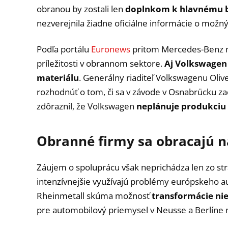
obranou by zostali len
doplnkom k hlavnému b
nezverejnila žiadne oficiálne informácie o možn
Podľa portálu
Euronews
pritom Mercedes-Benz ni
príležitosti v obrannom sektore.
Aj
Volkswagen 
materiálu
. Generálny riaditeľ Volkswagenu Oliv
rozhodnúť o tom, či sa v závode v Osnabrücku za
zdôraznil, že Volkswagen
neplánuje produkciu 
Obranné firmy sa obracajú n
Záujem o spoluprácu však neprichádza len zo st
intenzívnejšie využívajú problémy európskeho 
Rheinmetall skúma možnosť
transformácie ni
pre automobilový priemysel v Neusse a Berlíne 