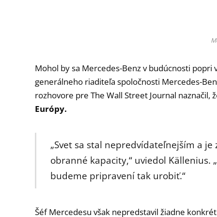
M
Mohol by sa Mercedes-Benz v budúcnosti popri 
generálneho riaditeľa spoločnosti Mercedes-Benz
rozhovore pre The Wall Street Journal naznačil, 
Európy.
„Svet sa stal nepredvídateľnejším a je
obranné kapacity,“ uviedol Källenius.
budeme pripravení tak urobiť.“
Šéf Mercedesu však nepredstavil žiadne konkrétne