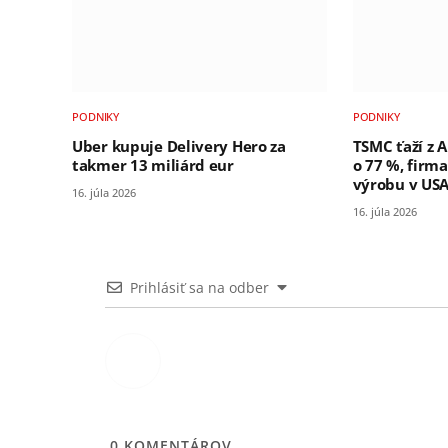
PODNIKY
PODNIKY
Uber kupuje Delivery Hero za
TSMC ťaží z A
takmer 13 miliárd eur
o 77 %, firm
výrobu v US
16. júla 2026
16. júla 2026
Prihlásiť sa na odber
0
KOMENTÁROV