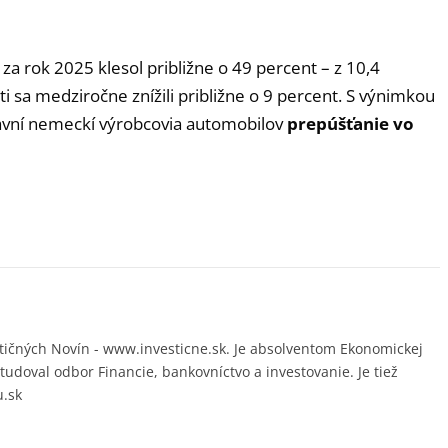
za rok 2025 klesol približne o 49 percent – z 10,4
ti sa medziročne znížili približne o 9 percent. S výnimkou
avní nemeckí výrobcovia automobilov
prepúšťanie vo
ičných Novín - www.investicne.sk. Je absolventom Ekonomickej
študoval odbor Financie, bankovníctvo a investovanie. Je tiež
u.sk