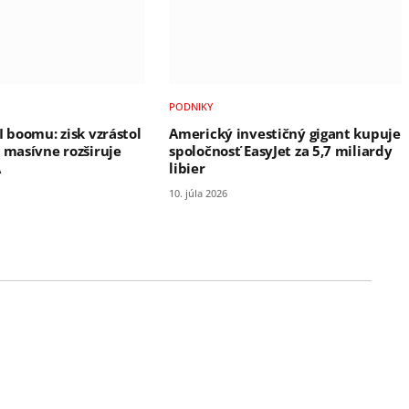
PODNIKY
I boomu: zisk vzrástol
Americký investičný gigant kupuje
a masívne rozširuje
spoločnosť EasyJet za 5,7 miliardy
A
libier
10. júla 2026