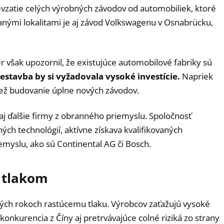
evzatie celých výrobných závodov od automobiliek, ktoré
ými lokalitami je aj závod Volkswagenu v Osnabrücku,
 však upozornil, že existujúce automobilové fabriky sú
estavba by si vyžadovala vysoké investície.
Napriek
než budovanie úplne nových závodov.
aj ďalšie firmy z obranného priemyslu. Spoločnosť
ných technológií, aktívne získava kvalifikovaných
myslu, ako sú Continental AG či Bosch.
 tlakom
ých rokoch rastúcemu tlaku. Výrobcov zaťažujú vysoké
konkurencia z Číny aj pretrvávajúce colné riziká zo strany