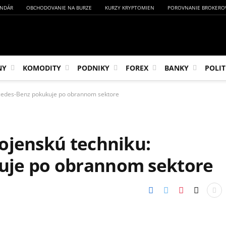
NDÁR
OBCHODOVANIE NA BURZE
KURZY KRYPTOMIEN
POROVNANIE BROKERO
NY
KOMODITY
PODNIKY
FOREX
BANKY
POLIT
rcedes-Benz pokukuje po obrannom sektore
ojenskú techniku:
uje po obrannom sektore