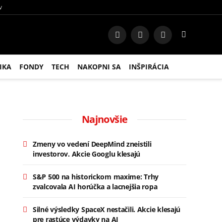
V
Facebook
Instagram
RSS
IKA
FONDY
TECH
NAKOPNI SA
INŠPIRÁCIA
Najnovšie
Zmeny vo vedení DeepMind zneistili
investorov. Akcie Googlu klesajú
S&P 500 na historickom maxime: Trhy
zvalcovala AI horúčka a lacnejšia ropa
Silné výsledky SpaceX nestačili. Akcie klesajú
pre rastúce výdavky na AI