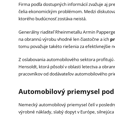
Firma podľa dostupných informácií zvažuje aj pr
čelia ekonomickým problémom. Medzi diskutovan
ktorého budúcnosť zostáva neistá.
Generálny riaditeľ Rheinmetallu Armin Papperger
na obrannú výrobu vhodné len čiastočne a ich
pr
tomu považuje takéto riešenia za efektívnejšie 
Z oslabovania automobilového sektora profitujú 
Hensoldt, ktorá pôsobí v oblasti letectva a obran
pracovníkov od dodávateľov automobilového prie
Automobilový priemysel pod
Nemecký automobilový priemysel čelí v posledn
výrobné náklady, slabý dopyt v Európe, silnejúca 