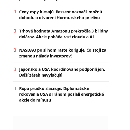
Ceny ropy klesajú. Bessent naznačil možnú
dohodu o otvorení Hormuzského prielivu
Trhová hodnota Amazonu prekročila 3 bilióny
dolárov. Akcie poháňa rast cloudu a AI
NASDAQ po silnom raste koriguje. Čo stojí za
zmenou nálady investorov?
Japonsko a USA koordinovane podporili jen.
Ďalší zásah nevylučujú
Ropa prudko zlacňuje: Diplomatické
rokovania USA s Iránom poslali energetické
akcie do mínusu