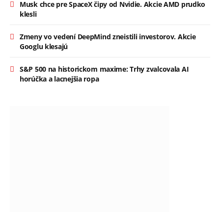
Musk chce pre SpaceX čipy od Nvidie. Akcie AMD prudko
klesli
Zmeny vo vedení DeepMind zneistili investorov. Akcie
Googlu klesajú
S&P 500 na historickom maxime: Trhy zvalcovala AI
horúčka a lacnejšia ropa