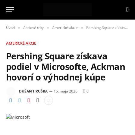
Úvod
Akciové trhy
Americké akcie
Pershing Square získava podiel v Microsofte, Ackman hovorí o výhodnej kúpe
»
»
»
AMERICKÉ AKCIE
Pershing Square získava
podiel v Microsofte, Ackman
hovorí o výhodnej kúpe
DUŠAN HRUŠKA
15. mája 2026
0