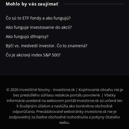
Mohlo by vás zaujímať
Čo sú to ETF fondy a ako fungujú?
Ako funguje investovanie do akcií?
Ako fungujú dlhopisy?
Býčí vs. medvedí investor. Čo to znamená?
Čo je akciový index S&P 500?
© 2026 Investičné Noviny - investicne.sk | Kopírovanie obsahu nie je
bez predošlého súhlasu redakcie portálu povolené. | Všetky
informácie uvedené na webovom portáli investicne.sk sú určené len
k študijným účelom a neslúžia ako konkrétne obchodné
odporúčania. Prevádzkovateľ webstránky investicne.sk nie je
zodpovedný za žiadne obchodné rozhodnutia a pokyny čitateľov
webu.