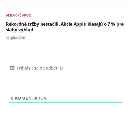
AMERICKÉ AKCIE
Rekordné tržby nestačili. Akcie Applu klesajú o 7 % pre
slabý výhľad
31. júla 2026
Prihlásiť sa na odber
0
KOMENTÁROV