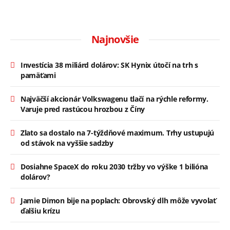
Najnovšie
Investícia 38 miliárd dolárov: SK Hynix útočí na trh s
pamäťami
Najväčší akcionár Volkswagenu tlačí na rýchle reformy.
Varuje pred rastúcou hrozbou z Číny
Zlato sa dostalo na 7-týždňové maximum. Trhy ustupujú
od stávok na vyššie sadzby
Dosiahne SpaceX do roku 2030 tržby vo výške 1 bilióna
dolárov?
Jamie Dimon bije na poplach: Obrovský dlh môže vyvolať
ďalšiu krízu