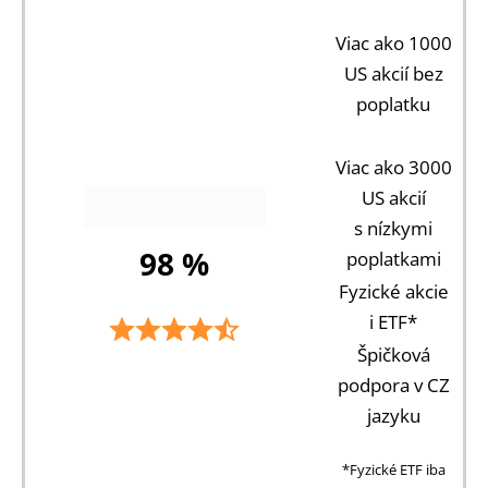
Viac ako 1000
US akcií bez
poplatku
Viac ako 3000
US akcií
s nízkymi
98 %
poplatkami
Fyzické akcie
i ETF*
Špičková
podpora v CZ
jazyku
*Fyzické ETF iba