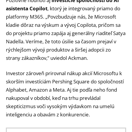
Pozitívne hodnotí aj
investície spoločnosti do AI
asistenta Copilot
, ktorý je integrovaný priamo do
platformy M365. „Povzbudzuje nás, že Microsoft
kladie dôraz na výskum a vývoj Copilota, pričom sa
do projektu priamo zapája aj generálny riaditeľ Satya
Nadella. Veríme, že toto úsilie sa časom prejaví v
rýchlejšom vývoji produktov a širšej adopcii zo
strany zákazníkov,“ uviedol Ackman.
Investor zároveň prirovnal nákup akcií Microsoftu k
skorším investíciám Pershing Square do spoločností
Alphabet, Amazon a Meta. Aj tie podľa neho fond
nakupoval v období, keď na trhu prevládal
skepticizmus voči vysokým výdavkom na umelú
inteligenciu a obavám z konkurencie.