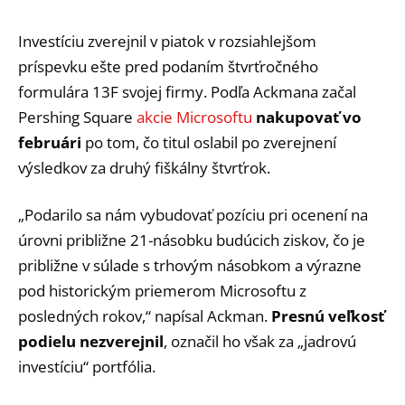
Investíciu zverejnil v piatok v rozsiahlejšom
príspevku ešte pred podaním štvrťročného
formulára 13F svojej firmy. Podľa Ackmana začal
Pershing Square
akcie Microsoftu
nakupovať vo
februári
po tom, čo titul oslabil po zverejnení
výsledkov za druhý fiškálny štvrťrok.
„Podarilo sa nám vybudovať pozíciu pri ocenení na
úrovni približne 21-násobku budúcich ziskov, čo je
približne v súlade s trhovým násobkom a výrazne
pod historickým priemerom Microsoftu z
posledných rokov,“ napísal Ackman.
Presnú veľkosť
podielu nezverejnil
, označil ho však za „jadrovú
investíciu“ portfólia.