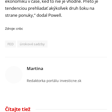
ekonomiku v čase, keď to nie je vhodné. Preto je
tendenciou prehliadať akýkoľvek druh šoku na
strane ponuky,“ dodal Powell.
Zdroje: cnbc
FED
úrokové sadzby
Martina
Redaktorka portálu investicne.sk
Čítajte tiež