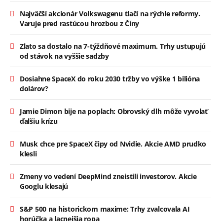
Najväčší akcionár Volkswagenu tlačí na rýchle reformy.
Varuje pred rastúcou hrozbou z Číny
Zlato sa dostalo na 7-týždňové maximum. Trhy ustupujú
od stávok na vyššie sadzby
Dosiahne SpaceX do roku 2030 tržby vo výške 1 bilióna
dolárov?
Jamie Dimon bije na poplach: Obrovský dlh môže vyvolať
ďalšiu krízu
Musk chce pre SpaceX čipy od Nvidie. Akcie AMD prudko
klesli
Zmeny vo vedení DeepMind zneistili investorov. Akcie
Googlu klesajú
S&P 500 na historickom maxime: Trhy zvalcovala AI
horúčka a lacnejšia ropa