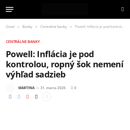
Úvod
Banky
Centrálne banky
Powell: Inflácia je pod kontrolou, ropný šok nemení výhľad sadzieb
»
»
»
CENTRÁLNE BANKY
Powell: Inflácia je pod
kontrolou, ropný šok nemení
výhľad sadzieb
MARTINA
31. marca 2026
0