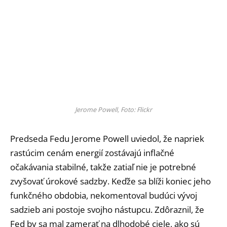
Jerome Powell, Foto: Flickr
Predseda Fedu Jerome Powell uviedol, že napriek
rastúcim cenám energií zostávajú inflačné
očakávania stabilné, takže zatiaľ nie je potrebné
zvyšovať úrokové sadzby. Keďže sa blíži koniec jeho
funkčného obdobia, nekomentoval budúci vývoj
sadzieb ani postoje svojho nástupcu. Zdôraznil, že
Fed by sa mal zamerať na dlhodobé ciele, ako sú