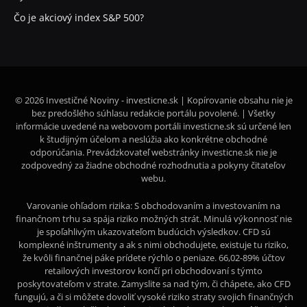
Čo je akciový index S&P 500?
© 2026 Investičné Noviny - investicne.sk | Kopírovanie obsahu nie je
bez predošlého súhlasu redakcie portálu povolené. | Všetky
informácie uvedené na webovom portáli investicne.sk sú určené len
k študijným účelom a neslúžia ako konkrétne obchodné
odporúčania. Prevádzkovateľ webstránky investicne.sk nie je
zodpovedný za žiadne obchodné rozhodnutia a pokyny čitateľov
webu.
Varovanie ohľadom rizika: S obchodovaním a investovaním na
finančnom trhu sa spája riziko možných strát. Minulá výkonnosť nie
je spoľahlivým ukazovateľom budúcich výsledkov. CFD sú
komplexné inštrumenty a ak s nimi obchodujete, existuje tu riziko,
že kvôli finančnej páke prídete rýchlo o peniaze. 66,02-89% účtov
retailových investorov končí pri obchodovaní s týmto
poskytovateľom v strate. Zamyslite sa nad tým, či chápete, ako CFD
fungujú, a či si môžete dovoliť vysoké riziko straty svojich finančných