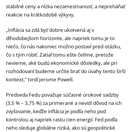
stabilné ceny a nízka nezamestnanosť, a nepreháňať
reakcie na krátkodobé výkyvy.
„Inflácia sa zdá byť dobre ukotvená aj v
dlhodobejšom horizonte, ale napriek tomu je to
niečo, čo nás nakoniec možno postaví pred otázku,
čo s tým robiť. Zatiaľ tomu ešte čelíme, pretože
nevieme, aké budú ekonomické dôsledky, ale pri
rozhodovaní budeme určite brať do úvahy tento širší
kontext,“ tvrdí Jerome Powell.
Predseda Fedu považuje súčasné úrokové sadzby
(3,5 % – 3,75 %) za primerané a nevidí dôvod na ich
zvyšovanie, keďže inflácia je podľa neho pod
kontrolou aj napriek rastu cien energií. Fed podľa
neho sleduje globálne riziká, ako sú geopolitické