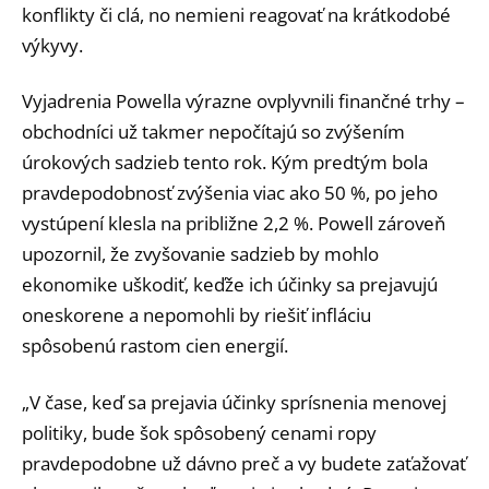
konflikty či clá, no nemieni reagovať na krátkodobé
výkyvy.
Vyjadrenia Powella výrazne ovplyvnili finančné trhy –
obchodníci už takmer nepočítajú so zvýšením
úrokových sadzieb tento rok. Kým predtým bola
pravdepodobnosť zvýšenia viac ako 50 %, po jeho
vystúpení klesla na približne 2,2 %. Powell zároveň
upozornil, že zvyšovanie sadzieb by mohlo
ekonomike uškodiť, keďže ich účinky sa prejavujú
oneskorene a nepomohli by riešiť infláciu
spôsobenú rastom cien energií.
„V čase, keď sa prejavia účinky sprísnenia menovej
politiky, bude šok spôsobený cenami ropy
pravdepodobne už dávno preč a vy budete zaťažovať