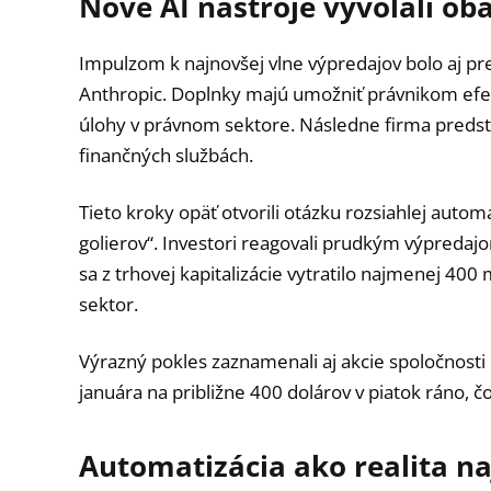
Nové AI nástroje vyvolali ob
Impulzom k najnovšej vlne výpredajov bolo aj pr
Anthropic. Doplnky majú umožniť právnikom efek
úlohy v právnom sektore. Následne firma predsta
finančných službách.
Tieto kroky opäť otvorili otázku rozsiahlej autom
golierov“. Investori reagovali prudkým výpredajom
sa z trhovej kapitalizácie vytratilo najmenej 400 
sektor.
Výrazný pokles zaznamenali aj akcie spoločnosti M
januára na približne 400 dolárov v piatok ráno, č
Automatizácia ako realita na