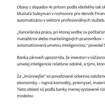
Obavy z dopadov AI pritom podľa všetkého tak sko
Mustafa Suleyman v rozhovore pre denník Financi
automatizáciu v sektore profesionálnych služieb.
„Kancelárska práca, pri ktorej sedíte za počítačo
manažérov alebo marketingových pracovníkov – bu
automatizovaná umelou inteligenciou,“ povedal
Banka zároveň upozornila, že investori v súčasno
umelej inteligencie relatívne odolné, a tými, k
Za „imúnnejšie“ sú považované odvetvia založe
ekonomiky – najmä komodity, priemysel, materiál
Tieto oblasti sú podľa banky menej vystavené ri
modelov.