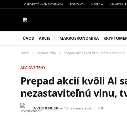
O INVESTIČNÝCH NOVINÁCH
KONTAKT
INZERCIA
MAKROKALE
ÚVOD
AKCIE
MAKROEKONOMIKA
KRYPTOME
Úvod
Akciové trhy
Prepad akcií kvôli AI sa môže zmeniť na 
»
»
AKCIOVÉ TRHY
Prepad akcií kvôli AI 
nezastaviteľnú vlnu, t
INVESTICNE.SK
13. februára 2026
0