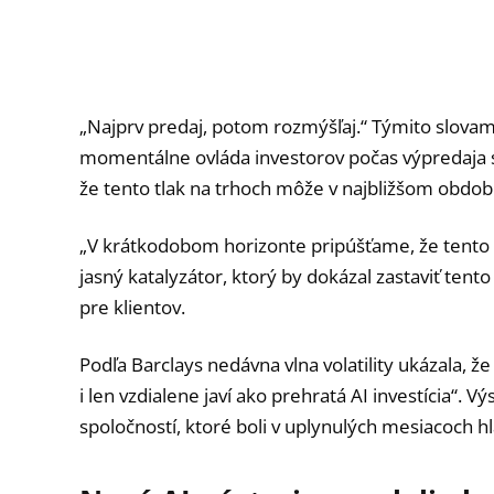
„Najprv predaj, potom rozmýšľaj.“ Týmito slovami
momentálne ovláda investorov počas výpredaja so
že tento tlak na trhoch môže v najbližšom obdob
„V krátkodobom horizonte pripúšťame, že tento 
jasný katalyzátor, ktorý by dokázal zastaviť ten
pre klientov.
Podľa Barclays nedávna vlna volatility ukázala, ž
i len vzdialene javí ako prehratá AI investícia“.
spoločností, ktoré boli v uplynulých mesiacoch h