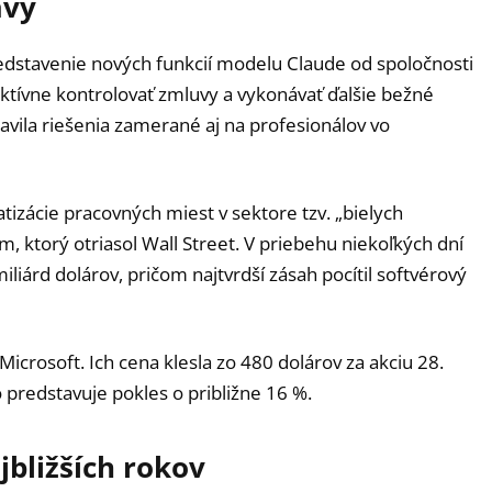
avy
edstavenie nových funkcií modelu Claude od spoločnosti
tívne kontrolovať zmluvy a vykonávať ďalšie bežné
vila riešenia zamerané aj na profesionálov vo
atizácie pracovných miest v sektore tzv. „bielych
, ktorý otriasol Wall Street. V priebehu niekoľkých dní
miliárd dolárov, pričom najtvrdší zásah pocítil softvérový
icrosoft. Ich cena klesla zo 480 dolárov za akciu 28.
o predstavuje pokles o približne 16 %.
jbližších rokov