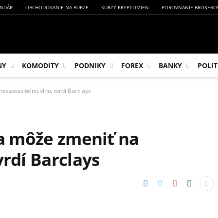
NDÁR
OBCHODOVANIE NA BURZE
KURZY KRYPTOMIEN
POROVNANIE BROKERO
NY
KOMODITY
PODNIKY
FOREX
BANKY
POLIT
nezastaviteľnú vlnu, tvrdí Barclays
sa môže zmeniť na
vrdí Barclays