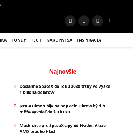
V
Facebook
Instagram
RSS
IKA
FONDY
TECH
NAKOPNI SA
INŠPIRÁCIA
Najnovšie
Dosiahne SpaceX do roku 2030 tržby vo výške
1 bilióna dolárov?
Jamie Dimon bije na poplach: Obrovský dlh
môže vyvolať ďalšiu krízu
Musk chce pre SpaceX čipy od Nvidie. Akcie
AMD prudko klesli