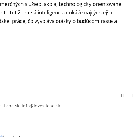
erčných služieb, ako aj technologicky orientované
e tu totiž umelá inteligencia dokáže najrýchlejšie
dskej práce, čo vyvoláva otázky o budúcom raste a
Facebo
In
esticne.sk. info@investicne.sk