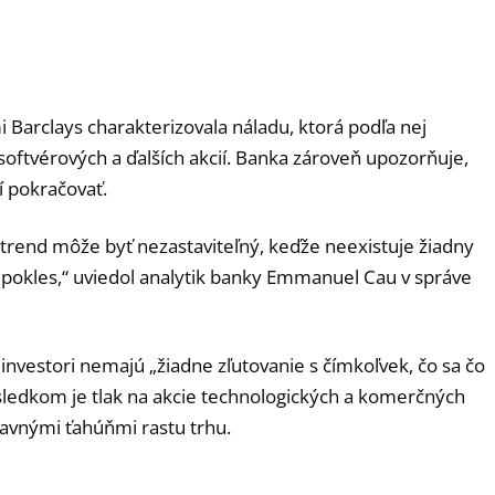
 Barclays charakterizovala náladu, ktorá podľa nej
ftvérových a ďalších akcií. Banka zároveň upozorňuje,
í pokračovať.
trend môže byť nezastaviteľný, keďže neexistuje žiadny
to pokles,“ uviedol analytik banky Emmanuel Cau v správe
e investori nemajú „žiadne zľutovanie s čímkoľvek, čo sa čo
 Výsledkom je tlak na akcie technologických a komerčných
lavnými ťahúňmi rastu trhu.