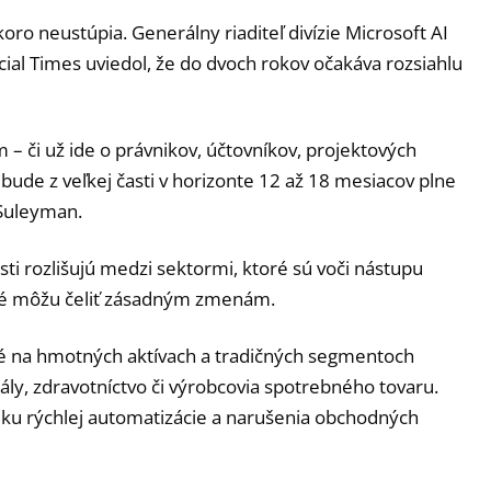
ro neustúpia. Generálny riaditeľ divízie Microsoft AI
al Times uviedol, že do dvoch rokov očakáva rozsiahlu
m – či už ide o právnikov, účtovníkov, projektových
de z veľkej časti v horizonte 12 až 18 mesiacov plne
 Suleyman.
sti rozlišujú medzi sektormi, ktoré sú voči nástupu
toré môžu čeliť zásadným zmenám.
né na hmotných aktívach a tradičných segmentoch
y, zdravotníctvo či výrobcovia spotrebného tovaru.
ziku rýchlej automatizácie a narušenia obchodných