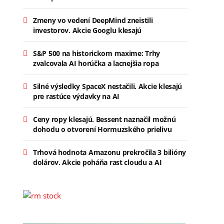
Zmeny vo vedení DeepMind zneistili
investorov. Akcie Googlu klesajú
S&P 500 na historickom maxime: Trhy
zvalcovala AI horúčka a lacnejšia ropa
Silné výsledky SpaceX nestačili. Akcie klesajú
pre rastúce výdavky na AI
Ceny ropy klesajú. Bessent naznačil možnú
dohodu o otvorení Hormuzského prielivu
Trhová hodnota Amazonu prekročila 3 bilióny
dolárov. Akcie poháňa rast cloudu a AI