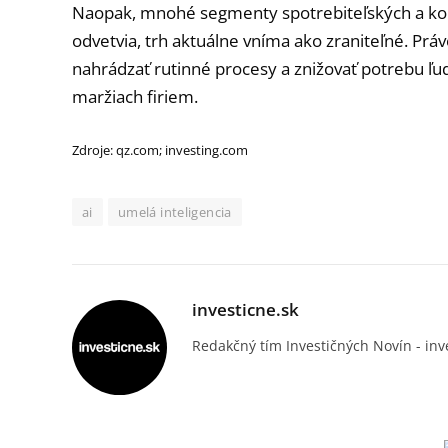
Naopak, mnohé segmenty spotrebiteľských a kom
odvetvia, trh aktuálne vníma ako zraniteľné. Práv
nahrádzať rutinné procesy a znižovať potrebu ľu
maržiach firiem.
Zdroje: qz.com; investing.com
ai
umelá inteligencia
investicne.sk
Redakčný tím Investičných Novín - inv