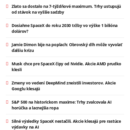
Zlato sa dostalo na 7-týždňové maximum. Trhy ustupujú
od stávok na vyššie sadzby
Dosiahne SpaceX do roku 2030 tržby vo výške 1 bilióna
dolárov?
Jamie Dimon bije na poplach: Obrovský dlh môže vyvolať
ďalšiu krízu
Musk chce pre SpaceX čipy od Nvidie. Akcie AMD prudko
klesli
Zmeny vo vedení DeepMind zneistili investorov. Akcie
Googlu klesajú
S&P 500 na historickom maxime: Trhy zvalcovala AI
horúčka a lacnejšia ropa
Silné výsledky SpaceX nestačili. Akcie klesajú pre rastúce
výdavky na AI