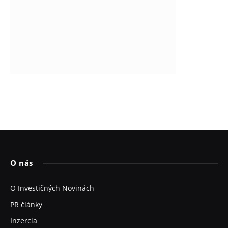
O nás
O Investičných Novinách
PR články
Inzercia