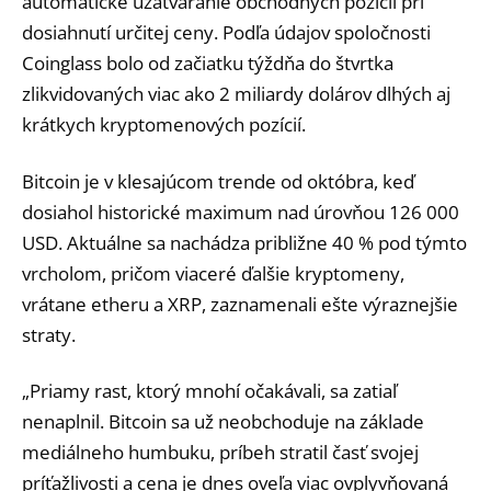
automatické uzatváranie obchodných pozícií pri
dosiahnutí určitej ceny. Podľa údajov spoločnosti
Coinglass bolo od začiatku týždňa do štvrtka
zlikvidovaných viac ako 2 miliardy dolárov dlhých aj
krátkych kryptomenových pozícií.
Bitcoin je v klesajúcom trende od októbra, keď
dosiahol historické maximum nad úrovňou 126 000
USD. Aktuálne sa nachádza približne 40 % pod týmto
vrcholom, pričom viaceré ďalšie kryptomeny,
vrátane etheru a XRP, zaznamenali ešte výraznejšie
straty.
„Priamy rast, ktorý mnohí očakávali, sa zatiaľ
nenaplnil. Bitcoin sa už neobchoduje na základe
mediálneho humbuku, príbeh stratil časť svojej
príťažlivosti a cena je dnes oveľa viac ovplyvňovaná