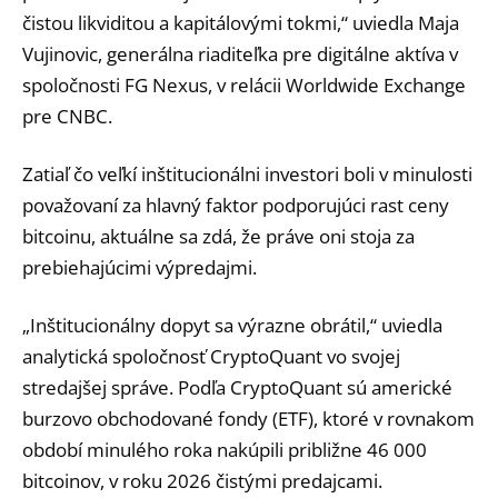
čistou likviditou a kapitálovými tokmi,“ uviedla Maja
Vujinovic, generálna riaditeľka pre digitálne aktíva v
spoločnosti FG Nexus, v relácii Worldwide Exchange
pre CNBC.
Zatiaľ čo veľkí inštitucionálni investori boli v minulosti
považovaní za hlavný faktor podporujúci rast ceny
bitcoinu, aktuálne sa zdá, že práve oni stoja za
prebiehajúcimi výpredajmi.
„Inštitucionálny dopyt sa výrazne obrátil,“ uviedla
analytická spoločnosť CryptoQuant vo svojej
stredajšej správe. Podľa CryptoQuant sú americké
burzovo obchodované fondy (ETF), ktoré v rovnakom
období minulého roka nakúpili približne 46 000
bitcoinov, v roku 2026 čistými predajcami.