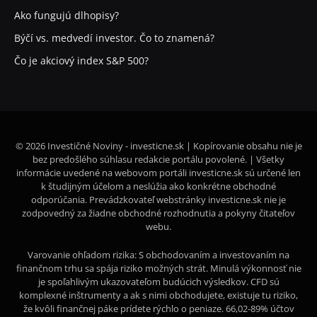
Ako fungujú dlhopisy?
Býčí vs. medvedí investor. Čo to znamená?
Čo je akciový index S&P 500?
© 2026 Investičné Noviny - investicne.sk | Kopírovanie obsahu nie je
bez predošlého súhlasu redakcie portálu povolené. | Všetky
informácie uvedené na webovom portáli investicne.sk sú určené len
k študijným účelom a neslúžia ako konkrétne obchodné
odporúčania. Prevádzkovateľ webstránky investicne.sk nie je
zodpovedný za žiadne obchodné rozhodnutia a pokyny čitateľov
webu.
Varovanie ohľadom rizika: S obchodovaním a investovaním na
finančnom trhu sa spája riziko možných strát. Minulá výkonnosť nie
je spoľahlivým ukazovateľom budúcich výsledkov. CFD sú
komplexné inštrumenty a ak s nimi obchodujete, existuje tu riziko,
že kvôli finančnej páke prídete rýchlo o peniaze. 66,02-89% účtov