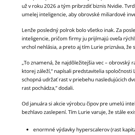
už v roku 2026 a tým pribrzdiť biznis Nvidie. Tvrdi
umelej inteligencie, aby obrovské miliardové inve
Lenže posledný polrok bolo všetko inak. Za pos
inteligencie, pričom firmy ju prijímajú oveľa rých
vrchol nehlásia, a preto aj tím Lurie priznáva, že
„To znamená, že najdôležitejšia vec – obrovský r
ktorej záleží,“ napísali predstavitelia spoločnosti
schopná udržať rast v priebehu nasledujúcich dv
rast pochádza,“ dodali.
Od januára si akcie výrobcu čipov pre umelú inteli
bezhlavo zaslepení. Tím Lurie varuje, že stále exi
enormné výdavky hyperscalerov (rast kapit