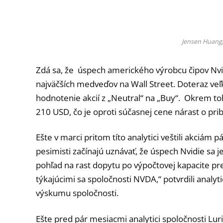
Jensen Huang, 
Zdá sa, že úspech amerického výrobcu čipov Nvidi
najväčších medveďov na Wall Street. Doteraz veľk
hodnotenie akcií z „Neutral“ na „Buy“. Okrem to
210 USD, čo je oproti súčasnej cene nárast o pri
Ešte v marci pritom títo analytici veštili akciám p
pesimisti začínajú uznávať, že úspech Nvidie sa 
pohľad na rast dopytu po výpočtovej kapacite pr
týkajúcimi sa spoločnosti NVDA,“ potvrdili analy
výskumu spoločnosti.
Ešte pred pár mesiacmi analytici spoločnosti Luri