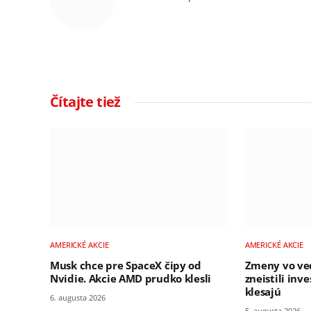
Čítajte tiež
AMERICKÉ AKCIE
AMERICKÉ AKCIE
Musk chce pre SpaceX čipy od
Zmeny vo ve
Nvidie. Akcie AMD prudko klesli
zneistili inv
klesajú
6. augusta 2026
5. augusta 2026