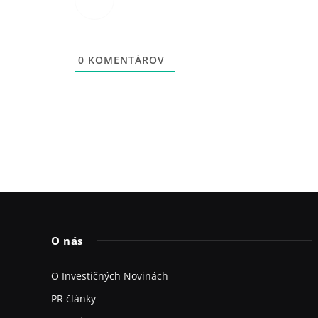
0
KOMENTÁROV
O nás
O Investičných Novinách
PR články