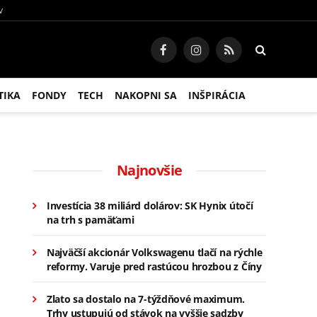
V
Facebook
Instagram
RSS
TIKA
FONDY
TECH
NAKOPNI SA
INŠPIRÁCIA
Najnovšie
Investícia 38 miliárd dolárov: SK Hynix útočí
na trh s pamäťami
Najväčší akcionár Volkswagenu tlačí na rýchle
reformy. Varuje pred rastúcou hrozbou z Číny
Zlato sa dostalo na 7-týždňové maximum.
Trhy ustupujú od stávok na vyššie sadzby