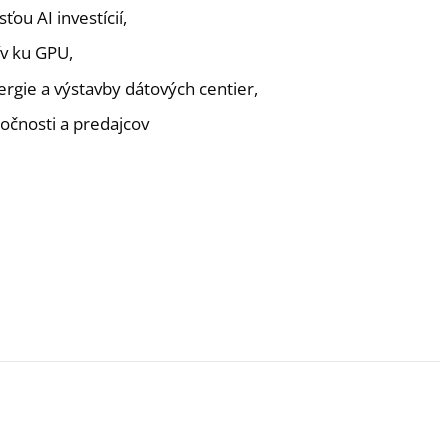
ou AI investícií,
ív ku GPU,
rgie a výstavby dátových centier,
očnosti a predajcov