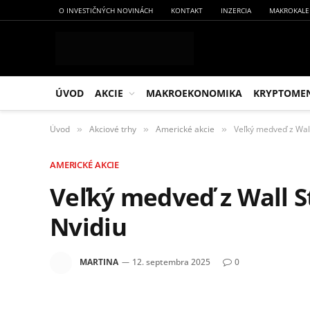
O INVESTIČNÝCH NOVINÁCH
KONTAKT
INZERCIA
MAKROKALE
ÚVOD
AKCIE
MAKROEKONOMIKA
KRYPTOME
Úvod
Akciové trhy
Americké akcie
Veľký medveď z Wall
»
»
»
AMERICKÉ AKCIE
Veľký medveď z Wall S
Nvidiu
MARTINA
12. septembra 2025
0