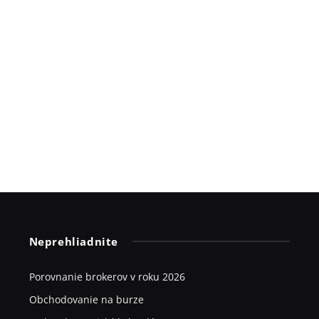
Neprehliadnite
Porovnanie brokerov v roku 2026
Obchodovanie na burze