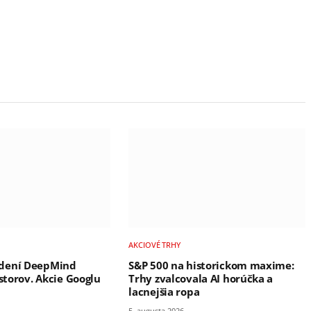
AKCIOVÉ TRHY
dení DeepMind
S&P 500 na historickom maxime:
estorov. Akcie Googlu
Trhy zvalcovala AI horúčka a
lacnejšia ropa
5. augusta 2026