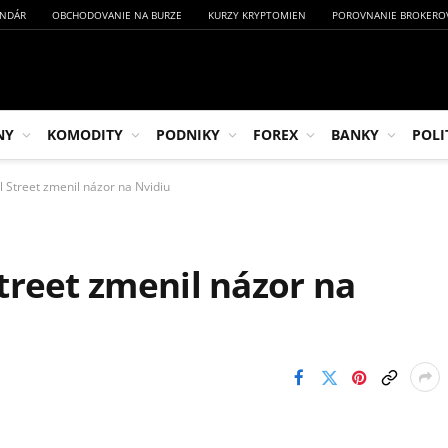
NDÁR
OBCHODOVANIE NA BURZE
KURZY KRYPTOMIEN
POROVNANIE BROKERO
NY
KOMODITY
PODNIKY
FOREX
BANKY
POLI
 Street zmenil názor na Nvidiu
treet zmenil názor na