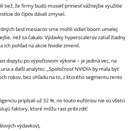
li tiež, že firmy budú musieť priniesť vážnejšie využitie
stície do čipov dávali zmysel.
ledných šesť mesiacov sme mohli vidieť boom umelej
lejšie, než sa čakalo. Výdavky hyperscalerov zatiaľ žiadny
 sa ich pohľad na akcie Nvidie zmenil.
ast dopytu po výpočtovom výkone – je jediná vec, na
 Luria a ďalší analytici. „Spoločnosť NVIDIA by mala byť
och rokov, bez ohľadu na to, z ktorého segmentu tento
genciu pripísali už 32 %, no touto eufóriou nie sú všetci
stujú faktory, ktoré môžu rast pribrzdiť:
álových výdavkov),