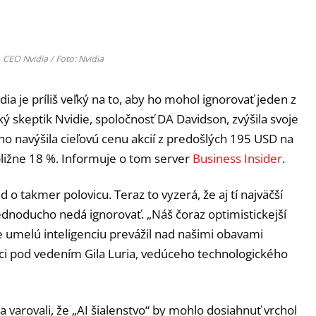
CEO Nvidia / Foto: Nvidia
a je príliš veľký na to, aby ho mohol ignorovať jeden z
ý skeptik Nvidie, spoločnosť DA Davidson, zvýšila svoje
ho navýšila cieľovú cenu akcií z predošlých 195 USD na
bližne 18 %. Informuje o tom server
Business Insider
.
ád o takmer polovicu. Teraz to vyzerá, že aj tí najväčší
jednoducho nedá ignorovať. „Náš čoraz optimistickejší
e umelú inteligenciu prevážil nad našimi obavami
tici pod vedením Gila Luria, vedúceho technologického
a varovali, že „AI šialenstvo“ by mohlo dosiahnuť vrchol