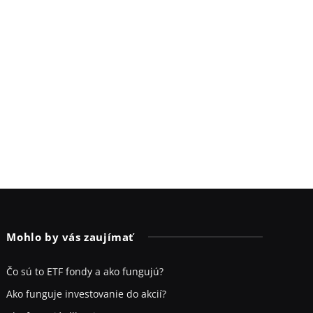
Mohlo by vás zaujímať
Čo sú to ETF fondy a ako fungujú?
Ako funguje investovanie do akcií?