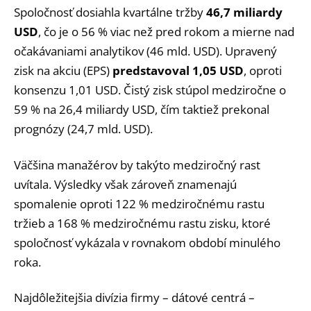
Spoločnosť dosiahla kvartálne tržby
46,7 miliardy
USD
, čo je o 56 % viac než pred rokom a mierne nad
očakávaniami analytikov (46 mld. USD). Upravený
zisk na akciu (EPS)
predstavoval 1,05 USD
, oproti
konsenzu 1,01 USD. Čistý zisk stúpol medziročne o
59 % na 26,4 miliardy USD, čím taktiež prekonal
prognózy (24,7 mld. USD).
Väčšina manažérov by takýto medziročný rast
uvítala. Výsledky však zároveň znamenajú
spomalenie oproti 122 % medziročnému rastu
tržieb a 168 % medziročnému rastu zisku, ktoré
spoločnosť vykázala v rovnakom období minulého
roka.
Najdôležitejšia divízia firmy – dátové centrá –