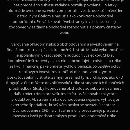
bez predošlého súhlasu redakcie portálu povolené. | Všetky
informácie uvedené na webovom portáli investicne.sk sú určené len
k študijným účelom a neslúžia ako konkrétne obchodné
odporúčania. Prevádzkovateľ webstránky investicne.sk nie je
zodpovedný za žiadne obchodné rozhodnutia a pokyny čitateľov
webu.
Varovanie ohľadom rizika: S obchodovaním a investovaním na
finančnom trhu sa spája riziko možných strát. Minulá výkonnosť nie
je spoľahlivým ukazovateľom budúcich výsledkov. CFD sú
komplexné inštrumenty a ak s nimi obchodujete, existuje tu riziko,
že kvôli finančnej páke prídete rýchlo o peniaze. 66,02-89% účtov
retailových investorov končí pri obchodovaní s týmto
poskytovateľom v strate. Zamyslite sa nad tým, či chápete, ako CFD
fungujú, a či si môžete dovoliť vysoké riziko straty svojich finančných
prostriedkov. Služby kopírovania obchodov so sebou môžu niesť
ďalšiu mieru rizika pre vašu investíciu kvôli povahe takýchto
produktov. Ak sú vám riziká obchodovania nejasné, vyhľadajte
externého špecialistu, ktorý vám poskytne nezávislú asistenciu.
Obchodovanie s CFD na virtuálne meny predstavuje pre vašu
investíciu kvôli podstate takých produktov dodatočné riziko.