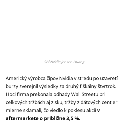
Šéf Nvidie Jensen Huang
Americký výrobca čipov Nvidia v stredu po uzavretí
burzy zverejnil výsledky za druhý fiškálny štvrťrok.
Hoci firma prekonala odhady Wall Streetu pri
celkových tržbách aj zisku, tržby z dátových centier
mierne sklamali, čo viedlo k poklesu akcií
v
aftermarkete o približne 3,5 %.