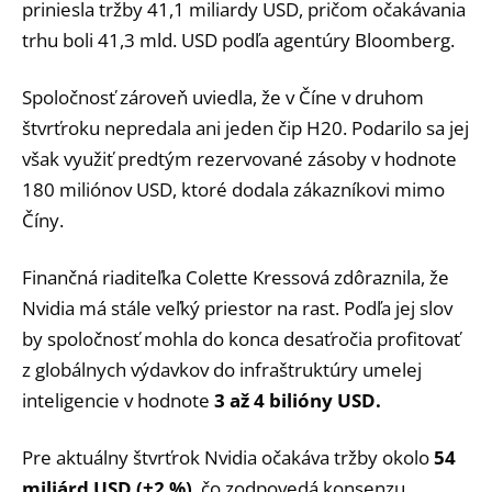
priniesla tržby 41,1 miliardy USD, pričom očakávania
trhu boli 41,3 mld. USD podľa agentúry Bloomberg.
Spoločnosť zároveň uviedla, že v Číne v druhom
štvrťroku nepredala ani jeden čip H20. Podarilo sa jej
však využiť predtým rezervované zásoby v hodnote
180 miliónov USD, ktoré dodala zákazníkovi mimo
Číny.
Finančná riaditeľka Colette Kressová zdôraznila, že
Nvidia má stále veľký priestor na rast. Podľa jej slov
by spoločnosť mohla do konca desaťročia profitovať
z globálnych výdavkov do infraštruktúry umelej
inteligencie v hodnote
3 až 4 bilióny USD.
Pre aktuálny štvrťrok Nvidia očakáva tržby okolo
54
miliárd USD (±2 %)
, čo zodpovedá konsenzu