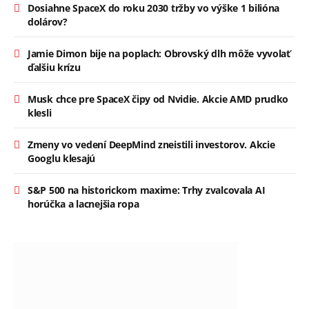
Dosiahne SpaceX do roku 2030 tržby vo výške 1 bilióna
dolárov?
Jamie Dimon bije na poplach: Obrovský dlh môže vyvolať
ďalšiu krízu
Musk chce pre SpaceX čipy od Nvidie. Akcie AMD prudko
klesli
Zmeny vo vedení DeepMind zneistili investorov. Akcie
Googlu klesajú
S&P 500 na historickom maxime: Trhy zvalcovala AI
horúčka a lacnejšia ropa