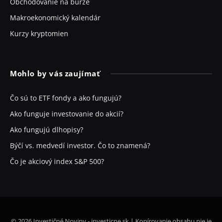
Obchodovanie na burze
Makroekonomický kalendár
Kurzy kryptomien
Mohlo by vás zaujímať
Čo sú to ETF fondy a ako fungujú?
Ako funguje investovanie do akcií?
Ako fungujú dlhopisy?
Býčí vs. medvedí investor. Čo to znamená?
Čo je akciový index S&P 500?
© 2026 Investičné Noviny - investicne.sk | Kopírovanie obsahu nie je