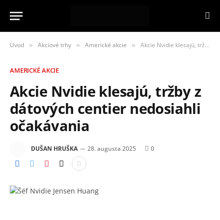
Úvod
Akciové trhy
Americké akcie
Akcie Nvidie klesajú, tržby z dátových centier nedosiahli očakávania
»
»
»
AMERICKÉ AKCIE
Akcie Nvidie klesajú, tržby z
dátových centier nedosiahli
očakávania
DUŠAN HRUŠKA
28. augusta 2025
0