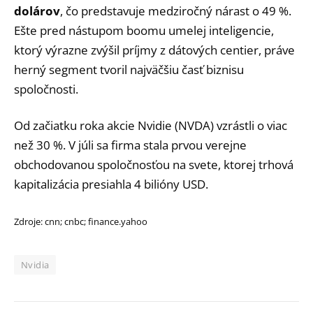
dolárov
, čo predstavuje medziročný nárast o 49 %.
Ešte pred nástupom boomu umelej inteligencie,
ktorý výrazne zvýšil príjmy z dátových centier, práve
herný segment tvoril najväčšiu časť biznisu
spoločnosti.
Od začiatku roka akcie Nvidie (NVDA) vzrástli o viac
než 30 %. V júli sa firma stala prvou verejne
obchodovanou spoločnosťou na svete, ktorej trhová
kapitalizácia presiahla 4 bilióny USD.
Zdroje: cnn; cnbc; finance.yahoo
Nvidia