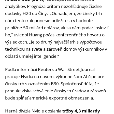
analytikov. Prognóza pritom nezohľadňuje žiadne
dodávky H20 do Číny. „Odhadujem, že čínsky trh
nám tento rok prinesie príležitosti v hodnote
približne 50 miliárd dolárov, ak sa nám podarí osloviť
ho,“ uviedol Huang počas konferenčného hovoru o
výsledkoch. „Je to druhý najväčší trh s výpočtovou
technikou na svete a zároveň domov výskumníkov v
oblasti umelej inteligencie.“
Podľa informácií Reuters a Wall Street Journal
pracuje Nvidia na novom, výkonnejšom AI čipe pre
čínsky trh s označením B30. Spoločnosť dúfa, že
produkt získa schválenie čínskych úradov a zároveň
bude spĺňať americké exportné obmedzenia.
Herná divízia Nvidie dosiahla
tržby 4,3 miliardy