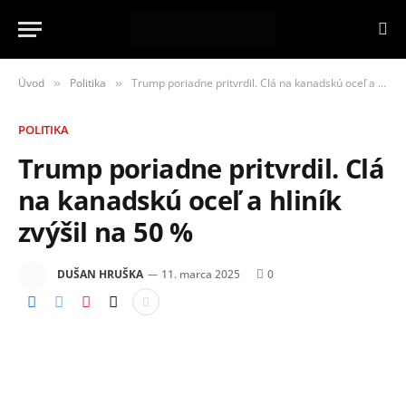
Úvod
Politika
Trump poriadne pritvrdil. Clá na kanadskú oceľ a hliník zvýšil na 50 %
»
»
POLITIKA
Trump poriadne pritvrdil. Clá
na kanadskú oceľ a hliník
zvýšil na 50 %
DUŠAN HRUŠKA
11. marca 2025
0