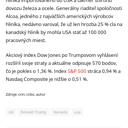
hliníka importovaného do USA a takmer štvrtinu
dovozu železa a ocele. Generálny riaditeľ spoločnosti
Alcoa, jedného z najväčších amerických výrobcov
hliníka, nedávno varoval, že už len hrozba 25 % cla na
kanadský hliník by mohla USA stáť až 100 000
pracovných miest.
Akciový index Dow Jones po Trumpovom vyhlásení
rozšíril svoje straty a aktuálne odpisuje 570 bodov,
čo je pokles o 1,36 %. Index
S&P 500
stráca 0,94 % a
Nasdaq Composite je nižšie o 0,51 %.
Zdroje: cnn; cnbc; autor
clá
Donald Trump
Kanada
usa