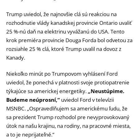
Trump uviedol, že najnovšie clá sú reakciou na
rozhodnutie vlády kanadskej provincie Ontario uvaliť
25 %-nú daň na elektrinu vyvážanú do USA. Tento
krok premiéra provincie Douga Forda bol odvetou za
rozsiahle 25 % clá, ktoré Trump uvalil na dovoz z
Kanady.
Niekoľko minút po Trumpovom vyhlásení Ford
uviedol, že ponechá v platnosti svoje protiopatrenie
týkajúce sa americkej energetiky.
„Neustúpime.
Budeme neúprosní,“
uviedol Ford v televízii
MSNBC. „Ospravedlňujem sa americkému ľudu, že
sa prezident Trump rozhodol pre nevyprovokovaný
útok na našu krajinu, na rodiny, na pracovné miesta,
a to je neprijateľné.“