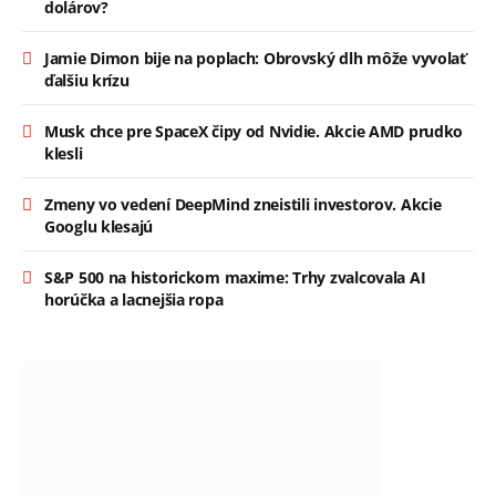
dolárov?
Jamie Dimon bije na poplach: Obrovský dlh môže vyvolať
ďalšiu krízu
Musk chce pre SpaceX čipy od Nvidie. Akcie AMD prudko
klesli
Zmeny vo vedení DeepMind zneistili investorov. Akcie
Googlu klesajú
S&P 500 na historickom maxime: Trhy zvalcovala AI
horúčka a lacnejšia ropa