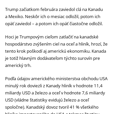
Trump začiatkom februára zaviedol clá na Kanadu
a Mexiko. Neskôr ich o mesiac odložil, potom ich
opäť zaviedol – a potom ich opäť čiastočne odložil.
Hoci je Trumpovým cieľom zatlačiť na kanadské
hospodárstvo zvýšením ciel na oceľ a hliník, hrozí, že
tento krok poškodí aj americkú ekonomiku. Kanada
je totiž hlavným dodávateľom týchto surovín pre
americký trh.
Podľa údajov amerického ministerstva obchodu USA
minulý rok doviezli z Kanady hliník v hodnote 11,4
miliardy USD a železo a oceľ v hodnote 7,6 miliardy
USD (vládne štatistiky evidujú železo a oceľ
spoločne). Kanadský dovoz tvoril 41 % všetkého