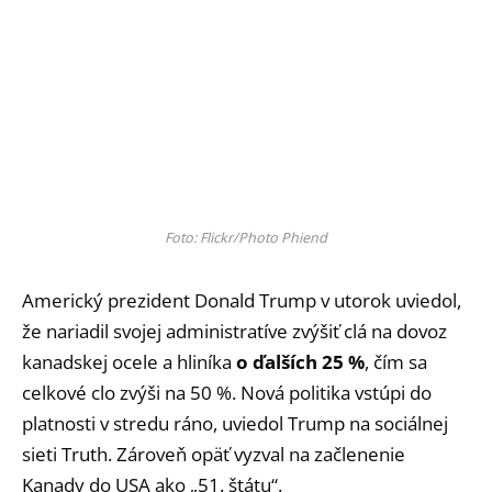
Foto: Flickr/Photo Phiend
Americký prezident Donald Trump v utorok uviedol,
že nariadil svojej administratíve zvýšiť clá na dovoz
kanadskej ocele a hliníka
o ďalších 25 %
, čím sa
celkové clo zvýši na 50 %. Nová politika vstúpi do
platnosti v stredu ráno, uviedol Trump na sociálnej
sieti Truth. Zároveň opäť vyzval na začlenenie
Kanady do USA ako „51. štátu“.