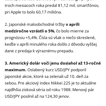
troch mesiacoch roka predal 81,12 mil. smartfónov,
pri Apple to bolo 60,17 milióna.
2. Japonské maloobchodné tržby
v apríli
medziročne vzrástli o 5%
, čo bolo mierne za
prognózou +5,4%. Čísla sú však o niečo skreslené,
keďže v apríli minulého roka došlo z dôvodu vyššej
dane z predaja k výraznému prepadu.
3. Americký dolár voči jenu dosiahol až 13-ročné
maximum.
Oslabený kurz USD/JPY podporil
japonské akcie, ktoré sa zelenali už 10. deň za
sebou. Pre akciový index Nikkei 225 je to aktuálne
najdlhšia zisková séria od roku 1988. Menový pár
USD/JPY posilnil až na 124,30 jenov.