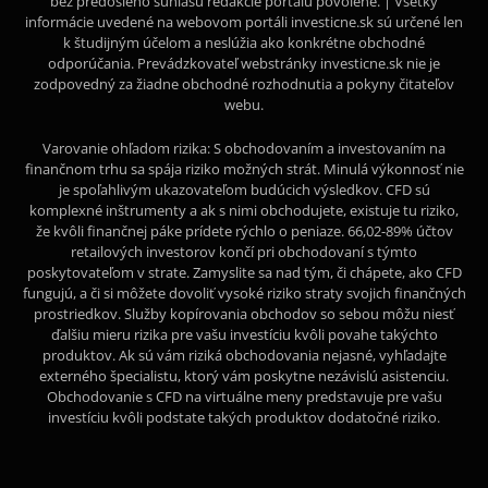
bez predošlého súhlasu redakcie portálu povolené. | Všetky
informácie uvedené na webovom portáli investicne.sk sú určené len
k študijným účelom a neslúžia ako konkrétne obchodné
odporúčania. Prevádzkovateľ webstránky investicne.sk nie je
zodpovedný za žiadne obchodné rozhodnutia a pokyny čitateľov
webu.
Varovanie ohľadom rizika: S obchodovaním a investovaním na
finančnom trhu sa spája riziko možných strát. Minulá výkonnosť nie
je spoľahlivým ukazovateľom budúcich výsledkov. CFD sú
komplexné inštrumenty a ak s nimi obchodujete, existuje tu riziko,
že kvôli finančnej páke prídete rýchlo o peniaze. 66,02-89% účtov
retailových investorov končí pri obchodovaní s týmto
poskytovateľom v strate. Zamyslite sa nad tým, či chápete, ako CFD
fungujú, a či si môžete dovoliť vysoké riziko straty svojich finančných
prostriedkov. Služby kopírovania obchodov so sebou môžu niesť
ďalšiu mieru rizika pre vašu investíciu kvôli povahe takýchto
produktov. Ak sú vám riziká obchodovania nejasné, vyhľadajte
externého špecialistu, ktorý vám poskytne nezávislú asistenciu.
Obchodovanie s CFD na virtuálne meny predstavuje pre vašu
investíciu kvôli podstate takých produktov dodatočné riziko.