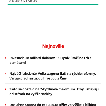
0
KOMENTÁROV
Najnovšie
Investícia 38 miliárd dolárov: SK Hynix útočí na trh s
pamäťami
Najväčší akcionár Volkswagenu tlačí na rýchle reformy.
Varuje pred rastúcou hrozbou z Číny
Zlato sa dostalo na 7-týždňové maximum. Trhy ustupujú
od stávok na vyššie sadzby
Dosiahne SpaceX do roku 2030 tržby vo výške 1 bilióna