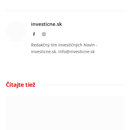
investicne.sk
Facebook
Instagram
Redakčný tím Investičných Novín -
investicne.sk. info@investicne.sk
Čítajte tiež