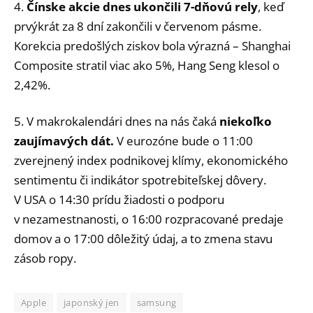
4.
Čínske akcie dnes ukončili 7-dňovú rely
, keď
prvýkrát za 8 dní zakončili v červenom pásme.
Korekcia predošlých ziskov bola výrazná – Shanghai
Composite stratil viac ako 5%, Hang Seng klesol o
2,42%.
5. V makrokalendári dnes na nás čaká
niekoľko
zaujímavých dát.
V eurozóne bude o 11:00
zverejnený index podnikovej klímy, ekonomického
sentimentu či indikátor spotrebiteľskej dôvery.
V USA o 14:30 prídu žiadosti o podporu
v nezamestnanosti, o 16:00 rozpracované predaje
domov a o 17:00 dôležitý údaj, a to zmena stavu
zásob ropy.
Apple
japonský jen
samsung