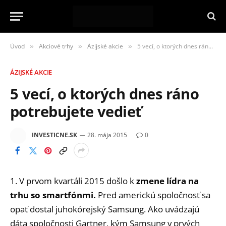
Úvod
Akciové trhy
Ázijské akcie
5 vecí, o ktorých dnes ráno potrebujete vedieť
»
»
»
ÁZIJSKÉ AKCIE
5 vecí, o ktorých dnes ráno
potrebujete vedieť
INVESTICNE.SK
28. mája 2015
0
1. V prvom kvartáli 2015 došlo k
zmene lídra na
trhu so smartfónmi.
Pred americkú spoločnosť sa
opať dostal juhokórejský Samsung. Ako uvádzajú
dáta spoločnosti Gartner, kým Samsung v prvých