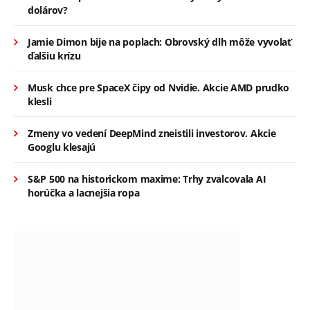
dolárov?
Jamie Dimon bije na poplach: Obrovský dlh môže vyvolať
ďalšiu krízu
Musk chce pre SpaceX čipy od Nvidie. Akcie AMD prudko
klesli
Zmeny vo vedení DeepMind zneistili investorov. Akcie
Googlu klesajú
S&P 500 na historickom maxime: Trhy zvalcovala AI
horúčka a lacnejšia ropa