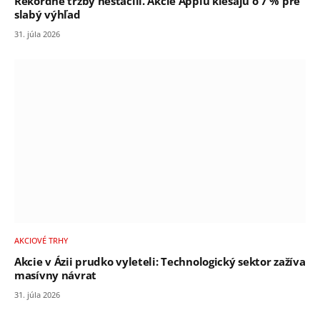
Rekordné tržby nestačili. Akcie Applu klesajú o 7 % pre
slabý výhľad
31. júla 2026
AKCIOVÉ TRHY
Akcie v Ázii prudko vyleteli: Technologický sektor zažíva
masívny návrat
31. júla 2026