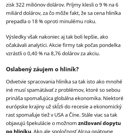
zisk 322 miliónov dolárov. Príjmy klesli o 9 % na 6
miliárd dolárov, za čo môže fakt, že sa cena hliníka
prepadla o 18 % oproti minulému roku.
Výsledky však nakoniec aj tak boli lepšie, ako
očakávali analytici. Akcie firmy tak počas pondelka
vzrástli o 0,40 % na 8,76 dolárov za akciu.
Oslabený záujem o hliník?
Odvetvie spracovania hliníka sa tak isto ako mnohé
iné musí spamätávať z problémov, ktoré so sebou
prináša spomaľujúca globálna ekonomika. Niektoré
európske krajiny už skĺzli do recesie a ekonomický
rast spomaľuje tiež v USA a Číne. Stále viac sa tak
objavujú špekulácie o možnom
znižovaní dopytu
po hliníku
. Ako ale spoločnosť Alcoa opätovne