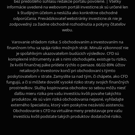
bez predošlého súhlasu redakcie portálu povolené. | Všetky
informácie uvedené na webovom portáli investicne.sk sú určené len
k študijným účelom a neslúžia ako konkrétne obchodné
odporúčania. Prevádzkovateľ webstránky investicne.sk nie je
zodpovedný za žiadne obchodné rozhodnutia a pokyny čitateľov
webu.
Varovanie ohľadom rizika: S obchodovaním a investovaním na
finančnom trhu sa spája riziko možných strát. Minulá výkonnosť nie
je spoľahlivým ukazovateľom budúcich výsledkov. CFD sú
komplexné inštrumenty a ak s nimi obchodujete, existuje tu riziko,
že kvôli finančnej páke prídete rýchlo o peniaze. 66,02-89% účtov
retailových investorov končí pri obchodovaní s týmto
poskytovateľom v strate. Zamyslite sa nad tým, či chápete, ako CFD
fungujú, a či si môžete dovoliť vysoké riziko straty svojich finančných
prostriedkov. Služby kopírovania obchodov so sebou môžu niesť
ďalšiu mieru rizika pre vašu investíciu kvôli povahe takýchto
produktov. Ak sú vám riziká obchodovania nejasné, vyhľadajte
externého špecialistu, ktorý vám poskytne nezávislú asistenciu.
Obchodovanie s CFD na virtuálne meny predstavuje pre vašu
investíciu kvôli podstate takých produktov dodatočné riziko.