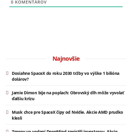
0
KOMENTÁROV
Najnovšie
Dosiahne SpaceX do roku 2030 tržby vo výške 1 bilióna
dolárov?
Jamie Dimon bije na poplach: Obrovský dlh môže vyvolať
ďalšiu krízu
Musk chce pre SpaceX čipy od Nvidie. Akcie AMD prudko
klesli
Zmeny vo vedení DeepMind zneistili investorov. Akcie