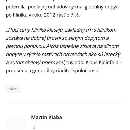
potvrdila, podľa jej odhadov by mal globálny dopyt
po hliníku v roku 2012 rásť o 7 %.
„Hoci ceny hliníka klesajú, základný trh s hliníkom
zostáva na dobrej úrovni so silným dopytom a
pevnou ponukou. Alcoa úspešne získava na silnom
dopyte v rýchlo rastúcich odvetviach ako sú letecký
a automobilový priemysel,“
uviedol Klaus Kleinfeld –
predseda a generálny riaditeľ spoločnosti.
Alcoa
Martin Kiaba
Website