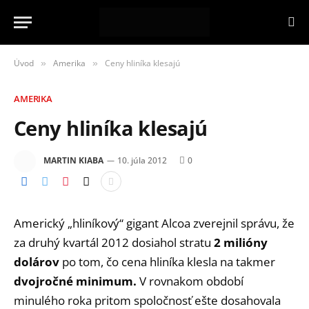
Úvod
Amerika
Ceny hliníka klesajú
»
»
AMERIKA
Ceny hliníka klesajú
MARTIN KIABA
10. júla 2012
0
Americký „hliníkový“ gigant Alcoa zverejnil správu, že
za druhý kvartál 2012 dosiahol stratu
2 milióny
dolárov
po tom, čo cena hliníka klesla na takmer
dvojročné minimum.
V rovnakom období
minulého roka pritom spoločnosť ešte dosahovala