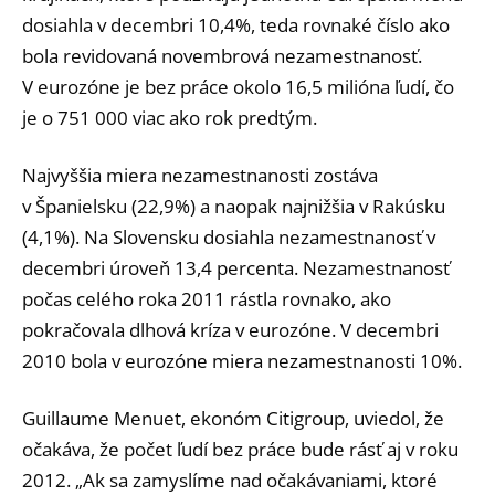
dosiahla v decembri 10,4%, teda rovnaké číslo ako
bola revidovaná novembrová nezamestnanosť.
V eurozóne je bez práce okolo 16,5 milióna ľudí, čo
je o 751 000 viac ako rok predtým.
Najvyššia miera nezamestnanosti zostáva
v Španielsku (22,9%) a naopak najnižšia v Rakúsku
(4,1%). Na Slovensku dosiahla nezamestnanosť v
decembri úroveň 13,4 percenta. Nezamestnanosť
počas celého roka 2011 rástla rovnako, ako
pokračovala dlhová kríza v eurozóne. V decembri
2010 bola v eurozóne miera nezamestnanosti 10%.
Guillaume Menuet, ekonóm Citigroup, uviedol, že
očakáva, že počet ľudí bez práce bude rásť aj v roku
2012. „Ak sa zamyslíme nad očakávaniami, ktoré