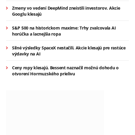
Zmeny vo vedení DeepMind zneistili investorov. Akcie
Googlu klesajú
S&P 500 na historickom maxime: Trhy zvalcovala AI
horúčka a lacnejšia ropa
Silné výsledky SpaceX nestačili. Akcie klesajú pre rastúce
výdavky na AI
Ceny ropy klesajú. Bessent naznačil možnú dohodu o
otvorení Hormuzského prielivu