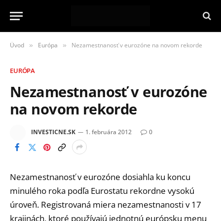
Úvod
Európa
Nezamestnanosť v eurozóne na novom rekorde
»
»
EURÓPA
Nezamestnanosť v eurozóne
na novom rekorde
INVESTICNE.SK
1. februára 2012
0
Nezamestnanosť v eurozóne dosiahla ku koncu
minulého roka podľa Eurostatu rekordne vysokú
úroveň. Registrovaná miera nezamestnanosti v 17
krajinách, ktoré používajú jednotnú európsku menu