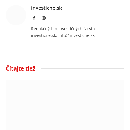
investicne.sk
Facebook
Instagram
Redakčný tím Investičných Novín -
investicne.sk. info@investicne.sk
Čítajte tiež