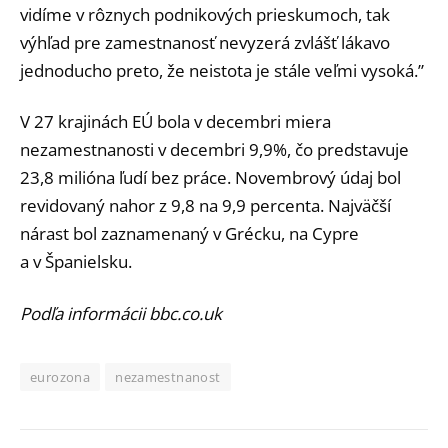
vidíme v rôznych podnikových prieskumoch, tak
výhľad pre zamestnanosť nevyzerá zvlášť lákavo
jednoducho preto, že neistota je stále veľmi vysoká.”
V 27 krajinách EÚ bola v decembri miera
nezamestnanosti v decembri 9,9%, čo predstavuje
23,8 milióna ľudí bez práce. Novembrový údaj bol
revidovaný nahor z 9,8 na 9,9 percenta. Najväčší
nárast bol zaznamenaný v Grécku, na Cypre
a v Španielsku.
Podľa informácii bbc.co.uk
eurozona
nezamestnanost