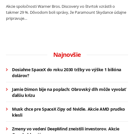
Akcie spoločnosti Warner Bros. Discovery vo štvrtok vzrástli o
takmer 29 %. Dôvodom boli správy, že Paramount Skydance údajne
pripravuje…
Najnovšie
Dosiahne SpaceX do roku 2030 tržby vo výške 1 bilióna
dolárov?
Jamie Dimon bije na poplach: Obrovský dlh môže vyvolať
ďalšiu krízu
Musk chce pre SpaceX čipy od Nvidie. Akcie AMD prudko
klesli
Zmeny vo vedení DeepMind zneistili investorov. Akcie