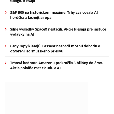
Googlu klesajú
S&P 500 na historickom maxime: Trhy zvalcovala AI
horúčka a lacnejšia ropa
Silné výsledky SpaceX nestačili. Akcie klesajú pre rastúce
výdavky na AI
Ceny ropy klesajú. Bessent naznačil možnú dohodu o
otvorení Hormuzského prielivu
Trhová hodnota Amazonu prekročila 3 bilióny dolárov.
Akcie poháňa rast cloudu a AI